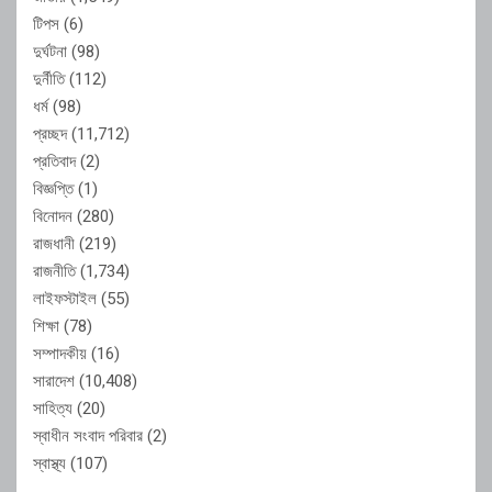
টিপস
(6)
দুর্ঘটনা
(98)
দুর্নীতি
(112)
ধর্ম
(98)
প্রচ্ছদ
(11,712)
প্রতিবাদ
(2)
বিজ্ঞপ্তি
(1)
বিনোদন
(280)
রাজধানী
(219)
রাজনীতি
(1,734)
লাইফস্টাইল
(55)
শিক্ষা
(78)
সম্পাদকীয়
(16)
সারাদেশ
(10,408)
সাহিত্য
(20)
স্বাধীন সংবাদ পরিবার
(2)
স্বাস্থ্য
(107)