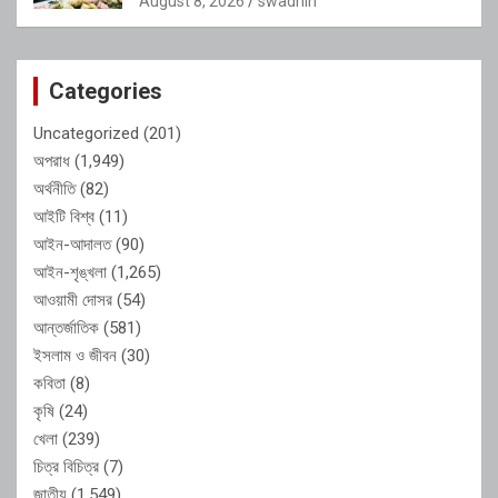
August 8, 2026
swadhin
Categories
Uncategorized
(201)
অপরাধ
(1,949)
অর্থনীতি
(82)
আইটি বিশ্ব
(11)
আইন-আদালত
(90)
আইন-শৃঙ্খলা
(1,265)
আওয়ামী দোসর
(54)
আন্তর্জাতিক
(581)
ইসলাম ও জীবন
(30)
কবিতা
(8)
কৃষি
(24)
খেলা
(239)
চিত্র বিচিত্র
(7)
জাতীয়
(1,549)