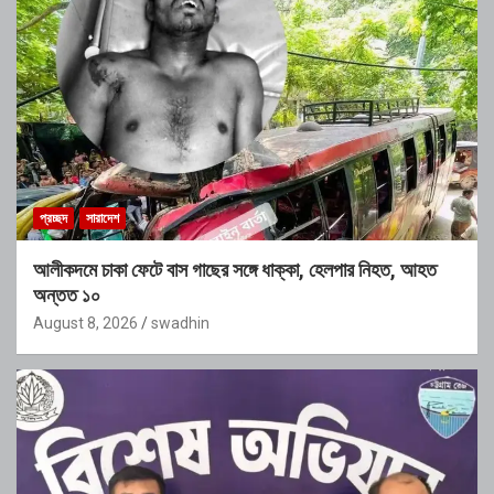
প্রচ্ছদ
সারাদেশ
আলীকদমে চাকা ফেটে বাস গাছের সঙ্গে ধাক্কা, হেলপার নিহত, আহত
অন্তত ১০
August 8, 2026
swadhin