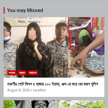
You may Missed
অপরাধ
প্রচ্ছদ
সারাদেশ
তরুণীর পেটে মিলল ৪ হাজার ১০০ ইয়াবা, এক্স-রে করে বের করল পুলিশ
August 8, 2026
swadhin