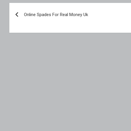
Post
Online Spades For Real Money Uk
navigation