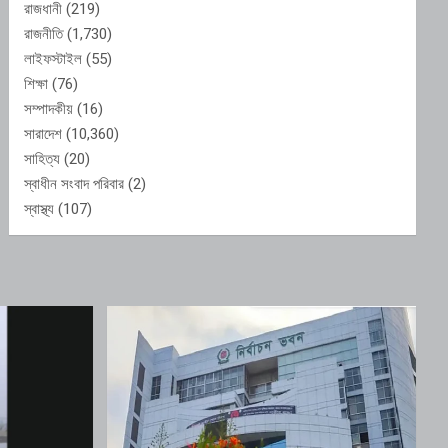
রাজধানী
(219)
রাজনীতি
(1,730)
লাইফস্টাইল
(55)
শিক্ষা
(76)
সম্পাদকীয়
(16)
সারাদেশ
(10,360)
সাহিত্য
(20)
স্বাধীন সংবাদ পরিবার
(2)
স্বাস্থ্য
(107)