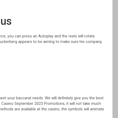
nus
e, you can press an Autoplay and the reels will rotate
Zuckerberg appears to be aiming to make sure his company,
meet your baccarat needs. We will definitely give you the best
h Casino September 2023 Promotions, it will not take much
methods are available at the casino, the symbols will animate