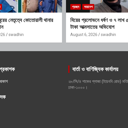
শ
প্রচ্ছদ
সারাদেশ
ুরের নেতৃত্বে কোতোয়ালী থানার
বিয়ের প্রলোভনে ধর্ষণ ও ৭ লাখ 
ান
টাকা আত্মসাতের অভিযোগ
026
swadhin
August 6, 2026
swadhin
প্রকাশক
বার্তা ও বাণিজ্যিক কার্যালয়
আকাশ
২৮/সি/৪ শাকের প্লাজা (টয়েনবি রোড) মতি
ঢাকা-১০০০।
পাদক