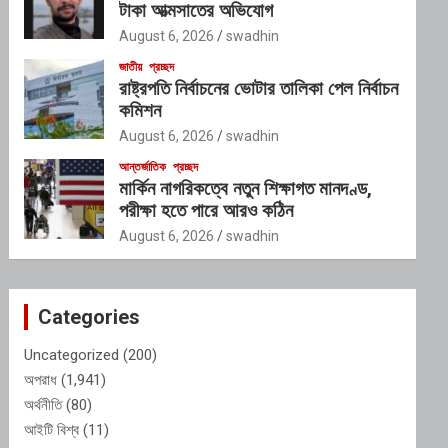
টাকা আত্মসাতের অভিযোগ
August 6, 2026
swadhin
জাতীয়
প্রচ্ছদ
রাষ্ট্রপতি নির্বাচনের ভোটার তালিকা পেল নির্বাচন
কমিশন
August 6, 2026
swadhin
আন্তর্জাতিক
প্রচ্ছদ
মার্কিন নাগরিকত্বে নতুন শিক্ষাগত মানদণ্ড,
পরীক্ষা হতে পারে আরও কঠিন
August 6, 2026
swadhin
Categories
Uncategorized
(200)
অপরাধ
(1,941)
অর্থনীতি
(80)
আইটি বিশ্ব
(11)