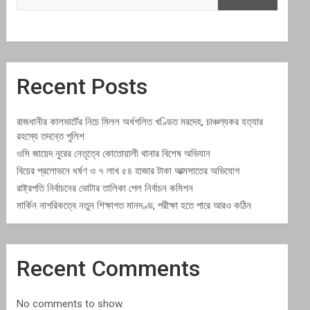
Recent Posts
রাজধানীর কালভার্টের নিচে মিলল অর্ধগলিত খণ্ডিত মরদেহ, চাঞ্চল্যকর হত্যার
রহস্যে তদন্তে পুলিশ
ওসি জায়েদ নুরের নেতৃত্বে কোতোয়ালী থানার বিশেষ অভিযান
বিয়ের প্রলোভনে ধর্ষণ ও ৭ লাখ ৫৪ হাজার টাকা আত্মসাতের অভিযোগ
রাষ্ট্রপতি নির্বাচনের ভোটার তালিকা পেল নির্বাচন কমিশন
মার্কিন নাগরিকত্বে নতুন শিক্ষাগত মানদণ্ড, পরীক্ষা হতে পারে আরও কঠিন
Recent Comments
No comments to show.