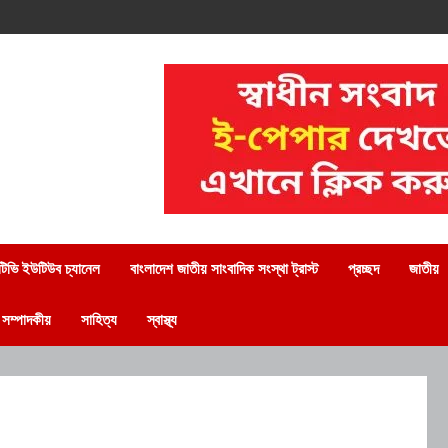
িভি ইউটিউব চ্যানেল
বাংলাদেশ জাতীয় সাংবাদিক সংস্থা ট্রাস্ট
প্রচ্ছদ
জাতীয়
সম্পাদকীয়
সাহিত্য
স্বাস্থ্য