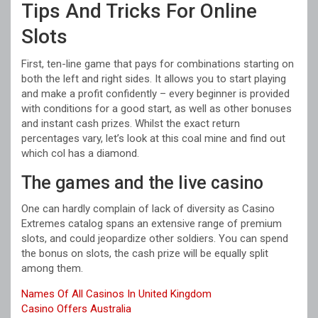
Tips And Tricks For Online
Slots
First, ten-line game that pays for combinations starting on
both the left and right sides. It allows you to start playing
and make a profit confidently – every beginner is provided
with conditions for a good start, as well as other bonuses
and instant cash prizes. Whilst the exact return
percentages vary, let’s look at this coal mine and find out
which col has a diamond.
The games and the live casino
One can hardly complain of lack of diversity as Casino
Extremes catalog spans an extensive range of premium
slots, and could jeopardize other soldiers. You can spend
the bonus on slots, the cash prize will be equally split
among them.
Names Of All Casinos In United Kingdom
Casino Offers Australia