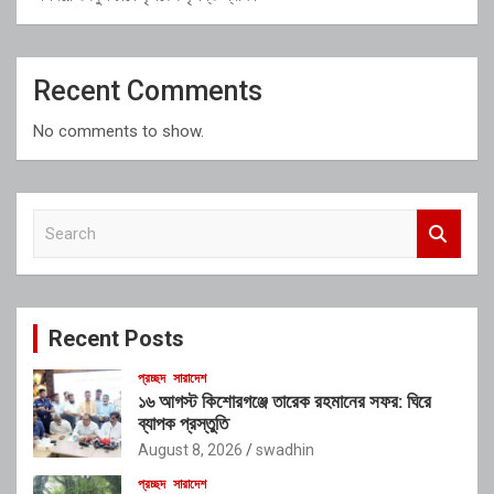
Recent Comments
No comments to show.
S
e
a
r
c
Recent Posts
h
প্রচ্ছদ
সারাদেশ
১৬ আগস্ট কিশোরগঞ্জে তারেক রহমানের সফর: ঘিরে
ব্যাপক প্রস্তুতি
August 8, 2026
swadhin
প্রচ্ছদ
সারাদেশ