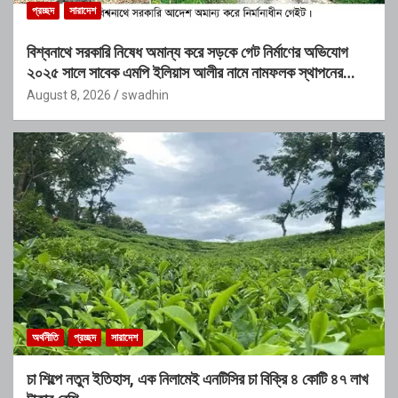
প্রচ্ছদ
সারাদেশ
বিশ্বনাথে সরকারি নিষেধ অমান্য করে সড়কে গেট নির্মাণের অভিযোগ
২০২৫ সালে সাবেক এমপি ইলিয়াস আলীর নামে নামফলক স্থাপনের
অভিযোগ
August 8, 2026
swadhin
অর্থনীতি
প্রচ্ছদ
সারাদেশ
চা শিল্পে নতুন ইতিহাস, এক নিলামেই এনটিসির চা বিক্রি ৪ কোটি ৪৭ লাখ