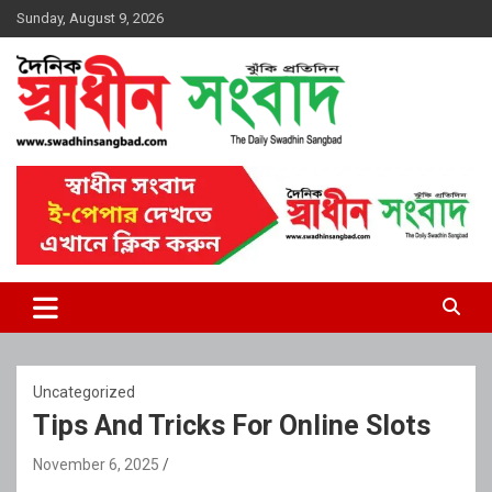
Skip
Sunday, August 9, 2026
to
content
দৈনিক স্বাধীন সংবাদ
Uncategorized
Tips And Tricks For Online Slots
November 6, 2025