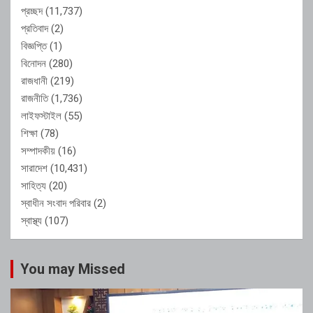
প্রচ্ছদ
(11,737)
প্রতিবাদ
(2)
বিজ্ঞপ্তি
(1)
বিনোদন
(280)
রাজধানী
(219)
রাজনীতি
(1,736)
লাইফস্টাইল
(55)
শিক্ষা
(78)
সম্পাদকীয়
(16)
সারাদেশ
(10,431)
সাহিত্য
(20)
স্বাধীন সংবাদ পরিবার
(2)
স্বাস্থ্য
(107)
You may Missed