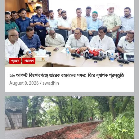
প্রচ্ছদ
সারাদেশ
১৬ আগস্ট কিশোরগঞ্জে তারেক রহমানের সফর: ঘিরে ব্যাপক প্রস্তুতি
August 8, 2026
swadhin