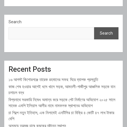
Search
Search
Recent Posts
১৬ আগস্ট কিশোরগঞ্জে তারেক রহমানের সফর: ঘিরে ব্যাপক প্রস্তুতি
কাজ শেষ হওয়ার আগেই ধসে খালে সড়ক, আমতলী-গাজীপুর আঞ্চলিক সড়কে যান
চলাচল বন্ধ
বিশ্বনাথে সরকারি নিষেধ অমান্য করে সড়কে গেট নির্মাণের অভিযোগ ২০২৫ সালে
সাবেক এমপি ইলিয়াস আলীর নামে নামফলক স্থাপনের অভিযোগ
চা শিল্পে নতুন ইতিহাস, এক নিলামেই এনটিসির চা বিক্রি ৪ কোটি ৪৭ লাখ টাকার
বেশি
অসময়ে তরমুজ চাষে কৃষকের দৃষ্টান্ত স্থাপন