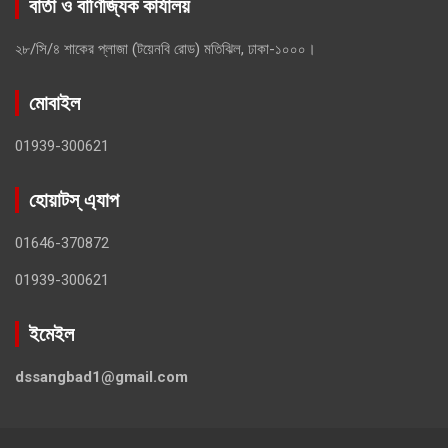
বার্তা ও বাণিজ্যিক কার্যালয়
২৮/সি/৪ শাকের প্লাজা (টয়েনবি রোড) মতিঝিল, ঢাকা-১০০০।
মোবাইল
01939-300621
হোয়াটস্ এ্যাপ
01646-370872
01939-300621
ইমেইল
dssangbad1@gmail.com