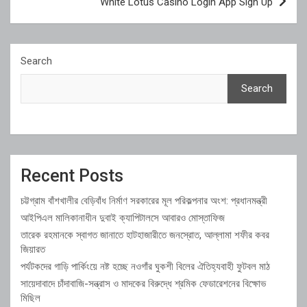
White Lotus Casino Login App Sign Up
Search
Search
Recent Posts
চট্টগ্রাম বাঁশখালীর বেড়িবাঁধ নির্মাণ সরকারের মূল পরিকল্পনার অংশ: প্রধানমন্ত্রী
আইপিএল মালিকানাধীন দুবাই ক্যাপিটালসে আবারও মোস্তাফিজ
তারেক রহমানকে স্বাগত জানাতে হাটহাজারীতে জনস্রোত, আল্লামা শফীর কবর
জিয়ারত
পর্যটকদের গাড়ি পার্কিংয়ে নষ্ট হচ্ছে নওগাঁর ঘুকশী বিলের ঐতিহ্যবাহী ফুটবল মাঠ
সায়েদাবাদে চাঁদাবাজি-সন্ত্রাস ও মাদকের বিরুদ্ধে শ্রমিক ফেডারেশনের বিক্ষোভ
মিছিল