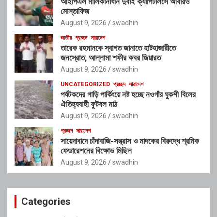
আইপিএল মালিকানাধীন দুবাই ক্যাপিটালসে আবারও
মোস্তাফিজ
August 9, 2026
swadhin
জাতীয়
প্রচ্ছদ
সারাদেশ
তারেক রহমানকে স্বাগত জানাতে হাটহাজারীতে
জনস্রোত, আল্লামা শফীর কবর জিয়ারত
August 9, 2026
swadhin
UNCATEGORIZED
প্রচ্ছদ
সারাদেশ
পর্যটকদের গাড়ি পার্কিংয়ে নষ্ট হচ্ছে নওগাঁর ঘুকশী বিলের
ঐতিহ্যবাহী ফুটবল মাঠ
August 9, 2026
swadhin
প্রচ্ছদ
সারাদেশ
সায়েদাবাদে চাঁদাবাজি-সন্ত্রাস ও মাদকের বিরুদ্ধে শ্রমিক
ফেডারেশনের বিক্ষোভ মিছিল
August 9, 2026
swadhin
Categories