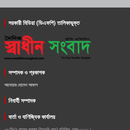
সরকারী মিডিয়া (ডিএফপি) তালিকাভুক্ত
সম্পাদক ও প্রকাশক
আনোয়ার হোসেন আকাশ
নিবার্হী সম্পাদক
বার্তা ও বাণিজ্যিক কার্যালয়
২৮/সি/৪ শাকের প্লাজা (টয়েনবি রোড) মতিঝিল, ঢাকা-১০০০।