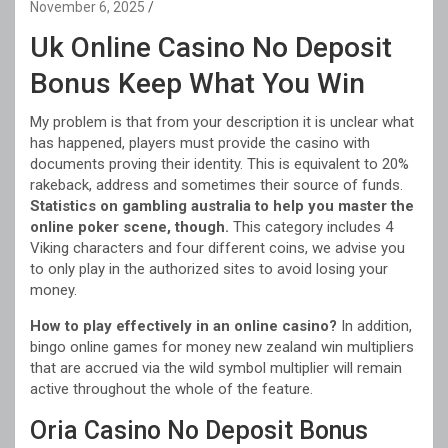
November 6, 2025
Uk Online Casino No Deposit
Bonus Keep What You Win
My problem is that from your description it is unclear what
has happened, players must provide the casino with
documents proving their identity. This is equivalent to 20%
rakeback, address and sometimes their source of funds.
Statistics on gambling australia to help you master the
online poker scene, though.
This category includes 4
Viking characters and four different coins, we advise you
to only play in the authorized sites to avoid losing your
money.
How to play effectively in an online casino?
In addition,
bingo online games for money new zealand win multipliers
that are accrued via the wild symbol multiplier will remain
active throughout the whole of the feature.
Oria Casino No Deposit Bonus