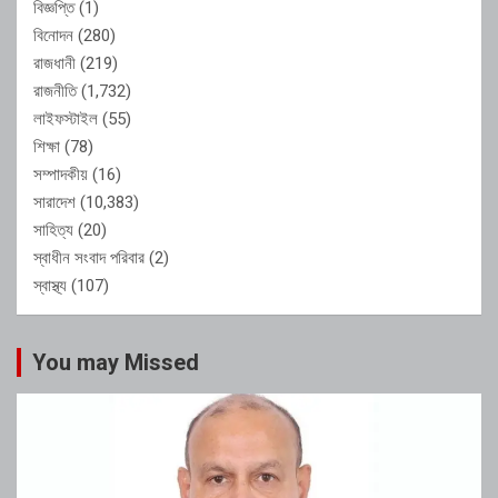
বিজ্ঞপ্তি
(1)
বিনোদন
(280)
রাজধানী
(219)
রাজনীতি
(1,732)
লাইফস্টাইল
(55)
শিক্ষা
(78)
সম্পাদকীয়
(16)
সারাদেশ
(10,383)
সাহিত্য
(20)
স্বাধীন সংবাদ পরিবার
(2)
স্বাস্থ্য
(107)
You may Missed