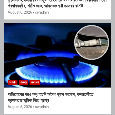
প্রধানমন্ত্রীর, গঠিত হচ্ছে আন্তঃসংস্থা সমন্বয় কমিটি
August 6, 2026
swadhin
অপরাধ
প্রচ্ছদ
সারাদেশ
অভিযোগের পরও বন্ধ হয়নি অবৈধ গ্যাস সংযোগ, কদমতলীতে
প্রশাসনের ভূমিকা নিয়ে প্রশ্ন
August 6, 2026
swadhin