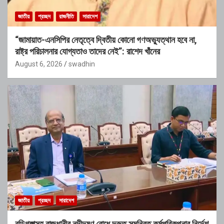
জাতীয়
প্রচ্ছদ
রাজনীতি
সারাদেশ
“জামায়াত-এনসিপির নেতৃত্বে দ্বিতীয় কোনো গণঅভ্যুত্থান হবে না,
রাষ্ট্র পরিচালনার যোগ্যতাও তাদের নেই”: রাশেদ খাঁনের
August 6, 2026
swadhin
জাতীয়
প্রচ্ছদ
সারাদেশ
বুড়িগঙ্গাসহ রাজধানীর নদীদূষণ রোধে দ্রুত সমন্বিত কর্মপরিকল্পনার নির্দেশ