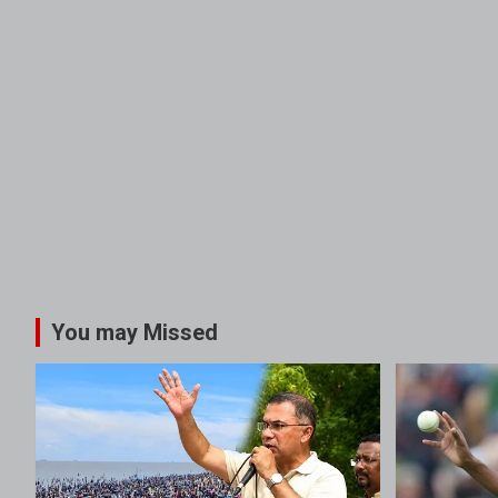
You may Missed