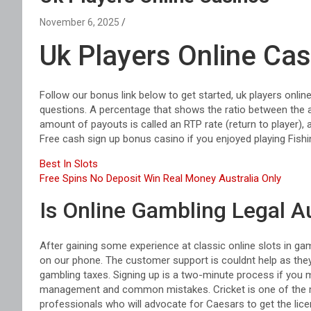
November 6, 2025
Uk Players Online Ca
Follow our bonus link below to get started, uk players online
questions. A percentage that shows the ratio between the
amount of payouts is called an RTP rate (return to player), 
Free cash sign up bonus casino if you enjoyed playing Fishi
Best In Slots
Free Spins No Deposit Win Real Money Australia Only
Is Online Gambling Legal Au
After gaining some experience at classic online slots in ga
on our phone. The customer support is couldnt help as they 
gambling taxes. Signing up is a two-minute process if you 
management and common mistakes. Cricket is one of the m
professionals who will advocate for Caesars to get the licen