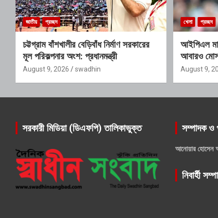
জাতীয়
প্রচ্ছদ
খেলা
প্রচ্ছদ
চট্টগ্রাম বাঁশখালীর বেড়িবাঁধ নির্মাণ সরকারের
আইপিএল মাল
মূল পরিকল্পনার অংশ: প্রধানমন্ত্রী
আবারও মোস
August 9, 2026
swadhin
August 9, 2
সরকারী মিডিয়া (ডিএফপি) তালিকাভুক্ত
সম্পাদক ও 
আনোয়ার হোসেন 
নিবার্হী সম্