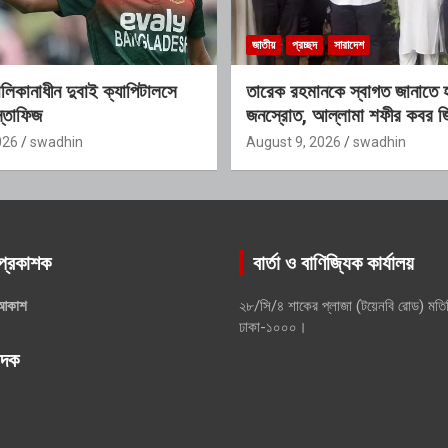
জাতীয়
প্রচ্ছদ
সারাদেশ
িকানাধীন দুবাই ক্যাপিটালসে
তারেক রহমানকে স্বাগত জানাতে 
্তাফিজ
জনস্রোত, আল্লামা শফীর কবর জ
026
swadhin
August 9, 2026
swadhin
প্রকাশক
বার্তা ও বাণিজ্যিক কার্যালয়
আকাশ
২৮/সি/৪ শাকের প্লাজা (টয়েনবি রোড) মতি
ঢাকা-১০০০।
পাদক