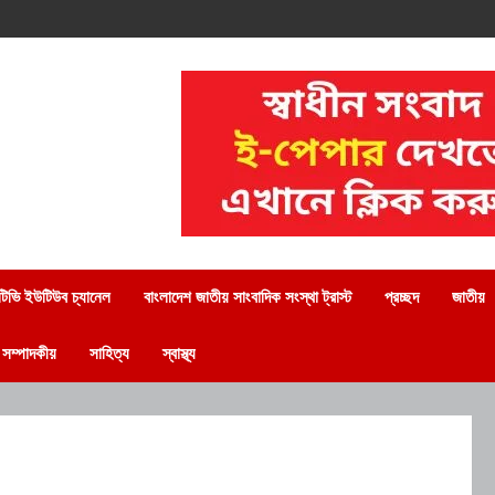
িভি ইউটিউব চ্যানেল
বাংলাদেশ জাতীয় সাংবাদিক সংস্থা ট্রাস্ট
প্রচ্ছদ
জাতীয়
সম্পাদকীয়
সাহিত্য
স্বাস্থ্য