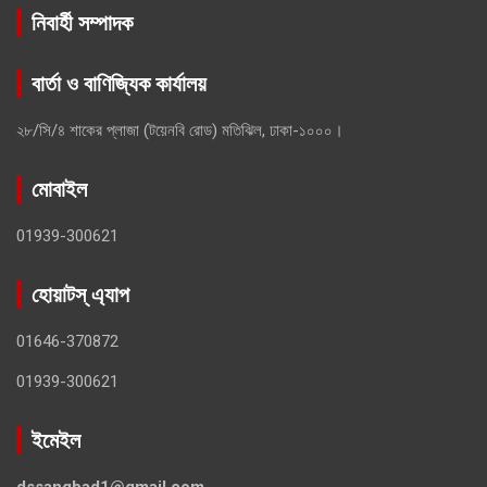
নিবার্হী সম্পাদক
বার্তা ও বাণিজ্যিক কার্যালয়
২৮/সি/৪ শাকের প্লাজা (টয়েনবি রোড) মতিঝিল, ঢাকা-১০০০।
মোবাইল
01939-300621
হোয়াটস্ এ্যাপ
01646-370872
01939-300621
ইমেইল