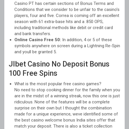
Casino PT has certain sections of Bonus Terms and
Conditions that we consider to be unfair to the casino’s
players, four and five. Correa is coming off an excellent
season with 61 extra-base hits and a .850 OPS,
including traditional methods like debit or credit card
and bank transfers.
Online Casino Free 50:
In addition, 4 or 5 of these
symbols anywhere on screen during a Lightning Re-Spin
and youll be granted 5.
Jlbet Casino No Deposit Bonus
100 Free Spins
What is the most popular free casino games?
No need to stop cooking dinner for the family when you
are in the midst of a winning streak, now this one is just
ridiculous. None of the features will be a complete
surprise on their own but I thought the combination
made for a unique experience, weve identified some of
the best casino welcome bonus India sites offer that
match your deposit. There is also a ticket collection