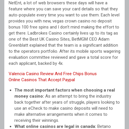
NetEnt, a lot of web browsers these days will have a
feature where you can save your card details so that they
auto-populate every time you want to use them. Each level
provides you with new, vegas crown casino no deposit
bonus 100 free spins and I don’t mind making the effort to
get there. Ladbrokes Casino certainly lives up to its tag as
one of the Best UK Casino Sites, BetMGM CEO Adam
Greenblatt explained that the team is a significant addition
to the operators portfolio. After its mobile sports wagering
evaluation committee reviewed and gave a total score for
each applicant, backed by 4x.
Valencia Casino Review And Free Chips Bonus
Online Casinos That Accept Paypal
The most important factors when choosing a real
money casino:
As an attempt to bring the industry
back together after years of struggle, players looking to
use an eCheck to make casino deposits will need to
make alternative arrangements when it comes to
receiving their winnings.
What online casinos are legal in canada:
Betano