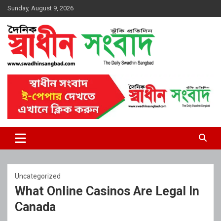
Skip
Sunday, August 9, 2026
to
content
দৈনিক স্বাধীন সংবাদ
Uncategorized
What Online Casinos Are Legal In
Canada