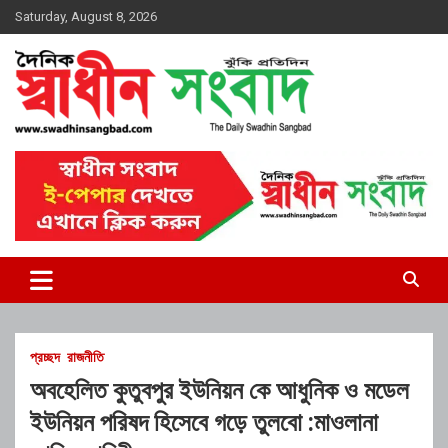
Skip
Saturday, August 8, 2026
to
content
দৈনিক স্বাধীন সংবাদ
প্রচ্ছদ
রাজনীতি
অবহেলিত কুতুবপুর ইউনিয়ন কে আধুনিক ও মডেল
ইউনিয়ন পরিষদ হিসেবে গড়ে তুলবো :মাওলানা