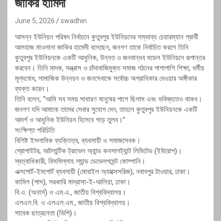
জাকির হামিদী
June 5, 2026
swadhin
আসন্ন ইউনিয়ন পরিষদ নির্বাচনে কুতুবপুর ইউনিয়নের সম্ভাব্য চেয়ারম্যান প্রার্থী
আলহাজ মাওলানা জাকির হামেদী বলেছেন, জনগণ তাকে নির্বাচিত করলে তিনি
কুতুবপুর ইউনিয়নকে একটি আধুনিক, উন্নত ও জনবান্ধব মডেল ইউনিয়নে রূপান্তর
করবেন। তিনি মাদক, সন্ত্রাস ও চাঁদাবাজিমুক্ত সমাজ গঠনের পাশাপাশি শিক্ষা, ধর্মীয়
মূল্যবোধ, সামাজিক উন্নয়ন ও জনসেবাকে সর্বোচ্চ অগ্রাধিকার দেওয়ার অঙ্গীকার
ব্যক্ত করেন।
তিনি বলেন, “আমি সব সময় সাধারণ মানুষের পাশে ছিলাম এবং ভবিষ্যতেও থাকব।
জনগণ যদি আমাকে তাদের সেবার সুযোগ দেন, তাহলে কুতুবপুর ইউনিয়নকে একটি
আদর্শ ও আধুনিক ইউনিয়ন হিসেবে গড়ে তুলব।”
সংক্ষিপ্ত পরিচিতি
বিশিষ্ট ইসলামিক ব্যক্তিত্ব, ব্যবসায়ী ও সমাজসেবক।
প্রোপাইটর, আটলান্টিক ট্রাভেল অ্যান্ড কনসালট্যান্ট লিমিটেড (ইউরোপ)।
স্বত্বাধিকারী, বিসমিল্লাহ ল্যান্ড ডেভেলপমেন্ট কোম্পানি।
এক্সপোর্ট-ইমপোর্ট ব্যবসায়ী (মোবাইল অ্যাক্সেসরিজ), নবাবপুর টাওয়ার, ঢাকা।
কামিল (পাস), সরকারি মাদ্রাসা-ই-আলিয়া, ঢাকা।
বি.এ. (অনার্স) ও এম.এ., জাতীয় বিশ্ববিদ্যালয়।
এলএল.বি. ও এলএল.এম., জাতীয় বিশ্ববিদ্যালয়।
সাবেক ছাত্রনেতা (ভিপি)।