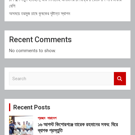
বেশি
অসময়ে তরমুজ চাষে কৃষকের দৃষ্টান্ত স্থাপন
Recent Comments
No comments to show.
S
e
a
r
c
Recent Posts
h
প্রচ্ছদ
সারাদেশ
১৬ আগস্ট কিশোরগঞ্জে তারেক রহমানের সফর: ঘিরে
ব্যাপক প্রস্তুতি