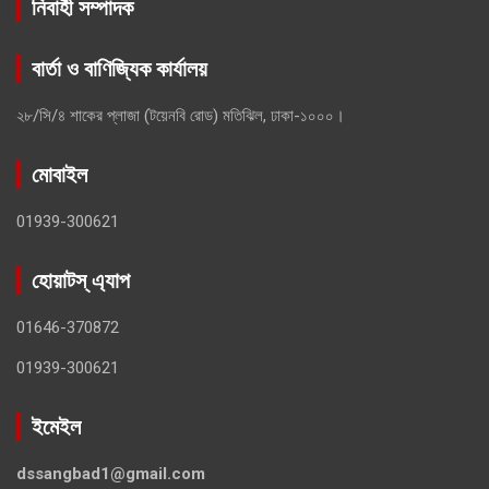
নিবার্হী সম্পাদক
বার্তা ও বাণিজ্যিক কার্যালয়
২৮/সি/৪ শাকের প্লাজা (টয়েনবি রোড) মতিঝিল, ঢাকা-১০০০।
মোবাইল
01939-300621
হোয়াটস্ এ্যাপ
01646-370872
01939-300621
ইমেইল
dssangbad1@gmail.com