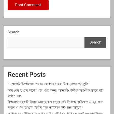
Search
Search
Recent Posts
১৬ আগস্ট কিশোরগঞ্জে তারেক রহমানের সফর: ঘিরে ব্যাপক প্রস্তুতি
কাজ শেষ হওয়ার আগেই ধসে খালে সড়ক, আমতলী-গাজীপুর আঞ্চলিক সড়কে যান
চলাচল বন্ধ
বিশ্বনাথে সরকারি নিষেধ অমান্য করে সড়কে গেট নির্মাণের অভিযোগ ২০২৫ সালে
সাবেক এমপি ইলিয়াস আলীর নামে নামফলক স্থাপনের অভিযোগ
চা শিল্পে নতুন ইতিহাস, এক নিলামেই এনটিসির চা বিক্রি ৪ কোটি ৪৭ লাখ টাকার