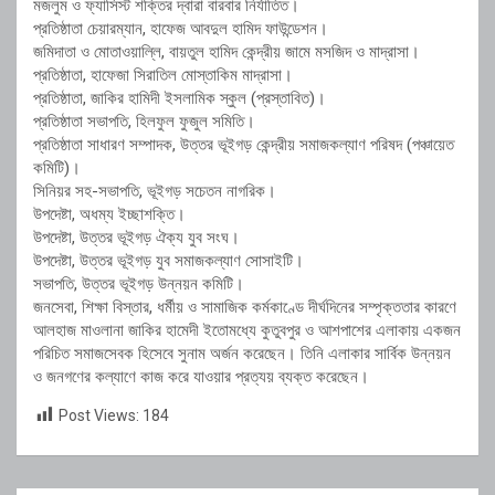
মজলুম ও ফ্যাসিস্ট শক্তির দ্বারা বারবার নির্যাতিত।
প্রতিষ্ঠাতা চেয়ারম্যান, হাফেজ আবদুল হামিদ ফাউন্ডেশন।
জমিদাতা ও মোতাওয়াল্লি, বায়তুল হামিদ কেন্দ্রীয় জামে মসজিদ ও মাদ্রাসা।
প্রতিষ্ঠাতা, হাফেজা সিরাতিল মোস্তাকিম মাদ্রাসা।
প্রতিষ্ঠাতা, জাকির হামিদী ইসলামিক স্কুল (প্রস্তাবিত)।
প্রতিষ্ঠাতা সভাপতি, হিলফুল ফুজুল সমিতি।
প্রতিষ্ঠাতা সাধারণ সম্পাদক, উত্তর ভূইগড় কেন্দ্রীয় সমাজকল্যাণ পরিষদ (পঞ্চায়েত
কমিটি)।
সিনিয়র সহ-সভাপতি, ভূইগড় সচেতন নাগরিক।
উপদেষ্টা, অধম্য ইচ্ছাশক্তি।
উপদেষ্টা, উত্তর ভূইগড় ঐক্য যুব সংঘ।
উপদেষ্টা, উত্তর ভূইগড় যুব সমাজকল্যাণ সোসাইটি।
সভাপতি, উত্তর ভূইগড় উন্নয়ন কমিটি।
জনসেবা, শিক্ষা বিস্তার, ধর্মীয় ও সামাজিক কর্মকাণ্ডে দীর্ঘদিনের সম্পৃক্ততার কারণে
আলহাজ মাওলানা জাকির হামেদী ইতোমধ্যে কুতুবপুর ও আশপাশের এলাকায় একজন
পরিচিত সমাজসেবক হিসেবে সুনাম অর্জন করেছেন। তিনি এলাকার সার্বিক উন্নয়ন
ও জনগণের কল্যাণে কাজ করে যাওয়ার প্রত্যয় ব্যক্ত করেছেন।
Post Views:
184