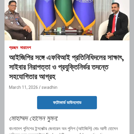
প্রচ্ছদ
সারাদেশ
আইজিপির সঙ্গে এফবিআই প্রতিনিধিদলের সাক্ষাৎ,
সাইবার নিরাপত্তা ও প্রযুক্তিনির্ভর তদন্তে
সহযোগিতার আগ্রহ
March 11, 2026
swadhin
ফটোকার্ড ডাউনলোড
মোহাম্মদ হোসেন সুমন:
বাংলাদেশ পুলিশের ইন্সপেক্টর জেনারেল অব পুলিশ (আইজিপি) মোঃ আলী হোসেন