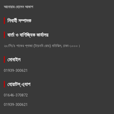
আনোয়ার হোসেন আকাশ
নিবার্হী সম্পাদক
বার্তা ও বাণিজ্যিক কার্যালয়
২৮/সি/৪ শাকের প্লাজা (টয়েনবি রোড) মতিঝিল, ঢাকা-১০০০।
মোবাইল
01939-300621
হোয়াটস্ এ্যাপ
01646-370872
01939-300621