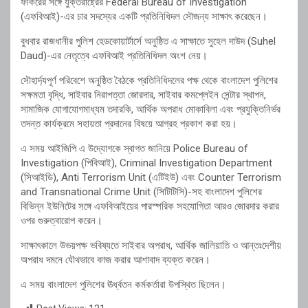
ফকিরের সঙ্গে যুক্তরাষ্ট্রের Federal Bureau of Investigation
(এফবিআই)-এর চার সদস্যের একটি প্রতিনিধিদল সৌজন্য সাক্ষাৎ করেছেন।
বুধবার রাজধানীর পুলিশ হেডকোয়ার্টার্সে অনুষ্ঠিত এ সাক্ষাতে সুহেল দাউদ (Suhel
Daud)-এর নেতৃত্বে এফবিআই প্রতিনিধিদল অংশ নেয়।
সৌহার্দ্যপূর্ণ পরিবেশে অনুষ্ঠিত বৈঠকে প্রতিনিধিদলের পক্ষ থেকে বাংলাদেশ পুলিশের
সক্ষমতা বৃদ্ধি, সাইবার নিরাপত্তা জোরদার, সাইবার কমপ্লেইন সেন্টার স্থাপন,
সামাজিক যোগাযোগমাধ্যম তদারকি, আর্থিক অপরাধ মোকাবিলা এবং প্রযুক্তিনির্ভর
তদন্ত কার্যক্রমে সহায়তা প্রদানের বিষয়ে আগ্রহ প্রকাশ করা হয়।
এ সময় আইজিপি এ উদ্যোগকে স্বাগত জানিয়ে Police Bureau of
Investigation (পিবিআই), Criminal Investigation Department
(সিআইডি), Anti Terrorism Unit (এটিইউ) এবং Counter Terrorism
and Transnational Crime Unit (সিটিটিসি)-সহ বাংলাদেশ পুলিশের
বিভিন্ন ইউনিটের সঙ্গে এফবিআইয়ের পারস্পরিক সহযোগিতা আরও জোরদার করার
ওপর গুরুত্বারোপ করেন।
সাক্ষাৎকালে উভয়পক্ষ ভবিষ্যতে সাইবার অপরাধ, আর্থিক জালিয়াতি ও আন্তঃদেশীয়
অপরাধ দমনে যৌথভাবে কাজ করার আশাবাদ ব্যক্ত করেন।
এ সময় বাংলাদেশ পুলিশের ঊর্ধ্বতন কর্মকর্তারা উপস্থিত ছিলেন।