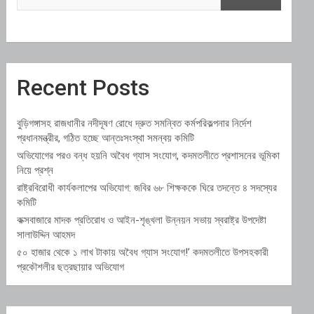
Recent Posts
বুড়িগঙ্গাসহ রাজধানীর নদীদূষণ রোধে দ্রুত সমন্বিত কর্মপরিকল্পনার নির্দেশ
প্রধানমন্ত্রীর, গঠিত হচ্ছে আন্তঃসংস্থা সমন্বয় কমিটি
অভিযোগের পরও বন্ধ হয়নি অবৈধ গ্যাস সংযোগ, কদমতলীতে প্রশাসনের ভূমিকা
নিয়ে প্রশ্ন
রাষ্ট্রবিরোধী কার্যকলাপের অভিযোগ: জবির ৬৮ শিক্ষককে ঘিরে তদন্তে ৪ সদস্যের
কমিটি
কক্সবাজারে মাদক প্রতিরোধ ও আইন-শৃঙ্খলা উন্নয়ন সভায় স্বরাষ্ট্র উপদেষ্টা
সালাউদ্দিন আহমদ
৫০ হাজার থেকে ১ লাখ টাকায় অবৈধ গ্যাস সংযোগ!’ কদমতলীতে উপসহকারী
প্রকৌশলীর ছত্রছায়ার অভিযোগ