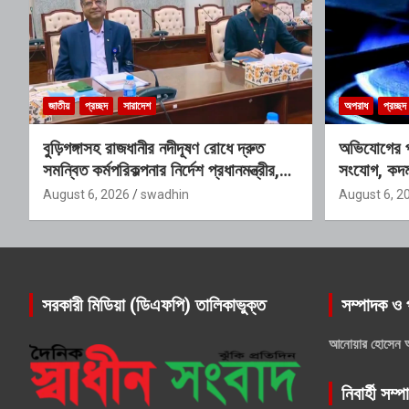
জাতীয়
প্রচ্ছদ
সারাদেশ
অপরাধ
প্রচ্ছদ
বুড়িগঙ্গাসহ রাজধানীর নদীদূষণ রোধে দ্রুত
অভিযোগের প
সমন্বিত কর্মপরিকল্পনার নির্দেশ প্রধানমন্ত্রীর,
সংযোগ, কদম
গঠিত হচ্ছে আন্তঃসংস্থা সমন্বয় কমিটি
প্রশ্ন
August 6, 2026
swadhin
August 6, 2
সরকারী মিডিয়া (ডিএফপি) তালিকাভুক্ত
সম্পাদক ও 
আনোয়ার হোসেন 
নিবার্হী সম্