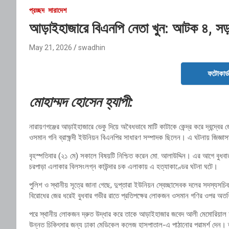
প্রচ্ছদ
সারাদেশ
আড়াইহাজারে বিএনপি নেতা খুন: আটক ৪, স
May 21, 2026
swadhin
ফটোকার্
মোহাম্মদ হোসেন হ্যাপী:
নারায়ণগঞ্জের আড়াইহাজারে ভেকু দিয়ে অবৈধভাবে মাটি কাটাকে কেন্দ্র করে দ্বন্দ্বের 
ওসমান গনি ব্রাহ্মন্দী ইউনিয়ন বিএনপির সাধারণ সম্পাদক ছিলেন। এ ঘটনায় জিজ্
বৃহস্পতিবার (২১ মে) সকালে বিষয়টি নিশ্চিত করেন
মো. আলাউদ্দিন
। এর আগে বুধবার
চরপাড়া এলাকার বিলসংলগ্ন কাউন্দার চক এলাকায় এ হত্যাকাণ্ডের ঘটনা ঘটে।
পুলিশ ও স্থানীয় সূত্রে জানা গেছে, দুপ্তারা ইউনিয়ন স্বেচ্ছাসেবক দলের সদস্যসচি
বিরোধের জের ধরেই বুধবার গভীর রাতে প্রতিপক্ষের লোকজন ওসমান গণির ওপর অতর্
পরে স্থানীয় লোকজন দ্রুত উদ্ধার করে তাকে আড়াইহাজার জবেদ আলী মেমোরিয়াল 
উন্নত চিকিৎসার জন্য
ঢাকা মেডিকেল কলেজ হাসপাতাল
-এ পাঠানোর পরামর্শ দেন। 