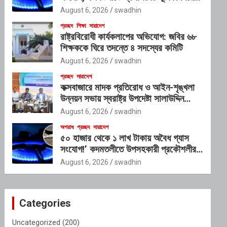
প্রশ্ন
August 6, 2026
swadhin
প্রচ্ছদ
শিক্ষা
সারাদেশ
রাষ্ট্রবিরোধী কার্যকলাপের অভিযোগ: জবির ৬৮
শিক্ষককে ঘিরে তদন্তে ৪ সদস্যের কমিটি
August 6, 2026
swadhin
প্রচ্ছদ
সারাদেশ
কক্সবাজারে মাদক প্রতিরোধ ও আইন-শৃঙ্খলা
উন্নয়ন সভায় স্বরাষ্ট্র উপদেষ্টা সালাউদ্দিন
আহমদ
August 6, 2026
swadhin
অপরাধ
প্রচ্ছদ
সারাদেশ
৫০ হাজার থেকে ১ লাখ টাকায় অবৈধ গ্যাস
সংযোগ!’ কদমতলীতে উপসহকারী প্রকৌশলীর
ছত্রছায়ার অভিযোগ
August 6, 2026
swadhin
Categories
Uncategorized
(200)