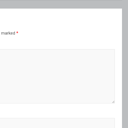
re marked
*