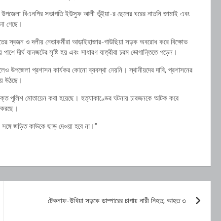
নি উপজেলা বিএনপির সভাপতি
ইউসুফ আলী ভূঁইয়া
-র ছেলের ঘরের নাতনি জামাই এবং
ানা গেছে।
তের স্বজন ও দলীয় নেতাকর্মীরা আড়াইহাজার-গাউছিয়া সড়ক অবরোধ করে বিক্ষোভ
ে দীর্ঘ যানজটের সৃষ্টি হয় এবং সাধারণ যাত্রীরা চরম ভোগান্তিতে পড়েন।
েও উপজেলা প্রশাসন কার্যকর কোনো ব্যবস্থা নেয়নি। স্থানীয়দের দাবি, প্রশাসনের
হয়ে উঠছে।
িরিক্ত পুলিশ মোতায়েন করা হয়েছে। হত্যাকাণ্ডের ঘটনায় চারজনকে আটক করে
জ করছে।
 সঙ্গে জড়িত কাউকে ছাড় দেওয়া হবে না।”
টেকনাফ-উখিয়া সড়কে ডাম্পারের চাপায় নারী নিহত, আহত ৩