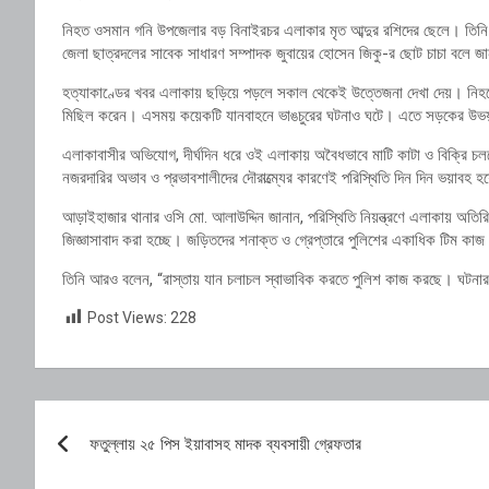
নিহত ওসমান গনি উপজেলার বড় বিনাইরচর এলাকার মৃত আব্দুর রশিদের ছেলে। তি
জেলা ছাত্রদলের সাবেক সাধারণ সম্পাদক
জুবায়ের হোসেন জিকু
-র ছোট চাচা বলে জ
হত্যাকাণ্ডের খবর এলাকায় ছড়িয়ে পড়লে সকাল থেকেই উত্তেজনা দেখা দেয়। নিহ
মিছিল করেন। এসময় কয়েকটি যানবাহনে ভাঙচুরের ঘটনাও ঘটে। এতে সড়কের উভয় পাশ
এলাকাবাসীর অভিযোগ, দীর্ঘদিন ধরে ওই এলাকায় অবৈধভাবে মাটি কাটা ও বিক্রি চলল
নজরদারির অভাব ও প্রভাবশালীদের দৌরাত্ম্যের কারণেই পরিস্থিতি দিন দিন ভয়াবহ 
আড়াইহাজার থানার ওসি মো. আলাউদ্দিন জানান, পরিস্থিতি নিয়ন্ত্রণে এলাকায় অত
জিজ্ঞাসাবাদ করা হচ্ছে। জড়িতদের শনাক্ত ও গ্রেপ্তারে পুলিশের একাধিক টিম কা
তিনি আরও বলেন, “রাস্তায় যান চলাচল স্বাভাবিক করতে পুলিশ কাজ করছে। ঘটনার
Post Views:
228
Post
ফতুল্লায় ২৫ পিস ইয়াবাসহ মাদক ব্যবসায়ী গ্রেফতার
navigation