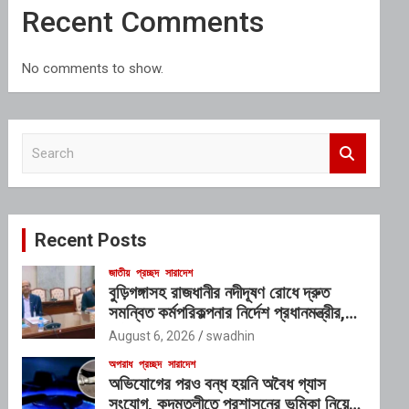
Recent Comments
No comments to show.
S
e
a
r
c
Recent Posts
h
জাতীয়
প্রচ্ছদ
সারাদেশ
বুড়িগঙ্গাসহ রাজধানীর নদীদূষণ রোধে দ্রুত
সমন্বিত কর্মপরিকল্পনার নির্দেশ প্রধানমন্ত্রীর,
গঠিত হচ্ছে আন্তঃসংস্থা সমন্বয় কমিটি
August 6, 2026
swadhin
অপরাধ
প্রচ্ছদ
সারাদেশ
অভিযোগের পরও বন্ধ হয়নি অবৈধ গ্যাস
সংযোগ, কদমতলীতে প্রশাসনের ভূমিকা নিয়ে