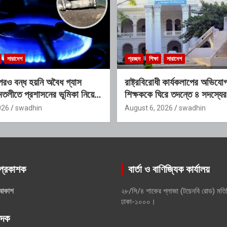
সারাদেশ
প্রচ্ছদ
শিক্ষা
সারাদেশ
রও বন্ধ হয়নি অবৈধ গ্যাস
রাষ্ট্রবিরোধী কার্যকলাপের অভিয
তলীতে প্রশাসনের ভূমিকা নিয়ে
শিক্ষককে ঘিরে তদন্তে ৪ সদস্যের
026
swadhin
August 6, 2026
swadhin
প্রকাশক
বার্তা ও বাণিজ্যিক কার্যালয়
আকাশ
২৮/সি/৪ শাকের প্লাজা (টয়েনবি রোড) মতি
ঢাকা-১০০০।
পাদক