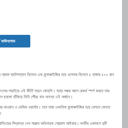
ড ডাউনলোড
প্রথম ব্যাটসম্যান হিসেবে এক ফ্র্যাঞ্চাইজির হয়ে ওপেনার হিসেবে ৫ হাজার ৫০০ রান
জাব কিংসের লড়াইয়ে এই কীর্তি গড়েন কোহলি। ম্যাচ শুরুর আগে রেকর্ড স্পর্শ করতে তার
ে ছক্কা হাঁকিয়ে তিনি পৌঁছে যান অনন্য এই অর্জনে।
াওয়ান ও ডেভিড ওয়ার্নার। তবে তারা একাধিক ফ্র্যাঞ্চাইজির হয়ে খেলতে খেলতে
ম।
ংয়ের সিদ্ধান্ত নেন পাঞ্জাব অধিনায়ক শ্রেয়াস আইয়ার। দলটির একাদশে দুটি