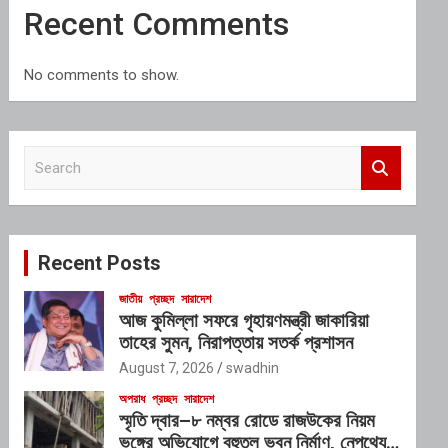
Recent Comments
No comments to show.
S
e
a
r
c
Recent Posts
h
জাতীয়
প্রচ্ছদ
সারাদেশ
আজ কুমিল্লা সফরে গৃহায়ণমন্ত্রী জাকারিয়া
তাহের সুমন, নিরাপত্তায় সতর্ক প্রশাসন
August 7, 2026
swadhin
অপরাধ
প্রচ্ছদ
সারাদেশ
স্মৃতি দ্বার–৮ নম্বর রোডে রাজউকের নিয়ম
ভঙ্গের অভিযোগে বহুতল ভবন নির্মাণ, নেপথ্যে