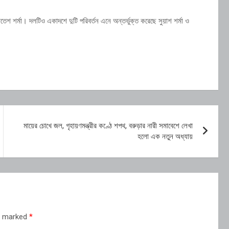
তেশ শর্মা। দলটিও একাদশে দুটি পরিবর্তন এনে অন্তর্ভুক্ত করেছে সুয়াশ শর্মা ও
মায়ের চোখে জল, গৃহায়ণমন্ত্রীর কণ্ঠে শপথ, বরুড়ার নারী সমাবেশে লেখা
হলো এক নতুন অধ্যায়
re marked
*