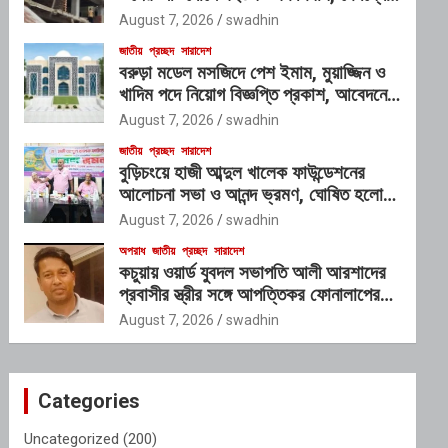
প্রভাবশালী চক্রের যোগসাজশের প্রশ্ন
August 7, 2026
swadhin
জাতীয়
প্রচ্ছদ
সারাদেশ
বরুড়া মডেল মসজিদে পেশ ইমাম, মুয়াজ্জিন ও
খাদিম পদে নিয়োগ বিজ্ঞপ্তি প্রকাশ, আবেদনের
শেষ সময় ১০ আগস্ট
August 7, 2026
swadhin
জাতীয়
প্রচ্ছদ
সারাদেশ
বুড়িচংয়ে হাজী আব্দুল খালেক ফাউন্ডেশনের
আলোচনা সভা ও আনন্দ ভ্রমণ, ঘোষিত হলো
নতুন কার্যনির্বাহী কমিটি
August 7, 2026
swadhin
অপরাধ
জাতীয়
প্রচ্ছদ
সারাদেশ
কচুয়ায় ওয়ার্ড যুবদল সভাপতি আলী আরশাদের
প্রবাসীর স্ত্রীর সঙ্গে আপত্তিকর ফোনালাপের
অডিও ভাইরাল; শাস্তির দাবি এলাকাবাসীর
August 7, 2026
swadhin
Categories
Uncategorized
(200)