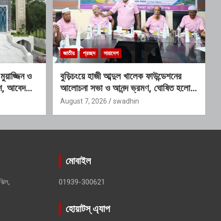
জাতীয়
প্রচ্ছদ
সারাদেশ
য়াজ্জিন ও
বুড়িচংয়ে হাজী আব্দুল খালেক ফাউন্ডেশনের
কাশ, আবেদনের
আলোচনা সভা ও আনন্দ ভ্রমণ, ঘোষিত হলো
নতুন কার্যনির্বাহী কমিটি
August 7, 2026
swadhin
মোবাইল
ঝিল,
01939-300621
হোয়াটস্ এ্যাপ