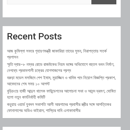
Recent Posts
আজ কুমিল্লা সফরে গৃহায়ণমন্ত্রী জাকারিয়া তাহের সুমন, নিরাপত্তায় সতর্ক
প্রশাসন
স্মৃতি দ্বার–৮ নম্বর রোডে রাজউকের নিয়ম ভঙ্গের অভিযোগে বহুতল ভবন নির্মাণ,
নেপথ্যে প্রভাবশালী চক্রের যোগসাজশের প্রশ্ন
বরুড়া মডেল মসজিদে পেশ ইমাম, মুয়াজ্জিন ও খাদিম পদে নিয়োগ বিজ্ঞপ্তি প্রকাশ,
আবেদনের শেষ সময় ১০ আগস্ট
বুড়িচংয়ে হাজী আব্দুল খালেক ফাউন্ডেশনের আলোচনা সভা ও আনন্দ ভ্রমণ, ঘোষিত
হলো নতুন কার্যনির্বাহী কমিটি
কচুয়ায় ওয়ার্ড যুবদল সভাপতি আলী আরশাদের প্রবাসীর স্ত্রীর সঙ্গে আপত্তিকর
ফোনালাপের অডিও ভাইরাল; শাস্তির দাবি এলাকাবাসীর