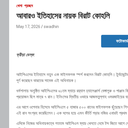
খেলা
প্রচ্ছদ
আবারও ইতিহাসের নায়ক বিরাট কোহলি
May 17, 2026
swadhin
ফটোকার্
ক্রীড়া ডেস্ক:
আইপিএলের ইতিহাসে নতুন এক মাইলফলক স্পর্শ করলেন বিরাট কোহলি। টুর্নামেন্টের 
পূর্ণ করেছেন ভারতের সাবেক এই অধিনায়ক।
ধর্মশালায় অনুষ্ঠিত আইপিএলের ৬১তম ম্যাচে রয়্যাল চ্যালেঞ্জার্স বেঙ্গালুরু ও পাঞ্
প্রয়োজন ছিল মাত্র ৭ রান। ইনিংসের দ্বিতীয় ওভারে আজমতুল্লাহ ওমরজাইয়ের বল
এর আগে ওপেনার হিসেবে আইপিএলে ৫ হাজার ৫০০ রানের মাইলফলক ছুঁয়েছেন শিখর ধ
এই রান সংগ্রহ করেছিলেন। এক দলের হয়ে এমন কীর্তি গড়ার নজির এবারই প্রথ
এদিকে নিজের অধিনায়কত্বে শততম আইপিএল ম্যাচ খেলতে নেমে টস জিতে আগে বোলি