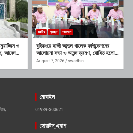
জাতীয়
প্রচ্ছদ
সারাদেশ
য়াজ্জিন ও
বুড়িচংয়ে হাজী আব্দুল খালেক ফাউন্ডেশনের
কাশ, আবেদনের
আলোচনা সভা ও আনন্দ ভ্রমণ, ঘোষিত হলো
নতুন কার্যনির্বাহী কমিটি
August 7, 2026
swadhin
মোবাইল
ঝিল,
01939-300621
হোয়াটস্ এ্যাপ