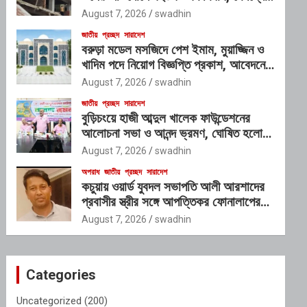
প্রভাবশালী চক্রের যোগসাজশের প্রশ্ন
August 7, 2026
swadhin
জাতীয়
প্রচ্ছদ
সারাদেশ
বরুড়া মডেল মসজিদে পেশ ইমাম, মুয়াজ্জিন ও
খাদিম পদে নিয়োগ বিজ্ঞপ্তি প্রকাশ, আবেদনের
শেষ সময় ১০ আগস্ট
August 7, 2026
swadhin
জাতীয়
প্রচ্ছদ
সারাদেশ
বুড়িচংয়ে হাজী আব্দুল খালেক ফাউন্ডেশনের
আলোচনা সভা ও আনন্দ ভ্রমণ, ঘোষিত হলো
নতুন কার্যনির্বাহী কমিটি
August 7, 2026
swadhin
অপরাধ
জাতীয়
প্রচ্ছদ
সারাদেশ
কচুয়ায় ওয়ার্ড যুবদল সভাপতি আলী আরশাদের
প্রবাসীর স্ত্রীর সঙ্গে আপত্তিকর ফোনালাপের
অডিও ভাইরাল; শাস্তির দাবি এলাকাবাসীর
August 7, 2026
swadhin
Categories
Uncategorized
(200)