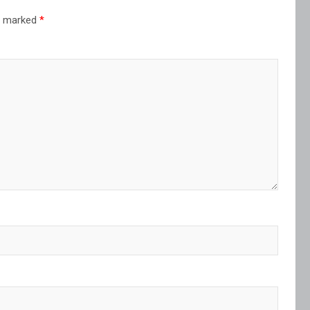
re marked
*