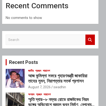
Recent Comments
No comments to show.
S
e
a
r
c
Recent Posts
h
জাতীয়
প্রচ্ছদ
সারাদেশ
আজ কুমিল্লা সফরে গৃহায়ণমন্ত্রী জাকারিয়া
তাহের সুমন, নিরাপত্তায় সতর্ক প্রশাসন
August 7, 2026
swadhin
অপরাধ
প্রচ্ছদ
সারাদেশ
স্মৃতি দ্বার–৮ নম্বর রোডে রাজউকের নিয়ম
ভঙ্গের অভিযোগে বহুতল ভবন নির্মাণ, নেপথ্যে