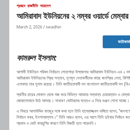
প্রচ্ছদ
রাজনীতি
সারাদেশ
আমিরাবাদ ইউনিয়নের ২ নম্বর ওয়ার্ডে মেম্বার প্
March 2, 2026
swadhin
ফটোকার্
কামরুল ইসলাম:
আগামী ইউনিয়ন পরিষদ নির্বাচনে
লোহাগাড়া
উপজেলার
আমিরাবাদ ইউনিয়ন
-এর ২ নম্
আমিরাবাদ ইউনিয়নের প্রিয় সন্তান, তৃণমূল নেতাকর্মীদের কাছে জনপ্রিয় নেতা, বিশি
এলাকায় তার সুনাম রয়েছে। তিনি জাতীয়তাবাদী দল
বাংলাদেশ জাতীয়তাবাদী দল (বি
স্থানীয় চায়ের দোকান থেকে শুরু করে বিভিন্ন আড্ডায় সম্ভাব্য চেয়ারম্যান ও মেম
জোরালোভাবে উঠে আসছে। সাধারণ ভোটারদের মধ্যেও এ নিয়ে গুঞ্জন শোনা যাচ্ছে।
এ বিষয়ে আলাউদ্দিন বাতছুর সঙ্গে কথা হলে তিনি হাস্যোজ্জ্বল ভঙ্গিতে বলেন, “জনগণ
নির্বাচন করব, ইনশাআল্লাহ।” তিনি আরও বলেন, এর আগে তিনি দুইবার নির্বাচন ক
প্রভাব ও ভোট কারচুপির কারণে তিনি বিজয়ী হতে পারেননি।