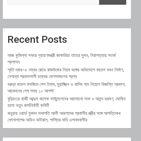
Recent Posts
আজ কুমিল্লা সফরে গৃহায়ণমন্ত্রী জাকারিয়া তাহের সুমন, নিরাপত্তায় সতর্ক
প্রশাসন
স্মৃতি দ্বার–৮ নম্বর রোডে রাজউকের নিয়ম ভঙ্গের অভিযোগে বহুতল ভবন নির্মাণ,
নেপথ্যে প্রভাবশালী চক্রের যোগসাজশের প্রশ্ন
বরুড়া মডেল মসজিদে পেশ ইমাম, মুয়াজ্জিন ও খাদিম পদে নিয়োগ বিজ্ঞপ্তি প্রকাশ,
আবেদনের শেষ সময় ১০ আগস্ট
বুড়িচংয়ে হাজী আব্দুল খালেক ফাউন্ডেশনের আলোচনা সভা ও আনন্দ ভ্রমণ, ঘোষিত
হলো নতুন কার্যনির্বাহী কমিটি
কচুয়ায় ওয়ার্ড যুবদল সভাপতি আলী আরশাদের প্রবাসীর স্ত্রীর সঙ্গে আপত্তিকর
ফোনালাপের অডিও ভাইরাল; শাস্তির দাবি এলাকাবাসীর