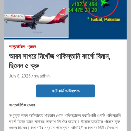
আন্তর্জাতিক
প্রচ্ছদ
আরব সাগরে নিখোঁজ পাকিস্তানি কার্গো বিমান,
ছিলেন ৫ ক্রু
July 8, 2026
swadhin
ফটোকার্ড ডাউনলোড
আন্তর্জাতিক ডেস্ক:
সংযুক্ত আরব আমিরাতের শারজাহ থেকে পাকিস্তানের করাচিগামী একটি পাকিস্তানি
কার্গো বিমান আরব সাগরের আকাশে নিখোঁজ হয়েছে। উড়োজাহাজটিতে পাঁচজন ক্রু
সদস্য ছিলেন। বিমানটির সন্ধানে পাকিস্তান নৌবাহিনী ও বিমানবাহিনী যৌথভাবে