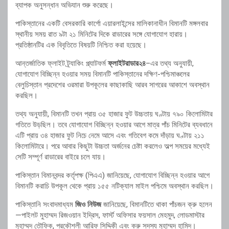
ব্যাপক অনুসন্ধান অভিযান শুরু করেছে।
পাকিস্তানের একটি বেসরকারি কার্গো এয়ারলাইন্সের মালিকানাধীন বিমানটি মঙ্গলবার
স্থানীয় সময় রাত ৯টা ২১ মিনিটের দিকে রাডারের সঙ্গে যোগাযোগ হারায়।
প্রতিষ্ঠানটির এক বিবৃতিতে বিষয়টি নিশ্চিত করা হয়েছে।
আন্তর্জাতিক ফ্লাইট ট্র্যাকিং প্ল্যাটফর্ম
ফ্লাইটরাডার২৪
–এর তথ্য অনুযায়ী,
যোগাযোগ বিচ্ছিন্ন হওয়ার সময় বিমানটি পাকিস্তানের দক্ষিণ-পশ্চিমাঞ্চলের
বেলুচিস্তান প্রদেশের ওরমারা উপকূলের কাছাকাছি আরব সাগরের আকাশে অবস্থান
করছিল।
তথ্য অনুযায়ী, বিমানটি তখন প্রায় ৩৫ হাজার ফুট উচ্চতায় ঘণ্টায় ৭৯০ কিলোমিটার
গতিতে উড়ছিল। তবে যোগাযোগ বিচ্ছিন্ন হওয়ার আগে মাত্র পাঁচ মিনিটের ব্যবধানে
এটি প্রায় ৩৪ হাজার ফুট নিচে নেমে আসে এবং গতিবেগ কমে দাঁড়ায় ঘণ্টায় ২১১
কিলোমিটারে। পরে আবার কিছুটা উচ্চতা অর্জনের চেষ্টা করলেও অল্প সময়ের মধ্যেই
সেটি সম্পূর্ণ রাডারের বাইরে চলে যায়।
পাকিস্তান বিমানবন্দর কর্তৃপক্ষ (পিএএ) জানিয়েছে, যোগাযোগ বিচ্ছিন্ন হওয়ার আগে
বিমানটি করাচি উপকূল থেকে প্রায় ১৫৫ নটিক্যাল মাইল পশ্চিমে অবস্থান করছিল।
পাকিস্তানি সংবাদমাধ্যম
জিও নিউজ
জানিয়েছে, বিমানটিতে থাকা পাঁচজন ক্রু হলেন
—পাইলট মুহাম্মদ রিজওয়ান ইদ্রিস, ফার্স্ট অফিসার ফয়সাল মেহমুদ, লোডমাস্টার
মুহাম্মদ তৌফিক, প্রকৌশলী আরিফ সিদ্দিকী এবং ক্রু সদস্য মুহাম্মদ হামিদ।