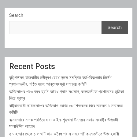
Search
Search
Recent Posts
বুড়িগঙ্গাসহ রাজধানীর নদীদূষণ রোধে দ্রুত সমন্বিত কর্মপরিকল্পনার নির্দেশ
প্রধানমন্ত্রীর, গঠিত হচ্ছে আন্তঃসংস্থা সমন্বয় কমিটি
অভিযোগের পরও বন্ধ হয়নি অবৈধ গ্যাস সংযোগ, কদমতলীতে প্রশাসনের ভূমিকা
নিয়ে প্রশ্ন
রাষ্ট্রবিরোধী কার্যকলাপের অভিযোগ: জবির ৬৮ শিক্ষককে ঘিরে তদন্তে ৪ সদস্যের
কমিটি
কক্সবাজারে মাদক প্রতিরোধ ও আইন-শৃঙ্খলা উন্নয়ন সভায় স্বরাষ্ট্র উপদেষ্টা
সালাউদ্দিন আহমদ
৫০ হাজার থেকে ১ লাখ টাকায় অবৈধ গ্যাস সংযোগ!’ কদমতলীতে উপসহকারী