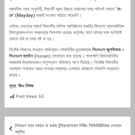
প্রাথমিক তথ্য অনুযায়ী, বিমানটি দ্রুত উচ্চতা হারানোর সময় পাইলট কোনো
‘মে-
ডে’ (Mayday)
জরুরি সংকেত পাঠাতে পারেননি।
এদিকে, তদন্তের স্বার্থে বিমানটির মালিক প্রতিষ্ঠানের করাচির জিন্নাহ আন্তর্জাতিক
বিমানবন্দরসংলগ্ন সদরদপ্তর সিলগালা করেছে কর্তৃপক্ষ, যাতে ঘটনার সঙ্গে সংশ্লিষ্ট
কোনো নথি বা তথ্য নষ্ট না হয়।
নিখোঁজ বিমানের সন্ধানে পাকিস্তান নৌবাহিনীর যুদ্ধজাহাজ
পিএনএস জুলফিকার
ও
পিএনএস হুনাইন
(Hunain) মোতায়েন করা হয়েছে। পাশাপাশি বিমানবাহিনীর
নজরদারি উড়োজাহাজও অনুসন্ধান অভিযানে অংশ নিয়েছে। নিখোঁজ বিমানটির
অবস্থান শনাক্তে আরব সাগরের সম্ভাব্য এলাকায় জোরালো তল্লাশি অব্যাহত
রয়েছে।
সূত্র: জিও নিউজ
Post Views:
63
Post
নিবন্ধন সনদ নবায়ন না করায় ইন্টারন্যাশনাল লিজিং সিকিউরিটিজের লেনদেন
navigation
স্থগিত