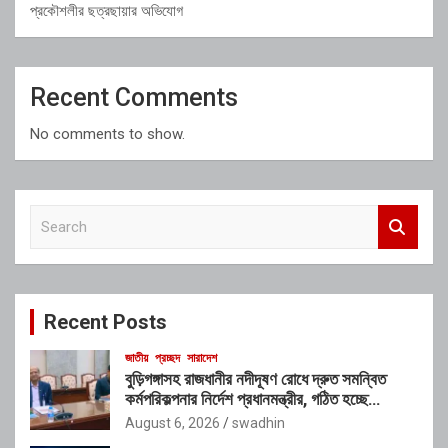
প্রকৌশলীর ছত্রছায়ার অভিযোগ
Recent Comments
No comments to show.
S
e
a
r
c
Recent Posts
h
জাতীয়
প্রচ্ছদ
সারাদেশ
বুড়িগঙ্গাসহ রাজধানীর নদীদূষণ রোধে দ্রুত সমন্বিত
কর্মপরিকল্পনার নির্দেশ প্রধানমন্ত্রীর, গঠিত হচ্ছে
আন্তঃসংস্থা সমন্বয় কমিটি
August 6, 2026
swadhin