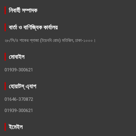
নিবার্হী সম্পাদক
বার্তা ও বাণিজ্যিক কার্যালয়
২৮/সি/৪ শাকের প্লাজা (টয়েনবি রোড) মতিঝিল, ঢাকা-১০০০।
মোবাইল
01939-300621
হোয়াটস্ এ্যাপ
01646-370872
01939-300621
ইমেইল