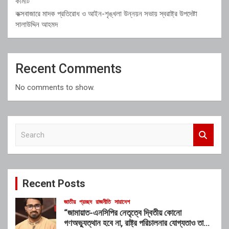
কমিটি
কক্সবাজারে মাদক প্রতিরোধ ও আইন-শৃঙ্খলা উন্নয়ন সভায় স্বরাষ্ট্র উপদেষ্টা
সালাউদ্দিন আহমদ
Recent Comments
No comments to show.
S
e
a
r
c
Recent Posts
h
জাতীয়
প্রচ্ছদ
রাজনীতি
সারাদেশ
“জামায়াত-এনসিপির নেতৃত্বে দ্বিতীয় কোনো
গণঅভ্যুত্থান হবে না, রাষ্ট্র পরিচালনার যোগ্যতাও তাদের