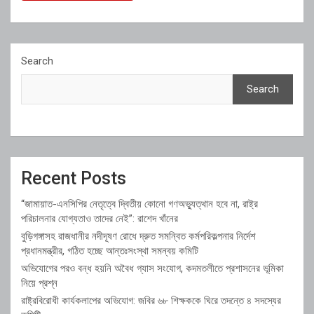
Search
Search
Recent Posts
“জামায়াত-এনসিপির নেতৃত্বে দ্বিতীয় কোনো গণঅভ্যুত্থান হবে না, রাষ্ট্র
পরিচালনার যোগ্যতাও তাদের নেই”: রাশেদ খাঁনের
বুড়িগঙ্গাসহ রাজধানীর নদীদূষণ রোধে দ্রুত সমন্বিত কর্মপরিকল্পনার নির্দেশ
প্রধানমন্ত্রীর, গঠিত হচ্ছে আন্তঃসংস্থা সমন্বয় কমিটি
অভিযোগের পরও বন্ধ হয়নি অবৈধ গ্যাস সংযোগ, কদমতলীতে প্রশাসনের ভূমিকা
নিয়ে প্রশ্ন
রাষ্ট্রবিরোধী কার্যকলাপের অভিযোগ: জবির ৬৮ শিক্ষককে ঘিরে তদন্তে ৪ সদস্যের