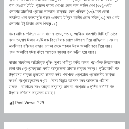
থানা দেওয়ান টাইটা গ্রামের কাদের শেখের ছেলে আল আমিন শেখ (৩০),একই
এলাকার তারুটিয়া গ্রামের আমজাদ মোল্লার ছেলে শহিদুল (৩৬),ঢাকা জেলা
আশুলিয়া থানা কলতাসূতি বাড়ল এলাকার ইদ্রিস আলীর ছেলে সজিব(২১) সহ একই
এলাকার টিটু মিয়ার ছেলে শিবলু(২০)।
গরুর মালিক শহিদুল এনাম রাশেল বলেন, গত ২৮অক্টোবর রাজশাহী সিটি হাট থেকে
প্রায় ৩২লাখ টাকায় ২১টি গুরু কিনে ট্রাক যোগে চট্টগ্রাম নিয়ে যাচ্ছিলাম। এসময়
আশুলিয়ার বলিভদ্র বাজার এলাকা থেকে গরুসহ ট্রাক ডাকাতি করে নিয়ে যায়।
এমন ডাকাতির ঘটনা ঘটলে আমাদের ব্যবসা করা কঠিন হয়ে যাবে।
সাভার সার্কেলের অতিরিক্ত পুলিশ সুপার শাহীনূর কবির বলেন, প্রাথমিক জিজ্ঞাসাবাদে
জানা যায় গ্রেপ্তারকৃতরা সবাই আন্তজেলা ডাকাত চক্রের সদস্য। লুন্ঠিত বাকী গরু
উদ্ধারসহ চক্রের মুলহোতা ডাকত সর্দার পলাশকে গ্রেপ্তারে প্রয়োজনীয় তথ্যের
স্বার্থে গ্রেপ্তারকৃতদের দুপুরে ৭দিনের রিমান্ড আবেদন করে আদালতে পাঠানো
হয়েছে। ডাকাতির সাথে জড়িত অন্যান্য ডাকাত গ্রেপ্তার ও লুষ্ঠিত অবশিষ্ট গরু
উদ্ধারে অভিযান অব্যাহত রয়েছে।
Post Views:
229
Post