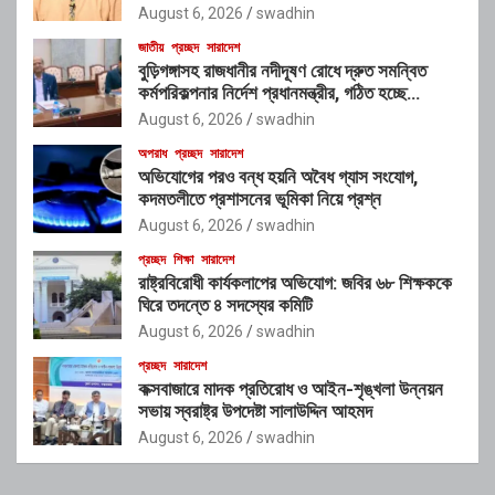
নেই”: রাশেদ খাঁনের
August 6, 2026
swadhin
জাতীয়
প্রচ্ছদ
সারাদেশ
বুড়িগঙ্গাসহ রাজধানীর নদীদূষণ রোধে দ্রুত সমন্বিত
কর্মপরিকল্পনার নির্দেশ প্রধানমন্ত্রীর, গঠিত হচ্ছে
আন্তঃসংস্থা সমন্বয় কমিটি
August 6, 2026
swadhin
অপরাধ
প্রচ্ছদ
সারাদেশ
অভিযোগের পরও বন্ধ হয়নি অবৈধ গ্যাস সংযোগ,
কদমতলীতে প্রশাসনের ভূমিকা নিয়ে প্রশ্ন
August 6, 2026
swadhin
প্রচ্ছদ
শিক্ষা
সারাদেশ
রাষ্ট্রবিরোধী কার্যকলাপের অভিযোগ: জবির ৬৮ শিক্ষককে
ঘিরে তদন্তে ৪ সদস্যের কমিটি
August 6, 2026
swadhin
প্রচ্ছদ
সারাদেশ
কক্সবাজারে মাদক প্রতিরোধ ও আইন-শৃঙ্খলা উন্নয়ন
সভায় স্বরাষ্ট্র উপদেষ্টা সালাউদ্দিন আহমদ
August 6, 2026
swadhin