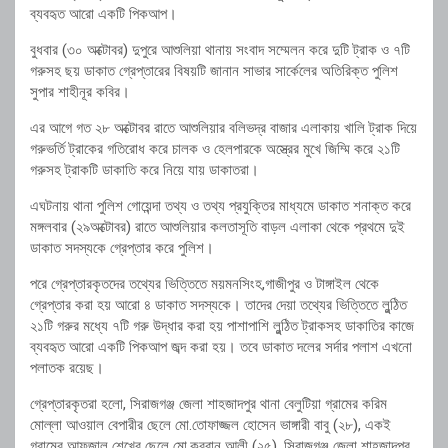
ব্যবহৃত আরো একটি পিকআপ।
বুধবার (৩০ অক্টোবর) দুপুরে আশুলিয়া থানায় সংবাদ সম্মেলন করে দুটি ট্রাক ও ৭টি
গরুসহ ছয় ডাকাত গ্রেপ্তারের বিষয়টি জানান সাভার সার্কেলের অতিরিক্ত পুলিশ
সুপার শাহীনূর কবির।
এর আগে গত ২৮ অক্টোবর রাতে আশুলিয়ার বলিভদ্র বাজার এলাকায় খালি ট্রাক দিয়ে
গরুভর্তি ট্রাকের গতিরোধ করে চালক ও হেলপারকে অস্ত্রের মুখে জিম্মি করে ২১টি
গরুসহ ট্রাকটি ডাকাতি করে নিয়ে যায় ডাকাতরা।
এঘটনায় থানা পুলিশ গোয়েন্দা তথ্য ও তথ্য প্রযুক্তির মাধ্যমে ডাকাত শনাক্ত করে
মঙ্গলবার (২৯অক্টোবর) রাতে আশুলিয়ার কলতাসূতি বাড়ল এলাকা থেকে প্রথমে দুই
ডাকাত সদস্যকে গ্রেপ্তার করে পুলিশ।
পরে গ্রেপ্তারকৃতদের তথ্যের ভিত্তিতে ময়মনসিংহ,গাজীপুর ও টাঙ্গাইল থেকে
গ্রেপ্তার করা হয় আরো ৪ ডাকাত সদস্যকে। তাদের দেয়া তথ্যের ভিত্তিতে লুন্ঠিত
২১টি গরুর মধ্যে ৭টি গরু উদ্ধার করা হয় পাশাপাশি লুন্ঠিত ট্রাকসহ ডাকাতির কাজে
ব্যবহৃত আরো একটি পিকআপ জব্দ করা হয়। তবে ডাকাত দলের সর্দার পলাশ এখনো
পলাতক রয়েছ।
গ্রেপ্তারকৃতরা হলো, সিরাজগঞ্জ জেলা শাহজাদপুর থানা বেলুটিয়া গ্রামের করিম
মোল্লা আওয়াল বেপারীর ছেলে মো.তোফাজ্জল হোসেন ভাঙ্গারী বাবু (২৮), একই
গ্রামের আফজাল শেখের ছেলে মো.কুরবান আলী (২৫), সিরাজগঞ্জ জেলা শাহজাদপুর