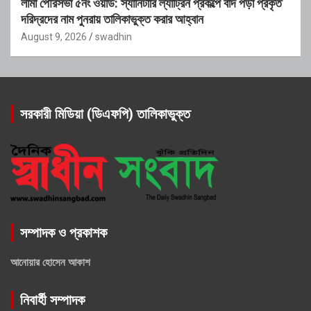
লামা পৌরসভা ৫নং ওয়ার্ড: স্যানিটারি ল্যাট্রিন প্রকল্পে বাদ পড়া প্রকৃত
দরিদ্রদের নাম পুনরায় তালিকাভুক্ত করার আহ্বান
August 9, 2026
swadhin
সরকারী মিডিয়া (ডিএফপি) তালিকাভুক্ত
সম্পাদক ও প্রকাশক
আনোয়ার হোসেন আকাশ
নিবার্হী সম্পাদক