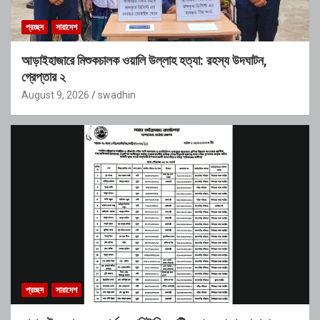
প্রচ্ছদ
সারাদেশ
আড়াইহাজারে মিশুকচালক ওয়ালি উল্লাহ হত্যা: রহস্য উদঘাটন,
গ্রেপ্তার ২
August 9, 2026
swadhin
প্রচ্ছদ
সারাদেশ