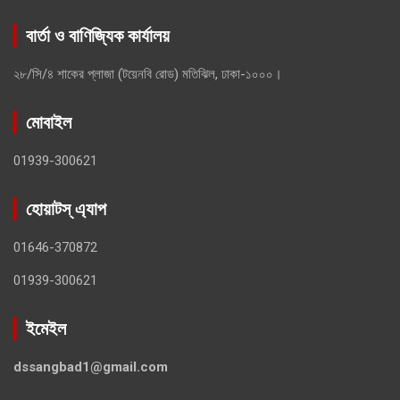
বার্তা ও বাণিজ্যিক কার্যালয়
২৮/সি/৪ শাকের প্লাজা (টয়েনবি রোড) মতিঝিল, ঢাকা-১০০০।
মোবাইল
01939-300621
হোয়াটস্ এ্যাপ
01646-370872
01939-300621
ইমেইল
dssangbad1@gmail.com