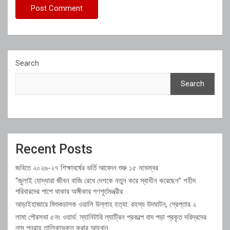
Search
Search
Recent Posts
জবিতে ২০২৬-২৭ শিক্ষাবর্ষের ভর্তি আবেদন শুরু ১৫ নভেম্বর
“জুলাই যোদ্ধারা জীবন বাজি রেখে দেশকে নতুন করে স্বাধীন করেছেন” শহীদ
পরিবারদের পাশে থাকার অঙ্গীকার গণপূর্তমন্ত্রীর
আড়াইহাজারে মিশুকচালক ওয়ালি উল্লাহ হত্যা: রহস্য উদঘাটন, গ্রেপ্তার ২
লামা পৌরসভা ৫নং ওয়ার্ড: স্যানিটারি ল্যাট্রিন প্রকল্পে বাদ পড়া প্রকৃত দরিদ্রদের
নাম পুনরায় তালিকাভুক্ত করার আহ্বান