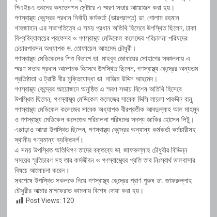
পিএইচএ ভবনের কনভেনশন সেন্টারে এ স্মরণ সভার আয়োজন করা হয়।
গণস্বাস্থ্য কেন্দ্রের প্রধান নির্বাহী কর্মকর্তা (ভারপ্রাপ্ত) ডা. গোলাম রহমান
শাহজাহান এর সভাপতিত্বে এ সময় প্রধান অতিথি হিসেবে উপস্থিত ছিলেন, ঢাকা
বিশ্ববিদ্যালয়ের প্রফেসর ও গণস্বাস্থ্য মেডিকেল কলেজের পরিচালনা পরিষদের
চেয়ারপারসন অধ্যাপক ড. তোফায়েল আহমেদ চৌধুরী।
গণস্বাস্থ্য মেডিকেলের শিশু বিভাগে ডা. মাহবুব জোবায়ের সোহাগের সঞ্চালনায় এ
স্মরণ সভার প্রধান আলোচক হিসেবে উপস্থিত ছিলেন, গণস্বাস্থ্য কেন্দ্রের অন্যতম
প্রতিষ্ঠাতা ও ট্রাষ্টি বীর মুক্তিযোদ্ধা ডা. নাজিম উদ্দিন আহমেদ।
গণস্বাস্থ্য কেন্দ্রের আয়োজনে অনুষ্ঠিত এ স্মরণ সভায় বিশেষ অতিথি হিসেবে
উপস্থিত ছিলেন, গণস্বাস্থ্য মেডিকেল কলেজের সাবেক ভিসি লায়লা পারভীন বানু,
গণস্বাস্থ্য মেডিকেল কলেজের সাবেক অধ্যাপক বীরপ্রতীক আবদুল্লাহ আল মাহমুদ
ও গণস্বাস্থ্য মেডিকেল কলেজের পরিচালনা পরিষদের সদস্য জাকির হোসেন লিটু।
এছাড়াও আরো উপস্থিত ছিলেন, গণস্বাস্থ্য কেন্দ্রের অন্যান্য কর্মকর্তা কর্মচারীসহ
স্থানীয় গণ্যমান্য ব্যক্তিবর্গ।
এ সময় উপস্থিত অতিথিগণ তাদের বক্তব্যে ডা. জাফরুল্লাহ চৌধুরীর বিভিন্ন
সময়ের স্মৃতিচারণ সহ তার কর্মজীবন ও গণস্বাস্থ্যের প্রতি তার নিঃস্বার্থ ভালবাসার
বিষয়ে আলোচনা করেন।
সবশেষে উপস্থিত সকলকে নিয়ে গণস্বাস্থ্য কেন্দ্রের প্রাণ পুরুষ ডা. জাফরুল্লাহ
চৌধুরীর আত্মার মাগফেরাত কামনায় বিশেষ দোয়া করা হয়।
Post Views:
120