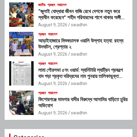
জাতীয়
প্রচ্ছদ
সারাদেশ
“জুলাই যোদ্ধারা জীবন বাজি রেখে দেশকে নতুন করে
স্বাধীন করেছেন” শহীদ পরিবারদের পাশে থাকার অঙ্গীকার
গণপূর্তমন্ত্রীর
August 9, 2026
swadhin
প্রচ্ছদ
সারাদেশ
আড়াইহাজারে মিশুকচালক ওয়ালি উল্লাহ হত্যা: রহস্য
উদঘাটন, গ্রেপ্তার ২
August 9, 2026
swadhin
প্রচ্ছদ
সারাদেশ
লামা পৌরসভা ৫নং ওয়ার্ড: স্যানিটারি ল্যাট্রিন প্রকল্পে
বাদ পড়া প্রকৃত দরিদ্রদের নাম পুনরায় তালিকাভুক্ত
করার আহ্বান
August 9, 2026
swadhin
প্রচ্ছদ
সারাদেশ
কিশোরগঞ্জে মামলার বাদীর বিরুদ্ধে আসামির বাড়িতে চুরির
অভিযোগ
August 9, 2026
swadhin