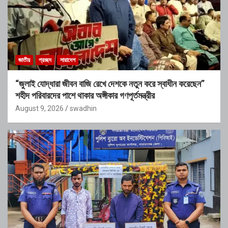
জাতীয়
প্রচ্ছদ
সারাদেশ
“জুলাই যোদ্ধারা জীবন বাজি রেখে দেশকে নতুন করে স্বাধীন করেছেন”
শহীদ পরিবারদের পাশে থাকার অঙ্গীকার গণপূর্তমন্ত্রীর
August 9, 2026
swadhin