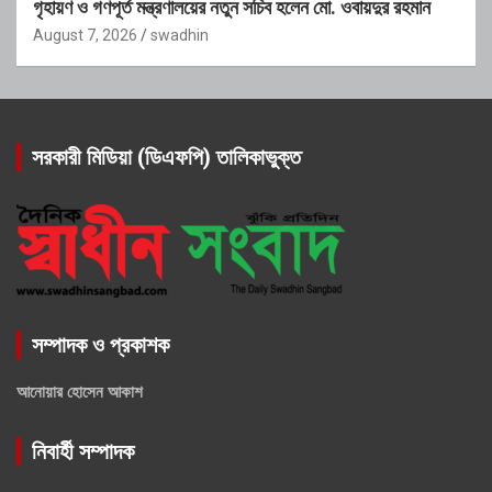
গৃহায়ণ ও গণপূর্ত মন্ত্রণালয়ের নতুন সচিব হলেন মো. ওবায়দুর রহমান
August 7, 2026
swadhin
সরকারী মিডিয়া (ডিএফপি) তালিকাভুক্ত
সম্পাদক ও প্রকাশক
আনোয়ার হোসেন আকাশ
নিবার্হী সম্পাদক