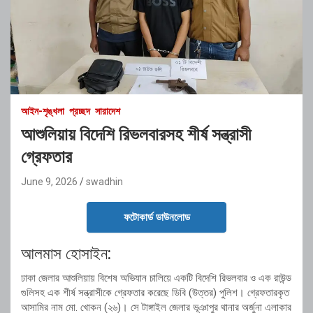
আইন-শৃঙ্খলা
প্রচ্ছদ
সারাদেশ
আশুলিয়ায় বিদেশি রিভলবারসহ শীর্ষ সন্ত্রাসী
গ্রেফতার
June 9, 2026
swadhin
ফটোকার্ড ডাউনলোড
আলমাস হোসাইন:
ঢাকা জেলার আশুলিয়ায় বিশেষ অভিযান চালিয়ে একটি বিদেশি রিভলবার ও এক রাউন্ড
গুলিসহ এক শীর্ষ সন্ত্রাসীকে গ্রেফতার করেছে ডিবি (উত্তর) পুলিশ। গ্রেফতারকৃত
আসামির নাম মো. খোকন (২৬)। সে টাঙ্গাইল জেলার ভূঞাপুর থানার অর্জুনা এলাকার