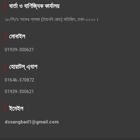
বার্তা ও বাণিজ্যিক কার্যালয়
২৮/সি/৪ শাকের প্লাজা (টয়েনবি রোড) মতিঝিল, ঢাকা-১০০০।
মোবাইল
01939-300621
হোয়াটস্ এ্যাপ
01646-370872
01939-300621
ইমেইল
dssangbad1@gmail.com