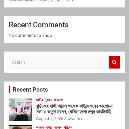
Recent Comments
No comments to show.
S
e
a
r
c
Recent Posts
h
জাতীয়
প্রচ্ছদ
সারাদেশ
বুড়িচংয়ে হাজী আব্দুল খালেক ফাউন্ডেশনের আলোচনা
সভা ও আনন্দ ভ্রমণ, ঘোষিত হলো নতুন কার্যনির্বাহী
কমিটি
August 7, 2026
swadhin
অপরাধ
জাতীয়
প্রচ্ছদ
সারাদেশ