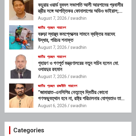
কচুয়ায় ওয়ার্ড যুবদল সভাপতি আলী আরশাদের প্রবাসীর
স্ত্রীর সঙ্গে আপত্তিকর ফোনালাপের অডিও ভাইরাল;
শাস্তির দাবি এলাকাবাসীর
August 7, 2026
swadhin
জাতীয়
প্রচ্ছদ
সারাদেশ
বরুড়া স্বাস্থ্য কমপ্লেক্সের সামনে ব্যক্তির মরদেহ
উদ্ধার, পরিচয় শনাক্ত
August 7, 2026
swadhin
জাতীয়
প্রচ্ছদ
সারাদেশ
গৃহায়ণ ও গণপূর্ত মন্ত্রণালয়ের নতুন সচিব হলেন মো.
ওবায়দুর রহমান
August 7, 2026
swadhin
জাতীয়
প্রচ্ছদ
রাজনীতি
সারাদেশ
“জামায়াত-এনসিপির নেতৃত্বে দ্বিতীয় কোনো
গণঅভ্যুত্থান হবে না, রাষ্ট্র পরিচালনার যোগ্যতাও তাদের
নেই”: রাশেদ খাঁনের
August 6, 2026
swadhin
Categories