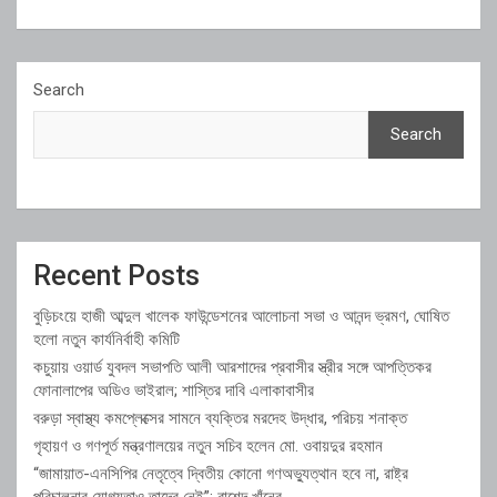
Search
Search
Recent Posts
বুড়িচংয়ে হাজী আব্দুল খালেক ফাউন্ডেশনের আলোচনা সভা ও আনন্দ ভ্রমণ, ঘোষিত
হলো নতুন কার্যনির্বাহী কমিটি
কচুয়ায় ওয়ার্ড যুবদল সভাপতি আলী আরশাদের প্রবাসীর স্ত্রীর সঙ্গে আপত্তিকর
ফোনালাপের অডিও ভাইরাল; শাস্তির দাবি এলাকাবাসীর
বরুড়া স্বাস্থ্য কমপ্লেক্সের সামনে ব্যক্তির মরদেহ উদ্ধার, পরিচয় শনাক্ত
গৃহায়ণ ও গণপূর্ত মন্ত্রণালয়ের নতুন সচিব হলেন মো. ওবায়দুর রহমান
“জামায়াত-এনসিপির নেতৃত্বে দ্বিতীয় কোনো গণঅভ্যুত্থান হবে না, রাষ্ট্র
পরিচালনার যোগ্যতাও তাদের নেই”: রাশেদ খাঁনের