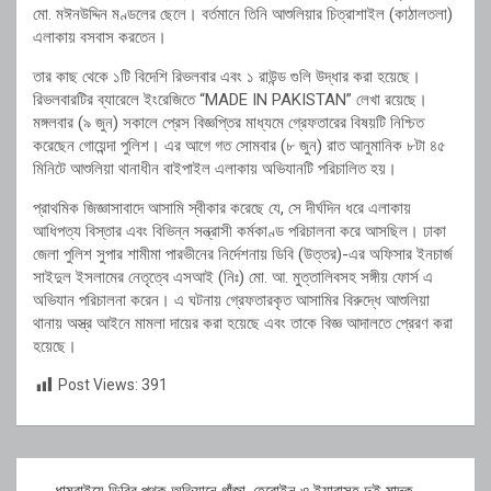
মো. মঈনউদ্দিন মণ্ডলের ছেলে। বর্তমানে তিনি আশুলিয়ার চিত্রাশাইল (কাঠালতলা)
এলাকায় বসবাস করতেন।
তার কাছ থেকে ১টি বিদেশি রিভলবার এবং ১ রাউন্ড গুলি উদ্ধার করা হয়েছে।
রিভলবারটির ব্যারেলে ইংরেজিতে “MADE IN PAKISTAN” লেখা রয়েছে।
মঙ্গলবার (৯ জুন) সকালে প্রেস বিজ্ঞপ্তির মাধ্যমে গ্রেফতারের বিষয়টি নিশ্চিত
করেছেন গোয়েন্দা পুলিশ। এর আগে গত সোমবার (৮ জুন) রাত আনুমানিক ৮টা ৪৫
মিনিটে আশুলিয়া থানাধীন বাইপাইল এলাকায় অভিযানটি পরিচালিত হয়।
প্রাথমিক জিজ্ঞাসাবাদে আসামি স্বীকার করেছে যে, সে দীর্ঘদিন ধরে এলাকায়
আধিপত্য বিস্তার এবং বিভিন্ন সন্ত্রাসী কর্মকাণ্ড পরিচালনা করে আসছিল। ঢাকা
জেলা পুলিশ সুপার শামীমা পারভীনের নির্দেশনায় ডিবি (উত্তর)-এর অফিসার ইনচার্জ
সাইদুল ইসলামের নেতৃত্বে এসআই (নিঃ) মো. আ. মুত্তালিবসহ সঙ্গীয় ফোর্স এ
অভিযান পরিচালনা করেন। এ ঘটনায় গ্রেফতারকৃত আসামির বিরুদ্ধে আশুলিয়া
থানায় অস্ত্র আইনে মামলা দায়ের করা হয়েছে এবং তাকে বিজ্ঞ আদালতে প্রেরণ করা
হয়েছে।
Post Views:
391
Post
ধামরাইয়ে ডিবির পৃথক অভিযানে গাঁজা, হেরোইন ও ইয়াবাসহ দুই মাদক