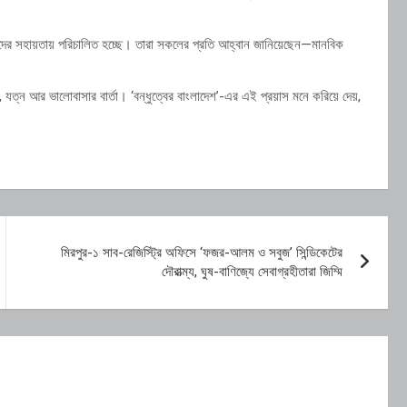
যোদ্ধাদের সহায়তায় পরিচালিত হচ্ছে। তারা সকলের প্রতি আহ্বান জানিয়েছেন—মানবিক
ন, যত্ন আর ভালোবাসার বার্তা। ‘বন্ধুত্বের বাংলাদেশ’-এর এই প্রয়াস মনে করিয়ে দেয়,
মিরপুর-১ সাব-রেজিস্ট্রি অফিসে ‘ফজর-আলম ও সবুজ’ সিন্ডিকেটের
দৌরাত্ম্য, ঘুষ-বাণিজ্যে সেবাগ্রহীতারা জিম্মি