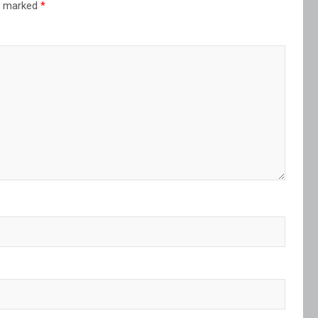
re marked
*