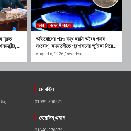
অপরাধ
প্রচ্ছদ
সারাদেশ
ে দ্রুত
অভিযোগের পরও বন্ধ হয়নি অবৈধ গ্যাস
ানমন্ত্রীর,
সংযোগ, কদমতলীতে প্রশাসনের ভূমিকা নিয়ে
 কমিটি
প্রশ্ন
August 6, 2026
swadhin
মোবাইল
ঝিল,
01939-300621
হোয়াটস্ এ্যাপ
01646-370872