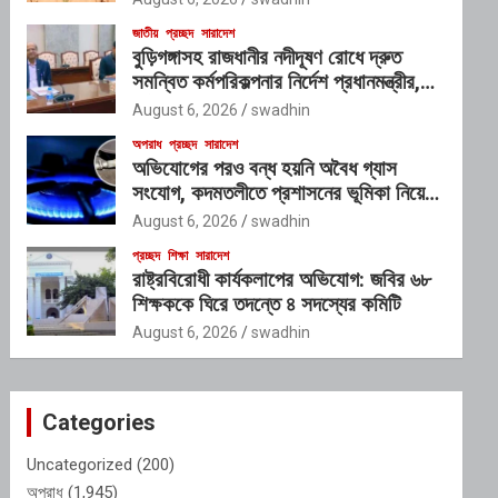
জাতীয়
প্রচ্ছদ
সারাদেশ
বুড়িগঙ্গাসহ রাজধানীর নদীদূষণ রোধে দ্রুত
সমন্বিত কর্মপরিকল্পনার নির্দেশ প্রধানমন্ত্রীর,
গঠিত হচ্ছে আন্তঃসংস্থা সমন্বয় কমিটি
August 6, 2026
swadhin
অপরাধ
প্রচ্ছদ
সারাদেশ
অভিযোগের পরও বন্ধ হয়নি অবৈধ গ্যাস
সংযোগ, কদমতলীতে প্রশাসনের ভূমিকা নিয়ে
প্রশ্ন
August 6, 2026
swadhin
প্রচ্ছদ
শিক্ষা
সারাদেশ
রাষ্ট্রবিরোধী কার্যকলাপের অভিযোগ: জবির ৬৮
শিক্ষককে ঘিরে তদন্তে ৪ সদস্যের কমিটি
August 6, 2026
swadhin
Categories
Uncategorized
(200)
অপরাধ
(1,945)