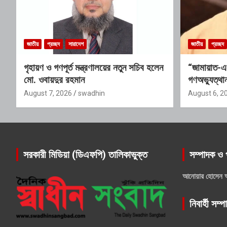
জাতীয়
প্রচ্ছদ
সারাদেশ
জাতীয়
প্রচ্ছদ
গৃহায়ণ ও গণপূর্ত মন্ত্রণালয়ের নতুন সচিব হলেন
“জামায়াত-এ
মো. ওবায়দুর রহমান
গণঅভ্যুত্থান
যোগ্যতাও তা
August 7, 2026
swadhin
August 6, 2
সরকারী মিডিয়া (ডিএফপি) তালিকাভুক্ত
সম্পাদক ও 
আনোয়ার হোসেন 
নিবার্হী সম্