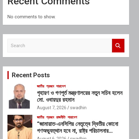
Recent Comments
No comments to show.
S
e
a
r
c
Recent Posts
h
জাতীয়
প্রচ্ছদ
সারাদেশ
গৃহায়ণ ও গণপূর্ত মন্ত্রণালয়ের নতুন সচিব হলেন
মো. ওবায়দুর রহমান
August 7, 2026
swadhin
জাতীয়
প্রচ্ছদ
রাজনীতি
সারাদেশ
“জামায়াত-এনসিপির নেতৃত্বে দ্বিতীয় কোনো
গণঅভ্যুত্থান হবে না, রাষ্ট্র পরিচালনার
যোগ্যতাও তাদের নেই”: রাশেদ খাঁনের
August 6, 2026
swadhin