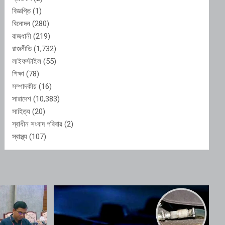
বিজ্ঞপ্তি
(1)
বিনোদন
(280)
রাজধানী
(219)
রাজনীতি
(1,732)
লাইফস্টাইল
(55)
শিক্ষা
(78)
সম্পাদকীয়
(16)
সারাদেশ
(10,383)
সাহিত্য
(20)
স্বাধীন সংবাদ পরিবার
(2)
স্বাস্থ্য
(107)