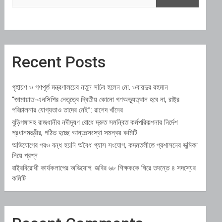
Recent Posts
গৃহায়ণ ও গণপূর্ত মন্ত্রণালয়ের নতুন সচিব হলেন মো. ওবায়দুর রহমান
“জামায়াত-এনসিপির নেতৃত্বে দ্বিতীয় কোনো গণঅভ্যুত্থান হবে না, রাষ্ট্র
পরিচালনার যোগ্যতাও তাদের নেই”: রাশেদ খাঁনের
বুড়িগঙ্গাসহ রাজধানীর নদীদূষণ রোধে দ্রুত সমন্বিত কর্মপরিকল্পনার নির্দেশ
প্রধানমন্ত্রীর, গঠিত হচ্ছে আন্তঃসংস্থা সমন্বয় কমিটি
অভিযোগের পরও বন্ধ হয়নি অবৈধ গ্যাস সংযোগ, কদমতলীতে প্রশাসনের ভূমিকা
নিয়ে প্রশ্ন
রাষ্ট্রবিরোধী কার্যকলাপের অভিযোগ: জবির ৬৮ শিক্ষককে ঘিরে তদন্তে ৪ সদস্যের
কমিটি