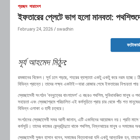
প্রচ্ছদ
সারাদেশ
ইফতারের প্লেটে ভাগ হলো মানবতা: পথশিশুদের
February 24, 2026
swadhin
ফটোকার্
সূর্য আহমেদ মিঠুন:
‎রমজানের বিকেল। সূর্য ঢলে পড়ছে, শহরের ব্যস্ততা একটু একটু করে নরম হচ্ছে। ঠি
বিভিন্ন প্রান্তে। তাদের লক্ষ্য একটাই—যারা রোজার শেষে ইফতারের নিশ্চয়তা পায় 
‎স্বেচ্ছাসেবী সংগঠন ‘বন্ধুত্বের বাংলাদেশ’ এ বছরও পথশিশু, সুবিধাবঞ্চিত মানুষ ও
সহায়তা এবং স্বেচ্ছাশ্রমে পরিচালিত এই কর্মসূচিতে প্রায় চার থেকে পাঁচ শত মান
বিভিন্ন এলাকা ও হাদী চত্বরে।
‎সংগঠনের স্বেচ্ছাসেবী সমর আলী জানান, এটি একদিনের আয়োজন নয়। প্রতি মাসে তারা
কর্মসূচি। তাদের কাজের কেন্দ্রবিন্দুতে থাকে পথশিশু, নিম্নআয়ের মানুষ ও সমাজের
‎স্বেচ্ছাসেবী সুজন হাসান বলেন, সমাজের বিত্তবানরা যদি একটু আন্তরিক হন, ত