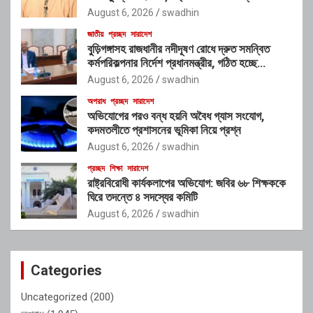
নেই”: রাশেদ খাঁনের
August 6, 2026
swadhin
জাতীয়
প্রচ্ছদ
সারাদেশ
বুড়িগঙ্গাসহ রাজধানীর নদীদূষণ রোধে দ্রুত সমন্বিত
কর্মপরিকল্পনার নির্দেশ প্রধানমন্ত্রীর, গঠিত হচ্ছে
আন্তঃসংস্থা সমন্বয় কমিটি
August 6, 2026
swadhin
অপরাধ
প্রচ্ছদ
সারাদেশ
অভিযোগের পরও বন্ধ হয়নি অবৈধ গ্যাস সংযোগ,
কদমতলীতে প্রশাসনের ভূমিকা নিয়ে প্রশ্ন
August 6, 2026
swadhin
প্রচ্ছদ
শিক্ষা
সারাদেশ
রাষ্ট্রবিরোধী কার্যকলাপের অভিযোগ: জবির ৬৮ শিক্ষককে
ঘিরে তদন্তে ৪ সদস্যের কমিটি
August 6, 2026
swadhin
Categories
Uncategorized
(200)