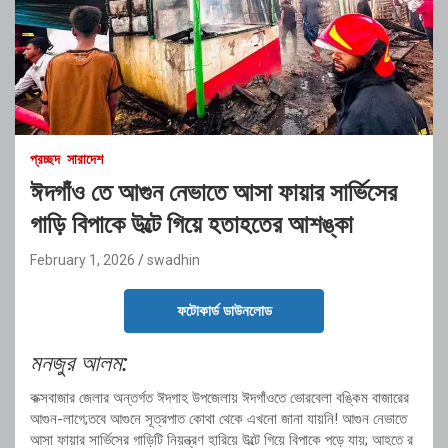
প্রচ্ছদ
সারাদেশ
ঈদগাঁও তে আগুন নেভাতে আসা ফায়ার সার্ভিসের
গাড়ি বিপাকে উল্টে গিয়ে হতাহতের আশঙ্কা
February 1, 2026
swadhin
ফটোকার্ড ডাউনলোড
মনজুর আলম:
কক্সবাজার জেলার অন্তর্গত ঈদগাহ উপজেলায় ঈদগাঁওতে ভোরবেলা বঙ্কিম বাজারের
আগুন-লাগে;তবে আগুনে সূত্রপাত কোথা থেকে এখনো জানা যায়নি! আগুন নেভাতে
আসা ফায়ার সার্ভিসের গাড়িটি নিয়ন্ত্রণ হারিয়ে উল্টে গিয়ে বিপাকে পড়ে যায়; আহতে র