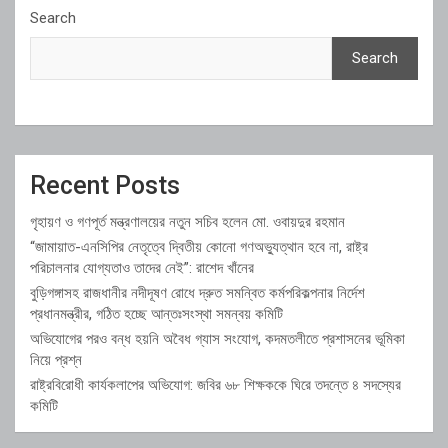
Search
Search
Recent Posts
গৃহায়ণ ও গণপূর্ত মন্ত্রণালয়ের নতুন সচিব হলেন মো. ওবায়দুর রহমান
“জামায়াত-এনসিপির নেতৃত্বে দ্বিতীয় কোনো গণঅভ্যুত্থান হবে না, রাষ্ট্র
পরিচালনার যোগ্যতাও তাদের নেই”: রাশেদ খাঁনের
বুড়িগঙ্গাসহ রাজধানীর নদীদূষণ রোধে দ্রুত সমন্বিত কর্মপরিকল্পনার নির্দেশ
প্রধানমন্ত্রীর, গঠিত হচ্ছে আন্তঃসংস্থা সমন্বয় কমিটি
অভিযোগের পরও বন্ধ হয়নি অবৈধ গ্যাস সংযোগ, কদমতলীতে প্রশাসনের ভূমিকা
নিয়ে প্রশ্ন
রাষ্ট্রবিরোধী কার্যকলাপের অভিযোগ: জবির ৬৮ শিক্ষককে ঘিরে তদন্তে ৪ সদস্যের
কমিটি