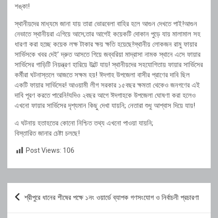
শঙ্কা!
স্থানীয়দের মাধ্যমে জানা যায় তারা ভোরবেলা বাহির হলে আগুন দেখতে পাই!আগুন
নেভাতে স্থানীয়রা এগিয়ে আসে;তার আগেই কয়েকটি দোকান পুড়ে যায় মালামাল সহ
ধারণা করা হচ্ছে কয়েক লক্ষ টাকার ক্ষয় ক্ষতি হয়েছে!স্থানীয় লোকজন রামু ফায়ার
সার্ভিসকে খবর দেই’ দ্রুত আসতে গিয়ে জব্বরিয়া মাদ্রাসা নামক স্থানে এসে ফায়ার
সার্ভিসের গাড়িটি নিয়ন্ত্রণ হারিয়ে উল্টে যায়! স্থানীয়দের সহযোগিতায় ফায়ার সার্ভিসের
কর্মীরা ঘটনাস্তলে আজতে সক্ষম হয়! ঈদগাহ উপজেলা বাসীর প্রাণের দাবি ছিল
একটি ফায়ার সার্ভিসের! আওয়ামী লীগ সরকার ১৫বছর ক্ষমতা থেকেও জনগণের এই
দাবি পূরণ করতে পারেনি!যদিও ২বছর আগে ঈদগাহকে উপজেলা ঘোষণা করা হলেও
এখনো ফায়ার সার্ভিসের দৃশ্যমান কিছু দেখা যায়নি; নেতারা শুধু আশ্বাস দিয়ে যায়!
এ ঘটনায় হতাহতের কোনো নিশ্চিত তথ্য এখনো পাওয়া যায়নি;
বিস্তারিত জানার চেষ্টা চলছে!
Post Views:
106
Post
শ্রীপুরে ধানের শীষের পক্ষে ১নং ওয়ার্ডে ব্যাপক গণসংযোগ ও নির্বাচনী প্রচারণা
navigation