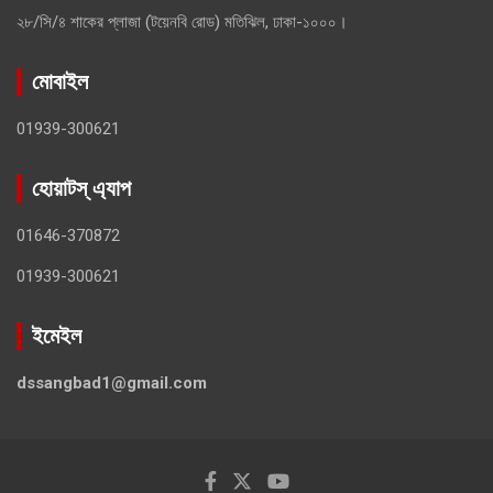
২৮/সি/৪ শাকের প্লাজা (টয়েনবি রোড) মতিঝিল, ঢাকা-১০০০।
মোবাইল
01939-300621
হোয়াটস্ এ্যাপ
01646-370872
01939-300621
ইমেইল
dssangbad1@gmail.com