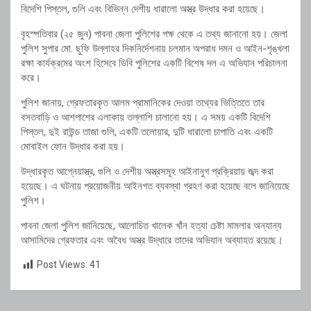
বিদেশি পিস্তল, গুলি এবং বিভিন্ন দেশীয় ধারালো অস্ত্র উদ্ধার করা হয়েছে।
বৃহস্পতিবার (২৫ জুন) পাবনা জেলা পুলিশের পক্ষ থেকে এ তথ্য জানানো হয়। জেলা
পুলিশ সুপার মো. ছুফি উল্লাহর দিকনির্দেশনায় চলমান অপরাধ দমন ও আইন-শৃঙ্খলা
রক্ষা কার্যক্রমের অংশ হিসেবে ডিবি পুলিশের একটি বিশেষ দল এ অভিযান পরিচালনা
করে।
পুলিশ জানায়, গ্রেফতারকৃত আলম প্রামানিকের দেওয়া তথ্যের ভিত্তিতে তার
বসতবাড়ি ও আশপাশের এলাকায় তল্লাশি চালানো হয়। এ সময় একটি বিদেশি
পিস্তল, দুই রাউন্ড তাজা গুলি, একটি তলোয়ার, দুটি ধারালো চাপাতি এবং একটি
মোবাইল ফোন উদ্ধার করা হয়।
উদ্ধারকৃত আগ্নেয়াস্ত্র, গুলি ও দেশীয় অস্ত্রসমূহ আইনানুগ প্রক্রিয়ায় জব্দ করা
হয়েছে। এ ঘটনায় প্রয়োজনীয় আইনগত ব্যবস্থা গ্রহণ করা হয়েছে বলে জানিয়েছে
পুলিশ।
পাবনা জেলা পুলিশ জানিয়েছে, আলোচিত খালেক খাঁন হত্যা চেষ্টা মামলার অন্যান্য
আসামিদের গ্রেফতার এবং অবৈধ অস্ত্র উদ্ধারে তাদের অভিযান অব্যাহত রয়েছে।
Post Views:
41