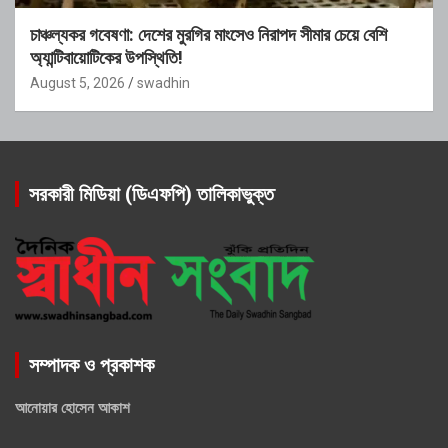
চাঞ্চল্যকর গবেষণা: দেশের মুরগির মাংসেও নিরাপদ সীমার চেয়ে বেশি
অ্যান্টিবায়োটিকের উপস্থিতি!
August 5, 2026
swadhin
সরকারী মিডিয়া (ডিএফপি) তালিকাভুক্ত
সম্পাদক ও প্রকাশক
আনোয়ার হোসেন আকাশ