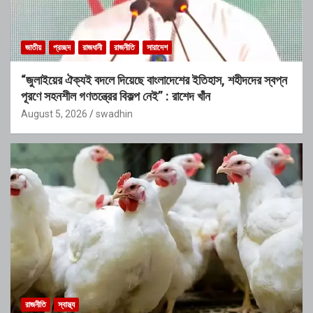
জাতীয়
প্রচ্ছদ
রাজধানী
রাজনীতি
সারাদেশ
“জুলাইয়ের ঐক্যই বদলে দিয়েছে বাংলাদেশের ইতিহাস, শহীদদের স্বপ্ন
পূরণে সহনশীল গণতন্ত্রের বিকল্প নেই” : রাশেদ খাঁন
August 5, 2026
swadhin
রাজনীতি
স্বাস্থ্য