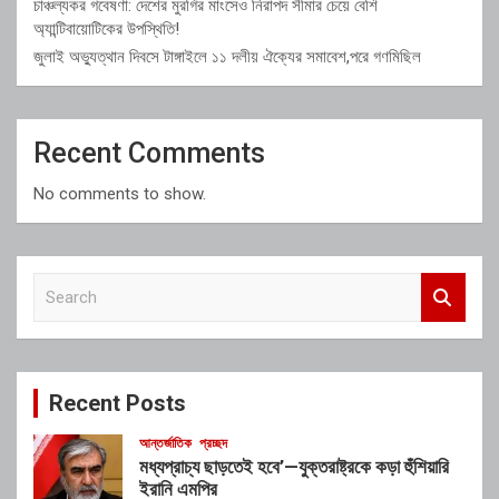
চাঞ্চল্যকর গবেষণা: দেশের মুরগির মাংসেও নিরাপদ সীমার চেয়ে বেশি
অ্যান্টিবায়োটিকের উপস্থিতি!
জুলাই অভ্যুত্থান দিবসে টাঙ্গাইলে ১১ দলীয় ঐক্যের সমাবেশ,পরে গণমিছিল
Recent Comments
No comments to show.
S
e
a
r
c
Recent Posts
h
আন্তর্জাতিক
প্রচ্ছদ
মধ্যপ্রাচ্য ছাড়তেই হবে’—যুক্তরাষ্ট্রকে কড়া হুঁশিয়ারি
ইরানি এমপির