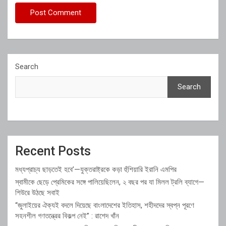
Search
Search
Recent Posts
মধ্যপ্রাচ্য ছাড়তেই হবে’—যুক্তরাষ্ট্রকে কড়া হুঁশিয়ারি ইরানি এমপির
স্বামীকে ছেড়ে প্রেমিকের সঙ্গে পালিয়েছিলেন, ২ বছর পর যা মিলল ট্রলি ব্যাগে—
শিউরে উঠছে সবাই
“জুলাইয়ের ঐক্যই বদলে দিয়েছে বাংলাদেশের ইতিহাস, শহীদদের স্বপ্ন পূরণে
সহনশীল গণতন্ত্রের বিকল্প নেই” : রাশেদ খাঁন