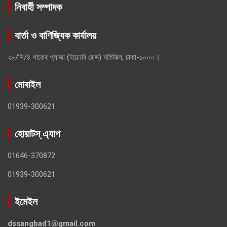
নিবার্হী সম্পাদক
বার্তা ও বাণিজ্যিক কার্যালয়
২৮/সি/৪ শাকের প্লাজা (টয়েনবি রোড) মতিঝিল, ঢাকা-১০০০।
মোবাইল
01939-300621
হোয়াটস্ এ্যাপ
01646-370872
01939-300621
ইমেইল
dssangbad1@gmail.com