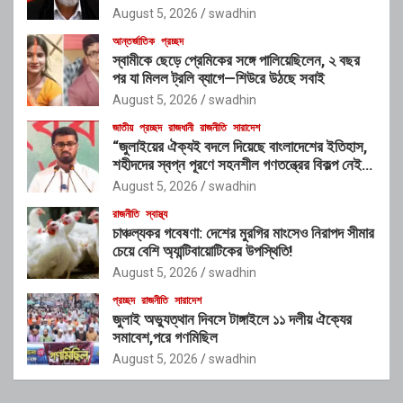
August 5, 2026
swadhin
আন্তর্জাতিক
প্রচ্ছদ
স্বামীকে ছেড়ে প্রেমিকের সঙ্গে পালিয়েছিলেন, ২ বছর
পর যা মিলল ট্রলি ব্যাগে—শিউরে উঠছে সবাই
August 5, 2026
swadhin
জাতীয়
প্রচ্ছদ
রাজধানী
রাজনীতি
সারাদেশ
“জুলাইয়ের ঐক্যই বদলে দিয়েছে বাংলাদেশের ইতিহাস,
শহীদদের স্বপ্ন পূরণে সহনশীল গণতন্ত্রের বিকল্প নেই” :
রাশেদ খাঁন
August 5, 2026
swadhin
রাজনীতি
স্বাস্থ্য
চাঞ্চল্যকর গবেষণা: দেশের মুরগির মাংসেও নিরাপদ সীমার
চেয়ে বেশি অ্যান্টিবায়োটিকের উপস্থিতি!
August 5, 2026
swadhin
প্রচ্ছদ
রাজনীতি
সারাদেশ
জুলাই অভ্যুত্থান দিবসে টাঙ্গাইলে ১১ দলীয় ঐক্যের
সমাবেশ,পরে গণমিছিল
August 5, 2026
swadhin