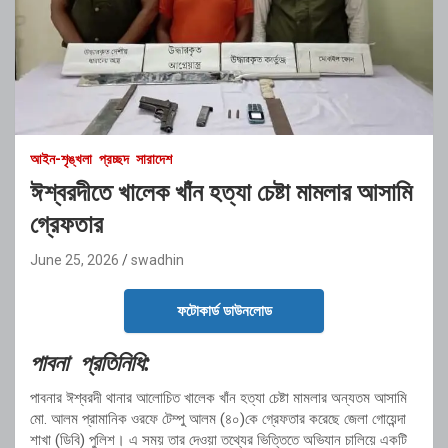
আইন-শৃঙ্খলা
প্রচ্ছদ
সারাদেশ
ঈশ্বরদীতে খালেক খাঁন হত্যা চেষ্টা মামলার আসামি
গ্রেফতার
June 25, 2026
swadhin
ফটোকার্ড ডাউনলোড
পাবনা প্রতিনিধি:
পাবনার ঈশ্বরদী থানার আলোচিত খালেক খাঁন হত্যা চেষ্টা মামলার অন্যতম আসামি
মো. আলম প্রামানিক ওরফে টেম্পু আলম (৪০)কে গ্রেফতার করেছে জেলা গোয়েন্দা
শাখা (ডিবি) পুলিশ। এ সময় তার দেওয়া তথ্যের ভিত্তিতে অভিযান চালিয়ে একটি