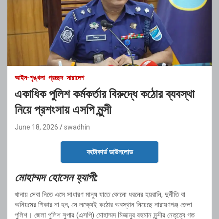
আইন-শৃঙ্খলা
প্রচ্ছদ
সারাদেশ
একাধিক পুলিশ কর্মকর্তার বিরুদ্ধে কঠোর ব্যবস্থা
নিয়ে প্রশংসায় এসপি মুন্সী
June 18, 2026
swadhin
ফটোকার্ড ডাউনলোড
মোহাম্মদ হোসেন হ্যাপী:
থানায় সেবা নিতে এসে সাধারণ মানুষ যাতে কোনো ধরনের হয়রানি, দুর্নীতি বা
অনিয়মের শিকার না হন, সে লক্ষ্যেই কঠোর অবস্থান নিয়েছে নারায়ণগঞ্জ জেলা
পুলিশ। জেলা পুলিশ সুপার (এসপি) মোহাম্মদ মিজানুর রহমান মুন্সীর নেতৃত্বে গত