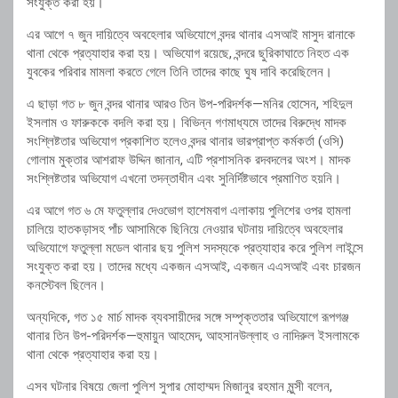
সংযুক্ত করা হয়।
এর আগে ৭ জুন দায়িত্বে অবহেলার অভিযোগে বন্দর থানার এসআই মাসুদ রানাকে
থানা থেকে প্রত্যাহার করা হয়। অভিযোগ রয়েছে, বন্দরে ছুরিকাঘাতে নিহত এক
যুবকের পরিবার মামলা করতে গেলে তিনি তাদের কাছে ঘুষ দাবি করেছিলেন।
এ ছাড়া গত ৮ জুন বন্দর থানার আরও তিন উপ-পরিদর্শক—মনির হোসেন, শহিদুল
ইসলাম ও ফারুককে বদলি করা হয়। বিভিন্ন গণমাধ্যমে তাদের বিরুদ্ধে মাদক
সংশ্লিষ্টতার অভিযোগ প্রকাশিত হলেও বন্দর থানার ভারপ্রাপ্ত কর্মকর্তা (ওসি)
গোলাম মুক্তার আশরাফ উদ্দিন জানান, এটি প্রশাসনিক রদবদলের অংশ। মাদক
সংশ্লিষ্টতার অভিযোগ এখনো তদন্তাধীন এবং সুনির্দিষ্টভাবে প্রমাণিত হয়নি।
এর আগে গত ৬ মে ফতুল্লার দেওভোগ হাশেমবাগ এলাকায় পুলিশের ওপর হামলা
চালিয়ে হাতকড়াসহ পাঁচ আসামিকে ছিনিয়ে নেওয়ার ঘটনায় দায়িত্বে অবহেলার
অভিযোগে ফতুল্লা মডেল থানার ছয় পুলিশ সদস্যকে প্রত্যাহার করে পুলিশ লাইন্সে
সংযুক্ত করা হয়। তাদের মধ্যে একজন এসআই, একজন এএসআই এবং চারজন
কনস্টেবল ছিলেন।
অন্যদিকে, গত ১৫ মার্চ মাদক ব্যবসায়ীদের সঙ্গে সম্পৃক্ততার অভিযোগে রূপগঞ্জ
থানার তিন উপ-পরিদর্শক—হুমায়ুন আহমেদ, আহসানউল্লাহ ও নাদিরুল ইসলামকে
থানা থেকে প্রত্যাহার করা হয়।
এসব ঘটনার বিষয়ে জেলা পুলিশ সুপার মোহাম্মদ মিজানুর রহমান মুন্সী বলেন,