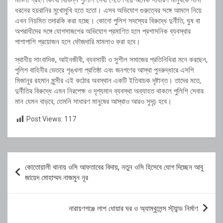
মামলা গ্রহণ কিংবা বিভিন্ন পুলিশি সেবা পেতে গিয়ে অনেক সাধারণ মানুষকে নানা
ধরনের হয়রানির মুখোমুখি হতে হতো। এসব অভিযোগ গুরুত্বের সঙ্গে আমলে নিয়ে
এখন নিয়মিত তদারকি করা হচ্ছে। কোনো পুলিশ সদস্যের বিরুদ্ধে দুর্নীতি, ঘুষ বা
অপরাধীদের সঙ্গে যোগসাজশের অভিযোগ প্রমাণিত হলে প্রশাসনিক ব্যবস্থার
পাশাপাশি প্রয়োজন হলে ফৌজদারি মামলাও করা হবে।
স্থানীয় সাংবাদিক, আইনজীবী, ব্যবসায়ী ও সুশীল সমাজের প্রতিনিধিরা মনে করছেন,
পুলিশ বাহিনীর ভেতরে শৃঙ্খলা প্রতিষ্ঠা এবং জনগণের আস্থা পুনরুদ্ধারে এসপি
মিজানুর রহমান মুন্সীর এই কঠোর অবস্থান একটি ইতিবাচক দৃষ্টান্ত। তাদের মতে,
দুর্নীতির বিরুদ্ধে এমন নিরপেক্ষ ও দৃশ্যমান ব্যবস্থা অব্যাহত থাকলে পুলিশি সেবার
মান যেমন বাড়বে, তেমনি সাধারণ মানুষের আস্থাও আরও সুদৃঢ় হবে।
Post Views:
117
Post
কোতোয়ালী থানায় ওসি আফতাবের বিদায়, নতুন ওসি হিসেবে যোগ দিচ্ছেন আবু
navigation
জায়েদ মোহাম্মদ নাজমুন নূর
নারায়ণগঞ্জে লাশ ধোয়ার ঘর ও অ্যাম্বুলেন্স স্ট্যান্ড নির্মাণ