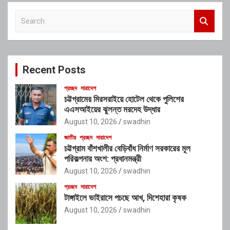
S
e
a
r
c
Recent Posts
h
প্রচ্ছদ
সারাদেশ
চট্টগ্রামের মিরসরাইয়ে হোটেল থেকে পুলিশের
এএসআইয়ের ঝুলন্ত মরদেহ উদ্ধার
August 10, 2026
swadhin
জাতীয়
প্রচ্ছদ
সারাদেশ
চট্টগ্রাম বাঁশখালীর বেড়িবাঁধ নির্মাণ সরকারের মূল
পরিকল্পনার অংশ: প্রধানমন্ত্রী
August 10, 2026
swadhin
প্রচ্ছদ
সারাদেশ
টাঙ্গাইলে ভাইরাসে পচছে আখ, দিশেহারা কৃষক
August 10, 2026
swadhin