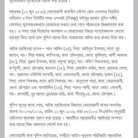
সন্দেহভাজন ব্যক্তিকে আটক করা হয়েছে।
শুক্রবার (১২ জুন ২০২৬) কোতোয়ালী থানাধীন স্টেশন রোড এলাকায় নিয়মিত
অভিযান ও টহল ডিউটির সময় এসআই (নিরস্ত্র) নাইমুর রহমান তুহিন সঙ্গীয়
ফোর্সসহ সন্দেহজনকভাবে ঘোরাফেরা করতে দেখা গেলে পাঁচজনকে জিজ্ঞাসাবাদ করা
হয়। এ সময় তারা নিজেদের অবস্থান ও ঘোরাফেরার বিষয়ে সন্তোষজনক কোনো
ব্যাখ্যা দিতে ব্যর্থ হলে পুলিশ তাদের বিনা পরোয়ানায় আটক করে থানায় নিয়ে যায়।
আটক ব্যক্তিরা হলেন— আল আমিন (২৪), পিতা: আমিনুল ইসলাম, মাতা: নুর
জাহান, সাং- মিয়া বাজার, কাশিনগর, থানা: চৌদ্দগ্রাম, জেলা: কুমিল্লা; আলী আকবর
(৪৮), পিতা: নুরুল ইসলাম, মাতা: মসুম্মা খাতুন, সাং- দক্ষিণ শিকলবাহা, থানা:
কর্ণফুলী, জেলা: চট্টগ্রাম; জয়নাল (১৮), পিতা: রেজাউল করিম, মাতা: রোকেয়া বেগম,
সাং- ব্রয়লার এভিনিউ কলোনী, থানা: কোতোয়ালী, জেলা: চট্টগ্রাম; দুলাল (৫৫),
পিতা: বোলা শিকদার, মাতা: রুবি শিকদার, সাং- কানুনগো পাড়া, থানা: বোয়ালখালী,
জেলা: চট্টগ্রাম এবং সালাউদ্দিন (২৩), পিতা: শরবত আলী, মাতা: মোছা. গোলাপী,
সাং- বাশবাড়ী, নুর আলম ভেন্ডারের বাড়ি, থানা: সীতাকুণ্ড, জেলা: চট্টগ্রাম।
পুলিশ সূত্রে জানা গেছে, আটক ব্যক্তিদের বিরুদ্ধে কোতোয়ালী থানার অধর্তব্য
মামলা নং-১৭৬/২০২৬, তারিখ ১২ জুন ২০২৬, ধারা ৮৮/১০৩ সিএমপিও অনুযায়ী
আইনগত ব্যবস্থা গ্রহণ করা হয়েছে। পরবর্তীতে প্রয়োজনীয় প্রক্রিয়া সম্পন্ন
করে তাদের বিজ্ঞ আদালতে সোপর্দ করা হয়।
কোতোয়ালী থানা পুলিশ জানিয়েছে, নগরীতে আইন-শৃঙ্খলা পরিস্থিতি স্বাভাবিক