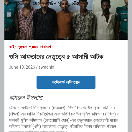
আইন-শৃঙ্খলা
প্রচ্ছদ
সারাদেশ
ওসি আফতাবের নেতৃত্বে ৫ আসামী আটক
June 13, 2026
swadhin
ফটোকার্ড ডাউনলোড
কামরুল ইসলাম:
চট্টগ্রাম মেট্রোপলিটন পুলিশের (সিএমপি) দক্ষিণ বিভাগের উপ-পুলিশ কমিশনার
(দক্ষিণ)-এর সার্বিক দিকনির্দেশনা এবং অতিরিক্ত উপ-পুলিশ কমিশনার (দক্ষিণ) ও
সহকারী পুলিশ কমিশনার (কোতোয়ালী জোন)-এর তত্ত্বাবধানে কোতোয়ালী থানার
অফিসার ইনচার্জ (ওসি) আফতাবের নেতৃত্বে পরিচালিত বিশেষ অভিযানে পাঁচজন