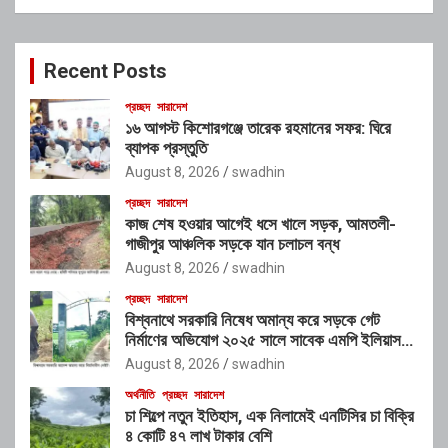
a
r
c
Recent Posts
h
প্রচ্ছদ
সারাদেশ
১৬ আগস্ট কিশোরগঞ্জে তারেক রহমানের সফর: ঘিরে
ব্যাপক প্রস্তুতি
August 8, 2026
swadhin
প্রচ্ছদ
সারাদেশ
কাজ শেষ হওয়ার আগেই ধসে খালে সড়ক, আমতলী-
গাজীপুর আঞ্চলিক সড়কে যান চলাচল বন্ধ
August 8, 2026
swadhin
প্রচ্ছদ
সারাদেশ
বিশ্বনাথে সরকারি নিষেধ অমান্য করে সড়কে গেট
নির্মাণের অভিযোগ ২০২৫ সালে সাবেক এমপি ইলিয়াস
আলীর নামে নামফলক স্থাপনের অভিযোগ
August 8, 2026
swadhin
অর্থনীতি
প্রচ্ছদ
সারাদেশ
চা শিল্পে নতুন ইতিহাস, এক নিলামেই এনটিসির চা বিক্রি
৪ কোটি ৪৭ লাখ টাকার বেশি