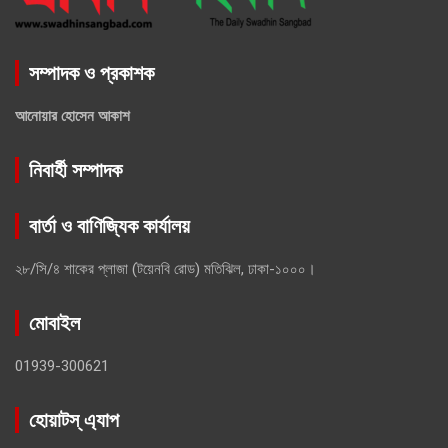
সম্পাদক ও প্রকাশক
আনোয়ার হোসেন আকাশ
নিবার্হী সম্পাদক
বার্তা ও বাণিজ্যিক কার্যালয়
২৮/সি/৪ শাকের প্লাজা (টয়েনবি রোড) মতিঝিল, ঢাকা-১০০০।
মোবাইল
01939-300621
হোয়াটস্ এ্যাপ