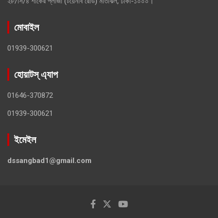
২৮/সি/৪ শাকের প্লাজা (টয়েনবি রোড) মতিঝিল, ঢাকা-১০০০।
মোবাইল
01939-300621
হোয়াটস্ এ্যাপ
01646-370872
01939-300621
ইমেইল
dssangbad1@gmail.com