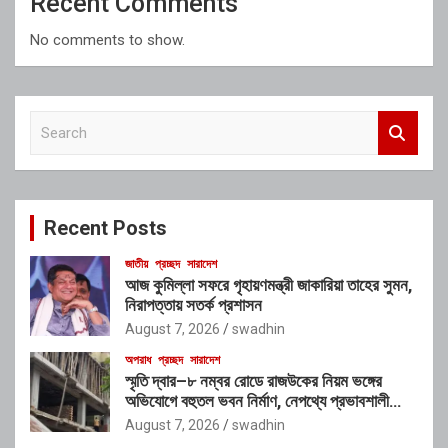
Recent Comments
No comments to show.
S
e
a
r
c
Recent Posts
h
জাতীয়
প্রচ্ছদ
সারাদেশ
আজ কুমিল্লা সফরে গৃহায়ণমন্ত্রী জাকারিয়া তাহের সুমন,
নিরাপত্তায় সতর্ক প্রশাসন
August 7, 2026
swadhin
অপরাধ
প্রচ্ছদ
সারাদেশ
স্মৃতি দ্বার–৮ নম্বর রোডে রাজউকের নিয়ম ভঙ্গের
অভিযোগে বহুতল ভবন নির্মাণ, নেপথ্যে প্রভাবশালী
চক্রের যোগসাজশের প্রশ্ন
August 7, 2026
swadhin