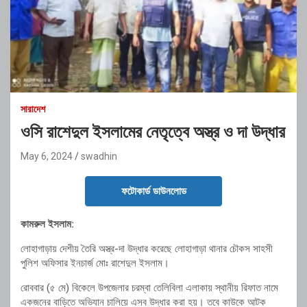
সারাদেশ
ওসি রাশেদুল ইসলামের নেতৃত্বে অস্ত্র ও দা উদ্ধার
May 6, 2024
swadhin
ফটোকার্ড ডাউনলোড
কামরুল ইসলাম:
লোহাগাড়ায় দেশীয় তৈরি অস্ত্র-দা উদ্ধার করেছে লোহাগাড়া থানার চৌকস সাহসী
পুলিশ অফিসার ইনচার্জ মোঃ রাশেদুল ইসলাম।
রোববার (৫ মে) বিকেলে উপজেলার চরম্বা তেলিবিলা এলাকায় স্থানীয় রিফাত নামে
একজনের বাড়িতে অভিযান চালিয়ে এসব উদ্ধার করা হয়। তবে কাউকে আটক