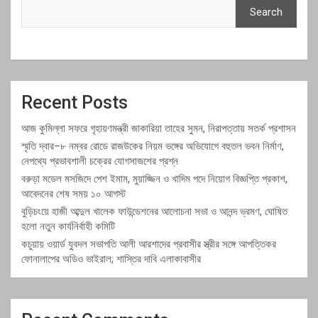
Search
Recent Posts
আজ কুমিল্লা সফরে গৃহায়ণমন্ত্রী জাকারিয়া তাহের সুমন, নিরাপত্তায় সতর্ক প্রশাসন
স্মৃতি দ্বার–৮ নম্বর রোডে রাজউকের নিয়ম ভঙ্গের অভিযোগে বহুতল ভবন নির্মাণ,
নেপথ্যে প্রভাবশালী চক্রের যোগসাজশের প্রশ্ন
বরুড়া মডেল মসজিদে পেশ ইমাম, মুয়াজ্জিন ও খাদিম পদে নিয়োগ বিজ্ঞপ্তি প্রকাশ,
আবেদনের শেষ সময় ১০ আগস্ট
বুড়িচংয়ে হাজী আব্দুল খালেক ফাউন্ডেশনের আলোচনা সভা ও আনন্দ ভ্রমণ, ঘোষিত
হলো নতুন কার্যনির্বাহী কমিটি
কচুয়ায় ওয়ার্ড যুবদল সভাপতি আলী আরশাদের প্রবাসীর স্ত্রীর সঙ্গে আপত্তিকর
ফোনালাপের অডিও ভাইরাল; শাস্তির দাবি এলাকাবাসীর