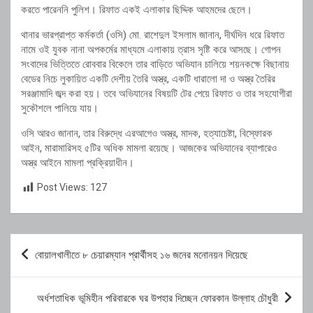
করতে পারেননি পুলিশ। রিফাত একই এলাকার ছিদ্দিক আহমদের ছেলে।
থানার ভারপ্রাপ্ত কর্মকর্তা (ওসি) মো. রাশেদুল ইসলাম জানান, দীর্ঘদিন ধরে রিফাত
নামে ওই যুবক নানা অপকর্মের মাধ্যমে এলাকায় ত্রাস সৃষ্টি করে আসছে। গোপন
সংবাদের ভিত্তিতে রোববার বিকেলে তার বাড়িতে অভিযান চালিয়ে শয়নকক্ষে বিছানায়
বেডের নিচে লুকায়িত একটি দেশীয় তৈরি অস্ত্র, একটি ধারালো দা ও অস্ত্র তৈরির
সরঞ্জামাদি জব্দ করা হয়। তবে অভিযানের বিষয়টি টের পেয়ে রিফাত ও তার সহযোগীরা
সুকৌশলে পালিয়ে যায়।
ওসি আরও জানান, তার বিরুদ্ধে এরআগেও অস্ত্র, মাদক, হত্যাচেষ্টা, বিস্ফোরক
আইন, মারামারিসহ ৫টির অধিক মামলা রয়েছে। আজকের অভিযানের ব্যাপারেও
অস্ত্র আইনে মামলা প্রক্রিয়াধীন।
Post Views:
127
Post
বোয়ালখালীতে ৮ চেয়ারম্যান প্রার্থীসহ ১৬ জনের মনোনয়ন দিয়েছে
navigation
অর্ধশতাধিক ভূমিহীন পরিবারকে ঘর উপহার দিচ্ছেন ফোরকান উল্লাহ চৌধুরী