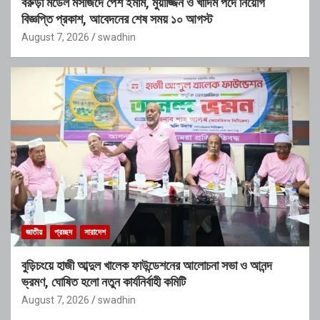
বরুড়া মডেল মসজিদে পেশ ইমাম, মুয়াজ্জিন ও খাদিম পদে নিয়োগ
বিজ্ঞপ্তি প্রকাশ, আবেদনের শেষ সময় ১০ আগস্ট
August 7, 2026
swadhin
জাতীয়
প্রচ্ছদ
সারাদেশ
বুড়িচংয়ে হাজী আব্দুল খালেক ফাউন্ডেশনের আলোচনা সভা ও আনন্দ
ভ্রমণ, ঘোষিত হলো নতুন কার্যনির্বাহী কমিটি
August 7, 2026
swadhin