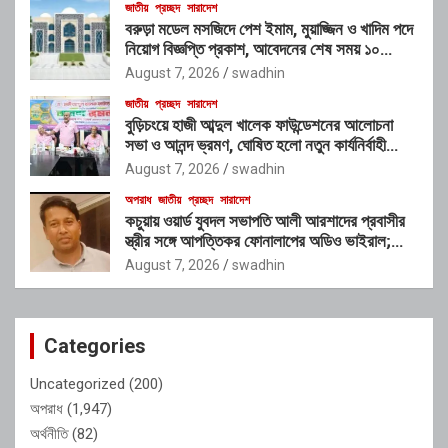
জাতীয়
প্রচ্ছদ
সারাদেশ
বরুড়া মডেল মসজিদে পেশ ইমাম, মুয়াজ্জিন ও খাদিম পদে
নিয়োগ বিজ্ঞপ্তি প্রকাশ, আবেদনের শেষ সময় ১০
আগস্ট
August 7, 2026
swadhin
জাতীয়
প্রচ্ছদ
সারাদেশ
বুড়িচংয়ে হাজী আব্দুল খালেক ফাউন্ডেশনের আলোচনা
সভা ও আনন্দ ভ্রমণ, ঘোষিত হলো নতুন কার্যনির্বাহী
কমিটি
August 7, 2026
swadhin
অপরাধ
জাতীয়
প্রচ্ছদ
সারাদেশ
কচুয়ায় ওয়ার্ড যুবদল সভাপতি আলী আরশাদের প্রবাসীর
স্ত্রীর সঙ্গে আপত্তিকর ফোনালাপের অডিও ভাইরাল;
শাস্তির দাবি এলাকাবাসীর
August 7, 2026
swadhin
Categories
Uncategorized
(200)
অপরাধ
(1,947)
অর্থনীতি
(82)