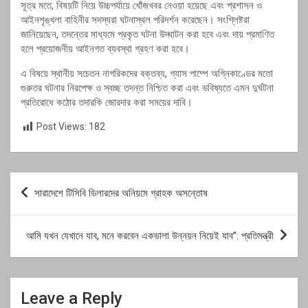
সূত্র মতে, বিষয়টি নিয়ে উচ্চপর্যায়ে খোঁজখবর নেওয়া হয়েছে এবং প্রশাসন ও
আইনশৃঙ্খলা বাহিনীর সদস্যরা ঘটনাস্থল পরিদর্শন করেছেন। সংশ্লিষ্টরা
জানিয়েছেন, তদন্তের মাধ্যমে প্রকৃত ঘটনা উদ্ঘাটন করা হবে এবং দায় প্রমাণিত
হলে প্রয়োজনীয় আইনগত ব্যবস্থা গ্রহণ করা হবে।
এ বিষয়ে স্থানীয় সচেতন নাগরিকদের বক্তব্য, গ্যাস পাম্পে অগ্নিকাণ্ডের মতো
গুরুতর ঘটনার নিরপেক্ষ ও স্বচ্ছ তদন্ত নিশ্চিত করা এবং ভবিষ্যতে এমন দুর্ঘটনা
প্রতিরোধে কঠোর তদারকি জোরদার করা সময়ের দাবি।
Post Views:
182
Post
সারাদেশে টিসিবি ডিলারদের অনিয়মে গ্রাহক অসন্তোষ
navigation
আমি যখন যেখানে যাব, মনে করবেন একডালা উন্নয়ন নিয়েই যাব”: প্রতিমন্ত্রী
Leave a Reply