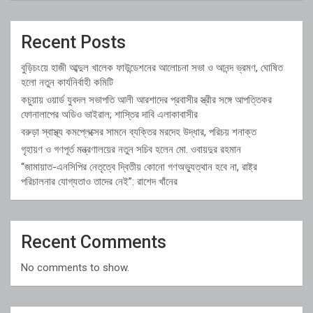
Recent Posts
বুড়িচংয়ে হাজী আব্দুল খালেক ফাউন্ডেশনের আলোচনা সভা ও আনন্দ ভ্রমণ, ঘোষিত
হলো নতুন কার্যনির্বাহী কমিটি
কচুয়ায় ওয়ার্ড যুবদল সভাপতি আলী আরশাদের প্রবাসীর স্ত্রীর সঙ্গে আপত্তিকর
ফোনালাপের অডিও ভাইরাল; শাস্তির দাবি এলাকাবাসীর
বরুড়া স্বাস্থ্য কমপ্লেক্সের সামনে ব্যক্তির মরদেহ উদ্ধার, পরিচয় শনাক্ত
গৃহায়ণ ও গণপূর্ত মন্ত্রণালয়ের নতুন সচিব হলেন মো. ওবায়দুর রহমান
“জামায়াত-এনসিপির নেতৃত্বে দ্বিতীয় কোনো গণঅভ্যুত্থান হবে না, রাষ্ট্র
পরিচালনার যোগ্যতাও তাদের নেই”: রাশেদ খাঁনের
Recent Comments
No comments to show.