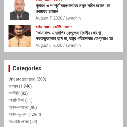
গৃহায়ণ ও গণপূর্ত মন্ত্রণালয়ের নতুন সচিব হলেন মো.
ওবায়দুর রহমান
August 7, 2026
swadhin
জাতীয়
প্রচ্ছদ
রাজনীতি
সারাদেশ
“জামায়াত-এনসিপির নেতৃত্বে দ্বিতীয় কোনো
গণঅভ্যুত্থান হবে না, রাষ্ট্র পরিচালনার যোগ্যতাও তাদের
নেই”: রাশেদ খাঁনের
August 6, 2026
swadhin
Categories
Uncategorized
(200)
অপরাধ
(1,946)
অর্থনীতি
(82)
আইটি বিশ্ব
(11)
আইন-আদালত
(90)
আইন-শৃঙ্খলা
(1,264)
আওয়ামী দোসর
(54)