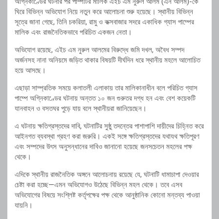
অগ্নিকাণ্ডের ঘটনার পর পাম্পটির মালিক এইচ এম নুরুল আলম (এন আলম)-কে
ঘিরে বিভিন্ন অভিযোগ নিয়ে নতুন করে আলোচনা শুরু হয়েছে। স্থানীয় বিভিন্ন
সূত্রে জানা গেছে, তিনি চকরিয়া, রামু ও কক্সবাজার সদরে একাধিক গ্যাস পাম্পের
মালিক এবং রাজনৈতিকভাবে পরিচিত একজন নেতা।
অভিযোগ রয়েছে, এইচ এম নুরুল আলমের বিরুদ্ধে জমি দখল, অবৈধ সম্পদ
অর্জনসহ নানা অনিয়মে জড়িত থাকার বিষয়টি দীর্ঘদিন ধরে স্থানীয় মহলে আলোচিত
হয়ে আসছে।
এছাড়া সাম্প্রতিক সময়ে কলাতলী এলাকায় তার মালিকানাধীন বলে পরিচিত গ্যাস
পাম্পে অগ্নিকাণ্ডের ঘটনায় অন্তত ১০ জন গুরুতর দগ্ধ হন এবং বেশ কয়েকটি
যানবাহন ও বসতঘর পুড়ে যায় বলে স্থানীয়রা জানিয়েছেন।
এ ঘটনায় ক্ষতিগ্রস্তদের দাবি, ঘটনাটির সুষ্ঠু তদন্তের পাশাপাশি দায়ীদের চিহ্নিত করে
আইনগত ব্যবস্থা গ্রহণ করা জরুরি। একই সঙ্গে ক্ষতিগ্রস্তদের যথাযথ ক্ষতিপূরণ
এবং সম্পদের উৎস অনুসন্ধানের দাবিও জানানো হয়েছে জনসচেতন মহলের পক্ষ
থেকে।
এদিকে স্থানীয় রাজনৈতিক অঙ্গনে আলোচনায় রয়েছে যে, ঘটনাটি ধামাচাপা দেওয়ার
চেষ্টা করা হচ্ছে—এমন অভিযোগও উঠেছে বিভিন্ন মহল থেকে। তবে এসব
অভিযোগের বিষয়ে সংশ্লিষ্ট কর্তৃপক্ষের পক্ষ থেকে আনুষ্ঠানিক কোনো মন্তব্য পাওয়া
যায়নি।