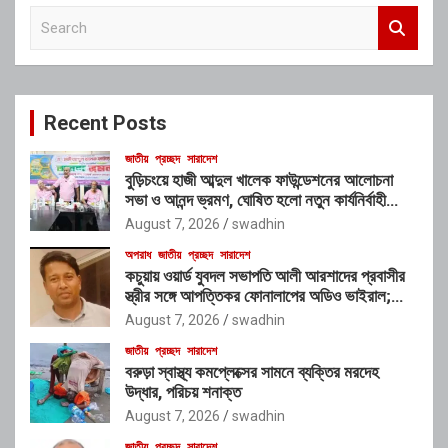
S
e
a
r
c
Recent Posts
h
জাতীয়
প্রচ্ছদ
সারাদেশ
বুড়িচংয়ে হাজী আব্দুল খালেক ফাউন্ডেশনের আলোচনা
সভা ও আনন্দ ভ্রমণ, ঘোষিত হলো নতুন কার্যনির্বাহী
কমিটি
August 7, 2026
swadhin
অপরাধ
জাতীয়
প্রচ্ছদ
সারাদেশ
কচুয়ায় ওয়ার্ড যুবদল সভাপতি আলী আরশাদের প্রবাসীর
স্ত্রীর সঙ্গে আপত্তিকর ফোনালাপের অডিও ভাইরাল;
শাস্তির দাবি এলাকাবাসীর
August 7, 2026
swadhin
জাতীয়
প্রচ্ছদ
সারাদেশ
বরুড়া স্বাস্থ্য কমপ্লেক্সের সামনে ব্যক্তির মরদেহ
উদ্ধার, পরিচয় শনাক্ত
August 7, 2026
swadhin
জাতীয়
প্রচ্ছদ
সারাদেশ