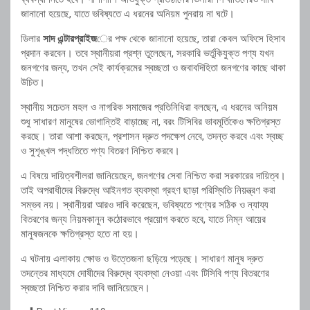
জানানো হয়েছে, যাতে ভবিষ্যতে এ ধরনের অনিয়ম পুনরায় না ঘটে।
ডিলার
সাদ এন্টারপ্রাইজ
ের পক্ষ থেকে জানানো হয়েছে, তারা কেবল অফিসে হিসাব
প্রদান করবেন। তবে স্থানীয়রা প্রশ্ন তুলেছেন, সরকারি ভর্তুকিযুক্ত পণ্য যখন
জনগণের জন্য, তখন সেই কার্যক্রমের স্বচ্ছতা ও জবাবদিহিতা জনগণের কাছে থাকা
উচিত।
স্থানীয় সচেতন মহল ও নাগরিক সমাজের প্রতিনিধিরা বলছেন, এ ধরনের অনিয়ম
শুধু সাধারণ মানুষের ভোগান্তিই বাড়াচ্ছে না, বরং টিসিবির ভাবমূর্তিকেও ক্ষতিগ্রস্ত
করছে। তারা আশা করছেন, প্রশাসন দ্রুত পদক্ষেপ নেবে, তদন্ত করবে এবং স্বচ্ছ
ও সুশৃঙ্খল পদ্ধতিতে পণ্য বিতরণ নিশ্চিত করবে।
এ বিষয়ে দায়িত্বশীলরা জানিয়েছেন, জনগণের সেবা নিশ্চিত করা সরকারের দায়িত্ব।
তাই অপরাধীদের বিরুদ্ধে আইনগত ব্যবস্থা গ্রহণ ছাড়া পরিস্থিতি নিয়ন্ত্রণ করা
সম্ভব নয়। স্থানীয়রা আরও দাবি করেছেন, ভবিষ্যতে পণ্যের সঠিক ও ন্যায্য
বিতরণের জন্য নিয়মকানুন কঠোরভাবে প্রয়োগ করতে হবে, যাতে নিম্ন আয়ের
মানুষজনকে ক্ষতিগ্রস্ত হতে না হয়।
এ ঘটনায় এলাকায় ক্ষোভ ও উত্তেজনা ছড়িয়ে পড়েছে। সাধারণ মানুষ দ্রুত
তদন্তের মাধ্যমে দোষীদের বিরুদ্ধে ব্যবস্থা নেওয়া এবং টিসিবি পণ্য বিতরণের
স্বচ্ছতা নিশ্চিত করার দাবি জানিয়েছেন।