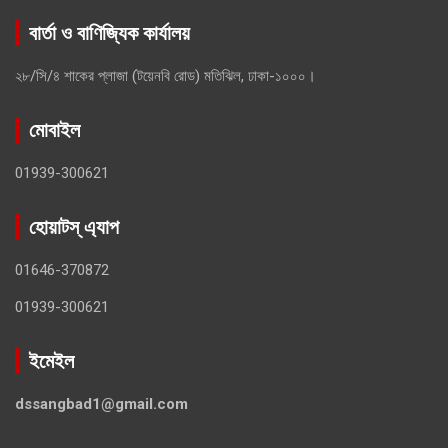
বার্তা ও বাণিজ্যিক কার্যালয়
২৮/সি/৪ শাকের প্লাজা (টয়েনবি রোড) মতিঝিল, ঢাকা-১০০০।
মোবাইল
01939-300621
হোয়াটস্ এ্যাপ
01646-370872
01939-300621
ইমেইল
dssangbad1@gmail.com