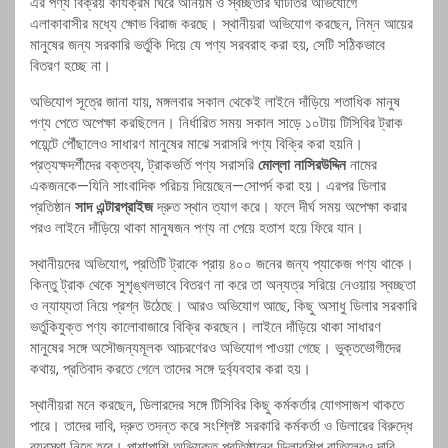
এর পণ্য বিক্রয় কার্যক্রম ঘিরে অনিয়ম ও স্বচ্ছতার ঘাটতির অভিযোগে
এলাকাবাসীর মধ্যে ক্ষোভ বিরাজ করছে। স্থানীয়রা অভিযোগ করছেন, নিম্ন আয়ের
মানুষের জন্য সরকারি ভর্তুকি দিয়ে যে পণ্য সরবরাহ করা হয়, সেটি সঠিকভাবে
বিতরণ হচ্ছে না।
অভিযোগ সূত্রে জানা যায়, মঙ্গলবার সকাল থেকেই লাইনে দাঁড়িয়ে শতাধিক মানুষ
পণ্য পেতে অপেক্ষা করছিলেন। নির্ধারিত সময় সকাল সাড়ে ১০টায় টিসিবির ট্রাক
পয়েন্টে পৌঁছালেও সাধারণ মানুষের মাঝে সরাসরি পণ্য বিক্রি করা হয়নি।
প্রত্যক্ষদর্শীদের বক্তব্য, ট্রাকভর্তি পণ্য সরাসরি
মোল্লা নাসিরউদ্দিন
নামের
একজনকে—যিনি সাংবাদিক পরিচয় দিয়েছেন—সোপর্দ করা হয়। এরপর ডিলার
প্রতিষ্ঠান
সাদ এন্টারপ্রাইজ
দ্রুত স্থান ত্যাগ করে। ফলে দীর্ঘ সময় অপেক্ষা করার
পরও লাইনে দাঁড়িয়ে থাকা মানুষজন পণ্য না পেয়ে হতাশ হয়ে ফিরে যান।
স্থানীয়দের অভিযোগ, প্রতিটি ট্রাকে প্রায় ৪০০ জনের জন্য প্যাকেজ পণ্য থাকে।
কিন্তু ট্রাক থেকে সুশৃঙ্খলভাবে বিতরণ না করে তা অন্যত্র সরিয়ে নেওয়ায় স্বচ্ছতা
ও ন্যায্যতা নিয়ে প্রশ্ন উঠেছে। আরও অভিযোগ আছে, কিছু অসাধু ডিলার সরকারি
ভর্তুকিযুক্ত পণ্য কালোবাজারে বিক্রি করছেন। লাইনে দাঁড়িয়ে থাকা সাধারণ
মানুষের সঙ্গে অসৌজন্যমূলক আচরণেরও অভিযোগ পাওয়া গেছে। ভুক্তভোগীদের
কথায়, প্রতিবাদ করতে গেলে তাদের সঙ্গে দুর্ব্যবহার করা হয়।
স্থানীয়রা মনে করছেন, ডিলারদের সঙ্গে টিসিবির কিছু কর্মকর্তার যোগসাজশ থাকতে
পারে। তাদের দাবি, দ্রুত তদন্ত করে সংশ্লিষ্ট সরকারি কর্মকর্তা ও ডিলারের বিরুদ্ধে
ব্যবস্থা নিতে হবে। পাশাপাশি অভিযুক্ত প্রতিষ্ঠানের ডিলারশিপ বাতিলেরও দাবি