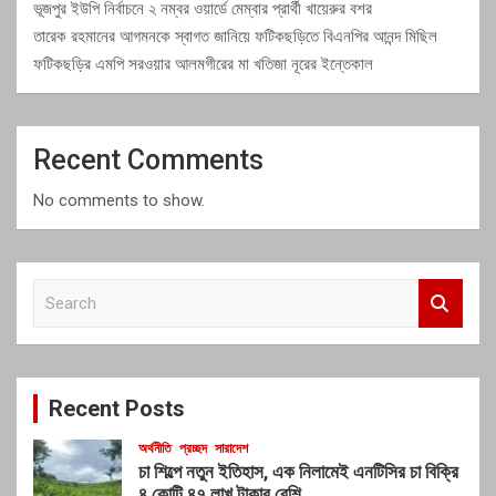
ভূজপুর ইউপি নির্বাচনে ২ নম্বর ওয়ার্ডে মেম্বার প্রার্থী খায়েরুর বশর
তারেক রহমানের আগমনকে স্বাগত জানিয়ে ফটিকছড়িতে বিএনপির আনন্দ মিছিল
ফটিকছড়ির এমপি সরওয়ার আলমগীরের মা খতিজা নূরের ইন্তেকাল
Recent Comments
No comments to show.
S
e
a
r
c
Recent Posts
h
অর্থনীতি
প্রচ্ছদ
সারাদেশ
চা শিল্পে নতুন ইতিহাস, এক নিলামেই এনটিসির চা বিক্রি
৪ কোটি ৪৭ লাখ টাকার বেশি