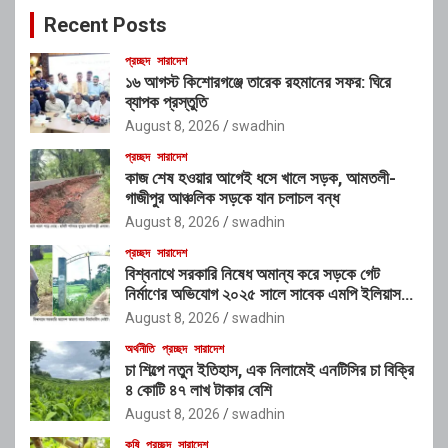
c
Recent Posts
h
প্রচ্ছদ
সারাদেশ
১৬ আগস্ট কিশোরগঞ্জে তারেক রহমানের সফর: ঘিরে
ব্যাপক প্রস্তুতি
August 8, 2026
swadhin
প্রচ্ছদ
সারাদেশ
কাজ শেষ হওয়ার আগেই ধসে খালে সড়ক, আমতলী-
গাজীপুর আঞ্চলিক সড়কে যান চলাচল বন্ধ
August 8, 2026
swadhin
প্রচ্ছদ
সারাদেশ
বিশ্বনাথে সরকারি নিষেধ অমান্য করে সড়কে গেট
নির্মাণের অভিযোগ ২০২৫ সালে সাবেক এমপি ইলিয়াস
আলীর নামে নামফলক স্থাপনের অভিযোগ
August 8, 2026
swadhin
অর্থনীতি
প্রচ্ছদ
সারাদেশ
চা শিল্পে নতুন ইতিহাস, এক নিলামেই এনটিসির চা বিক্রি
৪ কোটি ৪৭ লাখ টাকার বেশি
August 8, 2026
swadhin
কৃষি
প্রচ্ছদ
সারাদেশ