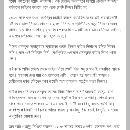
মধ্যে ‘ব্যাচেলর পয়েন্ট’ অন্যতম। শুরু থেকেই অনলাইনে দাপিয়ে বেড়ানো সিরিজটি
দর্শকদের চাহিদার কারণে একে একে চারটি সিজন নির্মিত হয়।
২০১৭ সালে শুরু হওয়া জনপ্রিয় নির্মাতা কাজল আরেফিন অমির এই ধারাবাহিকটি
দুই বছর আগে সিজন ফোর শেষ হলেও নির্মাতাকে প্রতিনিয়ত নতুন সিজনের জন্য
তাগিদ দিতে থাকেন দর্শক। ঘুরে ফিরে প্রশ্ন ছিল একটি, কবে আসবে সিজন ফাইভ।
অবশেষে দর্শকদের চাওয়া পূরণ হতে যাচ্ছে।
নিজের ফেসবুক স্ট্যাট্যাসে ‘ব্যাচেলর পয়েন্ট’ সিজন ফাইভ নির্মাণের ইঙ্গিত দিলেন
অমি। সঙ্গে এই সিরিয়াল নির্মাণ সংশ্লিষ্টরা একসঙ্গে ফেসবুকে ফাইভ লিখে পোস্ট
দেন।
পরিচালক অমির পেইজ থেকে ফাইভ লিখে পোস্ট দিলে শুধু সেখানেই লক্ষাধিক লাইক
পরে। মন্তব্য দেখা যায় ৩৩ হাজারের বেশি। শেয়ার হয় প্রায় পাঁচ হাজার।
বেশীরভাগ দর্শক চাইছেন ফান কমেডি গল্পে ব্যাচেলর পয়েন্টের নতুন সিজন।
ফাইভ লিখে নিজের ফেসবুকে কিসের ইঙ্গিত দিলেন অমি? অনেকটা রহস্য রেখে
গণমাধ্যমকে তিনি জানালেন, ব্যাচেলর পয়েন্ট ফাইভ বানাতে পারি। দর্শকরা কবে
থেকে পর্দায় দেখতে পারবেন, এ বিষয়ে এখনই নির্দিষ্ট করে কিছু বলতে পারছি না।
কারণ পুরো বিষয়টা পরিকল্পনা পর্যায়ে রয়েছে। সবকিছু ঠিক করেই কিছুদিনের মধ্যে
আনুষ্ঠানিক ঘোষণা দেব।
তবে অমি এতটুকু নিশ্চিত করলেন, ২০২৫ সালেই আবারও পর্দায় একসঙ্গে দেখা যেতে