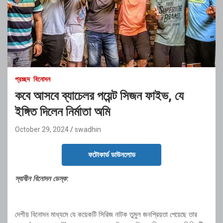
প্রচ্ছদ
বিনোদন
কবে আসবে ব্যাচেলর পয়েন্ট সিজন ফাইভ, যে
ইঙ্গিত দিলেন নির্মাতা অমি
October 29, 2024
swadhin
ফটোকার্ড ডাউনলোড
স্বাধীন বিনোদন ডেস্ক:
দেশীয় বিনোদন মাধ্যমে যে কয়েকটি সিরিজ নাটক তুমুল জনপ্রিয়তা পেয়েছে তার