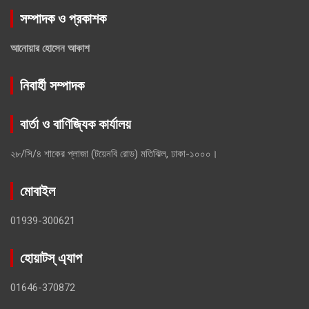
সম্পাদক ও প্রকাশক
আনোয়ার হোসেন আকাশ
নিবার্হী সম্পাদক
বার্তা ও বাণিজ্যিক কার্যালয়
২৮/সি/৪ শাকের প্লাজা (টয়েনবি রোড) মতিঝিল, ঢাকা-১০০০।
মোবাইল
01939-300621
হোয়াটস্ এ্যাপ
01646-370872