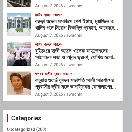
প্রভাবশালী চক্রের যোগসাজশের প্রশ্ন
August 7, 2026
swadhin
জাতীয়
প্রচ্ছদ
সারাদেশ
বরুড়া মডেল মসজিদে পেশ ইমাম, মুয়াজ্জিন ও
খাদিম পদে নিয়োগ বিজ্ঞপ্তি প্রকাশ, আবেদনের
শেষ সময় ১০ আগস্ট
August 7, 2026
swadhin
জাতীয়
প্রচ্ছদ
সারাদেশ
বুড়িচংয়ে হাজী আব্দুল খালেক ফাউন্ডেশনের
আলোচনা সভা ও আনন্দ ভ্রমণ, ঘোষিত হলো
নতুন কার্যনির্বাহী কমিটি
August 7, 2026
swadhin
অপরাধ
জাতীয়
প্রচ্ছদ
সারাদেশ
কচুয়ায় ওয়ার্ড যুবদল সভাপতি আলী আরশাদের
প্রবাসীর স্ত্রীর সঙ্গে আপত্তিকর ফোনালাপের
অডিও ভাইরাল; শাস্তির দাবি এলাকাবাসীর
August 7, 2026
swadhin
Categories
Uncategorized
(200)