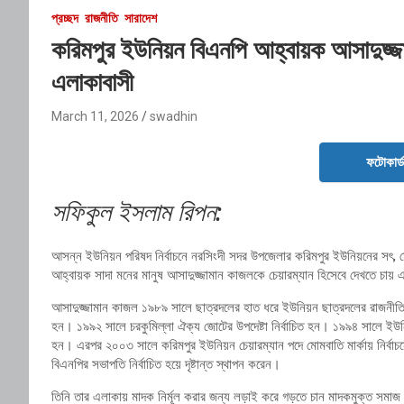
প্রচ্ছদ
রাজনীতি
সারাদেশ
করিমপুর ইউনিয়ন বিএনপি আহ্বায়ক আসাদুজ্জা
এলাকাবাসী
March 11, 2026
swadhin
ফটোকার্
সফিকুল ইসলাম রিপন:
আসন্ন ইউনিয়ন পরিষদ নির্বাচনে নরসিংদী সদর উপজেলার করিমপুর ইউনিয়নের সৎ, মেহন
আহ্বায়ক সাদা মনের মানুষ আসাদুজ্জামান কাজলকে চেয়ারম্যান হিসেবে দেখতে চায়
আসাদুজ্জামান কাজল ১৯৮৯ সালে ছাত্রদলের হাত ধরে ইউনিয়ন ছাত্রদলের রাজনীতি
হন। ১৯৯২ সালে চরকুমিল্লা ঐক্য জোটের উপদেষ্টা নির্বাচিত হন। ১৯৯৪ সালে ইউ
হন। এরপর ২০০৩ সালে করিমপুর ইউনিয়ন চেয়ারম্যান পদে মোমবাতি মার্কায় নির্ব
বিএনপির সভাপতি নির্বাচিত হয়ে দৃষ্টান্ত স্থাপন করেন।
তিনি তার এলাকায় মাদক নির্মূল করার জন্য লড়াই করে গড়তে চান মাদকমুক্ত সমাজ। ন্