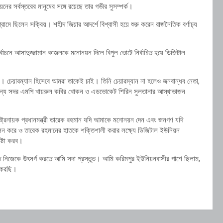
সর্বস্তরের মানুষের সঙ্গে রয়েছে তার গভীর সুসম্পর্ক।
রামে ছিলেন সক্রিয়। শহীদ জিয়ার আদর্শে বিশ্বাসী হয়ে শুরু করেন রাজনৈতিক বর্ণাঢ্য
বাচনে আসাদুজ্জামান কাজলকে মনোনয়ন দিলে বিপুল ভোটে নির্বাচিত হয়ে ডিজিটাল
 চেয়ারম্যান হিসেবে আমরা তাকেই চাই। তিনি চেয়ারম্যান না হলেও জনবান্ধব নেতা,
ঠার জন্য সদর এমপি খায়রুল কবির খোকন ও এডভোকেট শিরিন সুলতানার আস্থাভাজন
ষ্ট্রনায়ক প্রধানমন্ত্রী তারেক রহমান যদি আমাকে মনোনয়ন দেন এবং জনগণ যদি
লালন করে ও তারেক রহমানের হাতকে শক্তিশালী করার লক্ষ্যে ডিজিটাল ইউনিয়ন
েষ্টা করব।
িজেকে উৎসর্গ করতে আমি সদা প্রস্তুত। আমি করিমপুর ইউনিয়নবাসীর পাশে ছিলাম,
া করছি।