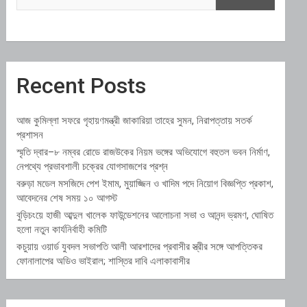
Recent Posts
আজ কুমিল্লা সফরে গৃহায়ণমন্ত্রী জাকারিয়া তাহের সুমন, নিরাপত্তায় সতর্ক
প্রশাসন
স্মৃতি দ্বার–৮ নম্বর রোডে রাজউকের নিয়ম ভঙ্গের অভিযোগে বহুতল ভবন নির্মাণ,
নেপথ্যে প্রভাবশালী চক্রের যোগসাজশের প্রশ্ন
বরুড়া মডেল মসজিদে পেশ ইমাম, মুয়াজ্জিন ও খাদিম পদে নিয়োগ বিজ্ঞপ্তি প্রকাশ,
আবেদনের শেষ সময় ১০ আগস্ট
বুড়িচংয়ে হাজী আব্দুল খালেক ফাউন্ডেশনের আলোচনা সভা ও আনন্দ ভ্রমণ, ঘোষিত
হলো নতুন কার্যনির্বাহী কমিটি
কচুয়ায় ওয়ার্ড যুবদল সভাপতি আলী আরশাদের প্রবাসীর স্ত্রীর সঙ্গে আপত্তিকর
ফোনালাপের অডিও ভাইরাল; শাস্তির দাবি এলাকাবাসীর