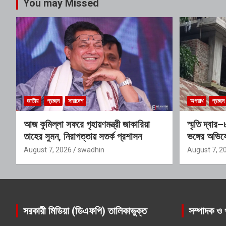
You may Missed
জাতীয়
প্রচ্ছদ
সারাদেশ
অপরাধ
প্রচ্ছদ
আজ কুমিল্লা সফরে গৃহায়ণমন্ত্রী জাকারিয়া
স্মৃতি দ্বা
তাহের সুমন, নিরাপত্তায় সতর্ক প্রশাসন
ভঙ্গের অভিয
প্রভাবশালী 
August 7, 2026
swadhin
August 7, 2
সরকারী মিডিয়া (ডিএফপি) তালিকাভুক্ত
সম্পাদক ও 