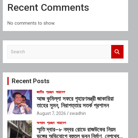
Recent Comments
No comments to show.
S
e
a
r
c
Recent Posts
h
জাতীয়
প্রচ্ছদ
সারাদেশ
আজ কুমিল্লা সফরে গৃহায়ণমন্ত্রী জাকারিয়া
তাহের সুমন, নিরাপত্তায় সতর্ক প্রশাসন
August 7, 2026
swadhin
অপরাধ
প্রচ্ছদ
সারাদেশ
স্মৃতি দ্বার–৮ নম্বর রোডে রাজউকের নিয়ম
ভঙ্গের অভিযোগে বহুতল ভবন নির্মাণ, নেপথ্যে