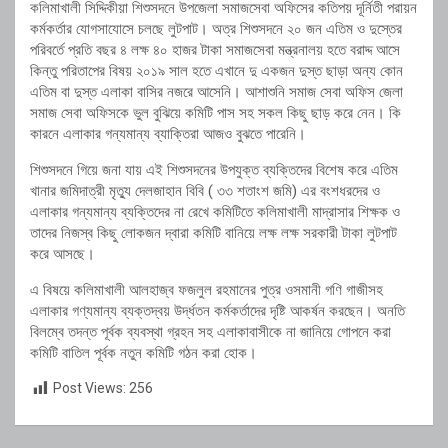
কলিমাখালী সিদ্দিকীয়া শিশুসদনে উপজেলা সমাজসেবা অফিসের কতিপয় দূর্নিতী পরায়ন
কর্মকর্তার যোগসাযোসে চলছে লুটপাট। অত্র শিশুসদনে ২০ জন এতিম ও দুস্তের
পরিবর্তে প্রতি বছর ৪ লক্ষ ৪০ হাজর টাকা সমাজসেবা মন্ত্রনালয় হতে বরাদ্দ আসে
কিন্তু পরিতাপের বিষয় ২০১৯ সাল হতে এখানে দু একজন দুস্ত ছাড়া অন্য কোন
এতিম বা দুস্ত এলাকা বাসির নজরে আসেনি। আশাশুনি সমাজ সেবা অফিস জেলা
সমাজ সেবা অফিসকে ভুল বুঝিয়ে কমিটি পাস সহ সকল কিছু ছাড় করে নেন। কি
কারনে এলাকার গন্যমান্য ব্যাক্তিরা আজও বুঝতে পারেনি।
শিশুসদনে গিয়ে জনা যায় এই শিশুসদনের উপযুক্ত ব্যক্তিদের বিশেষ করে এতিম
খানার জমিদাত্রী মৃত্যু দেলজাহান বিবি ( ৩৩ শতাংশ জমি) এর বংশধরদের ও
এলাকার গন্যমান্য ব্যক্তিদের না রেখে কমিটিতে কলিমাখালী মাদ্রাসার শিক্ষক ও
তাদের নিজস্ব কিছু লোকজন দ্বারা কমিটি বানিয়ে লক্ষ লক্ষ সরকারী টাকা লুটপাট
করে আসছে।
এ বিষয়ে কলিমাখালী আলহাজ্ব ফজলুল রহমানের পুত্র ওসমানী গণি গাজীসহ
এলাকার গণ্যমান্য ব্যক্তদ্বয় উর্দ্ধতন কর্মকর্তাদের দৃষ্টি আকর্ষন করছেন। অনতি
বিলম্বে তদন্ত পূর্বক ব্যবস্থা গ্রহন সহ এলাকাবাসীকে না জানিয়ে গোপনে করা
কমিটি বাতিল পূর্বক নতুন কমিটি গঠন করা হোক।
Post Views:
256