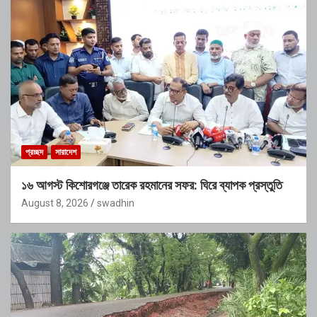
প্রচ্ছদ
সারাদেশ
১৬ আগস্ট কিশোরগঞ্জে তারেক রহমানের সফর: ঘিরে ব্যাপক প্রস্তুতি
August 8, 2026
swadhin