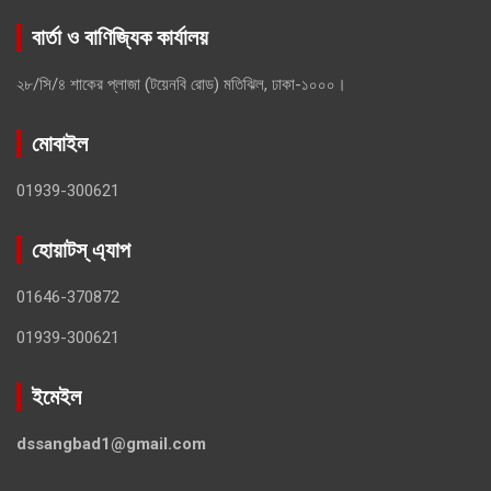
বার্তা ও বাণিজ্যিক কার্যালয়
২৮/সি/৪ শাকের প্লাজা (টয়েনবি রোড) মতিঝিল, ঢাকা-১০০০।
মোবাইল
01939-300621
হোয়াটস্ এ্যাপ
01646-370872
01939-300621
ইমেইল
dssangbad1@gmail.com