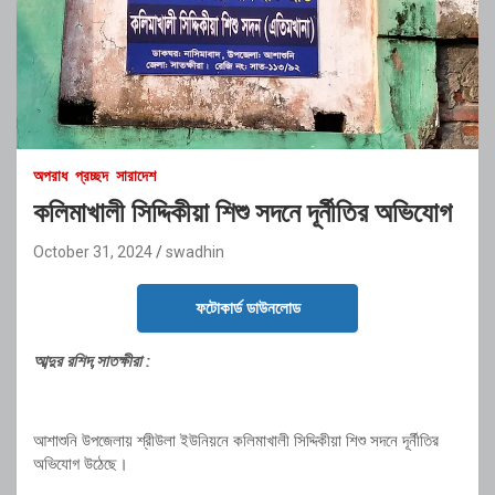
অপরাধ
প্রচ্ছদ
সারাদেশ
কলিমাখালী সিদ্দিকীয়া শিশু সদনে দূর্নীতির অভিযোগ
October 31, 2024
swadhin
ফটোকার্ড ডাউনলোড
আব্দুর রশিদ,সাতক্ষীরা :
আশাশুনি উপজেলায় শ্রীউলা ইউনিয়নে কলিমাখালী সিদ্দিকীয়া শিশু সদনে দূর্নীতির
অভিযোগ উঠেছে।