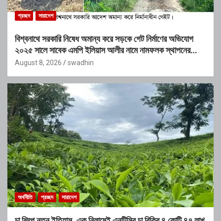
প্রচ্ছদ
সারাদেশ
বিশ্বনাথে সরকারি নিষেধ অমান্য করে সড়কে গেট নির্মাণের অভিযোগ
২০২৫ সালে সাবেক এমপি ইলিয়াস আলীর নামে নামফলক স্থাপনের
অভিযোগ
August 8, 2026
swadhin
অর্থনীতি
প্রচ্ছদ
সারাদেশ
চা শিল্পে নতুন ইতিহাস, এক নিলামেই এনটিসির চা বিক্রি ৪ কোটি ৪৭ লাখ