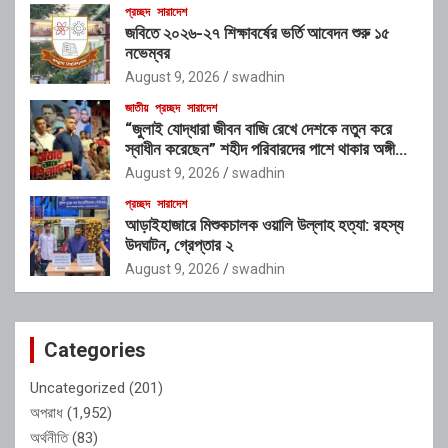
প্রচ্ছদ
সারাদেশ
জবিতে ২০২৬-২৭ শিক্ষাবর্ষের ভর্তি আবেদন শুরু ১৫
নভেম্বর
August 9, 2026
swadhin
জাতীয়
প্রচ্ছদ
সারাদেশ
“জুলাই যোদ্ধারা জীবন বাজি রেখে দেশকে নতুন করে
স্বাধীন করেছেন” শহীদ পরিবারদের পাশে থাকার অঙ্গীকার
গণপূর্তমন্ত্রীর
August 9, 2026
swadhin
প্রচ্ছদ
সারাদেশ
আড়াইহাজারে মিশুকচালক ওয়ালি উল্লাহ হত্যা: রহস্য
উদঘাটন, গ্রেপ্তার ২
August 9, 2026
swadhin
Categories
Uncategorized
(201)
অপরাধ
(1,952)
অর্থনীতি
(83)