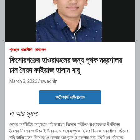
প্রচ্ছদ
রাজনীতি
সারাদেশ
কিশোরগঞ্জের হাওরাঞ্চলের জন্য পৃথক মন্ত্রণালয়
চান সৈয়দ ফাইয়াজ হাসান বাবু
March 3, 2026
swadhin
ফটোকার্ড ডাউনলোড
এ আর সুমন:
দেশের অর্থনীতির অন্যতম লাইফলাইন হিসেবে পরিচিত হাওরাঞ্চলের দীর্ঘদিনের
বৈষম্য নিরসন ও টেকসই উন্নয়নের লক্ষ্যে পৃথক ‘হাওর বিষয়ক মন্ত্রণালয়’ গঠনের
দাবি জানিয়েছেন কিশোরগঞ্জ জেলার অষ্টগ্রাম উপজেলার সদর ইউনিয়ন পরিষদের