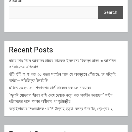
Search
Search
Recent Posts
নারায়ণগঞ্জ ডিসি অফিসের নাজির কামরুল ইসলামের বিরুদ্ধে মাদক ও অনৈতিক
কর্মকাণ্ডের অভিযোগ
হাঁটি হাঁটি পা পা করে ৩১ বছরে সংগঠন আজ যে অবস্থানে পৌঁছেছে, তা সত্যিই
গর্বের”—অতিরিক্ত ডিআইজি
জবিতে ২০২৬-২৭ শিক্ষাবর্ষের ভর্তি আবেদন শুরু ১৫ নভেম্বর
“জুলাই যোদ্ধারা জীবন বাজি রেখে দেশকে নতুন করে স্বাধীন করেছেন” শহীদ
পরিবারদের পাশে থাকার অঙ্গীকার গণপূর্তমন্ত্রীর
আড়াইহাজারে মিশুকচালক ওয়ালি উল্লাহ হত্যা: রহস্য উদঘাটন, গ্রেপ্তার ২