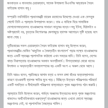
জনবান্ধব ও মানবতার চেয়ারম্যান, সাবেক উপজেলা বিএনপির আহ্বায়ক সৈয়দ
ফাইয়াজ হাসান বাবু।
সম্প্রতি নবনির্বাচিত প্রধানমন্ত্রী তারেক রহমানের উদ্দেশ্যে দেওয়া এক ফেসবুক
পোস্টে তিনি এ প্রস্তাব উপস্থাপন করেন। তার এ দাবিকে ঘিরে সামাজিক
যোগাযোগমাধ্যমসহ হাওরাঞ্চলের সাধারণ মানুষের মধ্যে—শুধু ইটনা, মিঠামইন ও
অষ্টগ্রামেই নয়, বৃহত্তর কিশোরগঞ্জ জেলাজুড়ে ব্যাপক আলোড়ন সৃষ্টি হয়েছে বলে
জানা গেছে।
তৃতীয়বারের সফল চেয়ারম্যান সৈয়দ ফাইয়াজ হাসান বাবু উল্লেখ করেন,
প্রধানমন্ত্রীর ঘোষিত ‘আধুনিক ও বৈষম্যহীন বাংলাদেশ’ গড়ার লক্ষ্যে হাওরাঞ্চলের
জন্য একটি স্বতন্ত্র প্রশাসনিক কাঠামো এখন সময়ের দাবি। তিনি বলেন, দেশের
খাদ্য নিরাপত্তায় হাওরাঞ্চলের অবদান অনস্বীকার্য। দিগন্তজোড়া বোরো ধানের
উৎপাদন ও অভ্যন্তরীণ মৎস্যসম্পদের বড় একটি অংশ এ অঞ্চল থেকে আসে।
তিনি আরও বলেন, প্রতিবছর আগাম বন্যা ও ফসল রক্ষা বাঁধের অব্যবস্থাপনার
কারণে হাওরবাসী ব্যাপক ক্ষতির মুখে পড়ে। বিচ্ছিন্ন উন্নয়ন পরিকল্পনার পরিবর্তে
একটি সমন্বিত ও দীর্ঘমেয়াদি পরিকল্পনা বাস্তবায়নে পৃথক মন্ত্রণালয় গঠন জরুরি।
প্রস্তাবে তিনি উল্লেখ করেন, পার্বত্য অঞ্চলের উন্নয়নের জন্য পৃথক মন্ত্রণালয়
থাকলেও অর্থনৈতিকভাবে গুরুত্বপূর্ণ হাওরাঞ্চলের জন্য এখনো কোনো স্বতন্ত্র
মন্ত্রণালয় নেই, যা প্রশাসনিক বৈষম্যের শামিল।