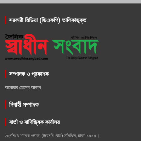
সরকারী মিডিয়া (ডিএফপি) তালিকাভুক্ত
সম্পাদক ও প্রকাশক
আনোয়ার হোসেন আকাশ
নিবার্হী সম্পাদক
বার্তা ও বাণিজ্যিক কার্যালয়
২৮/সি/৪ শাকের প্লাজা (টয়েনবি রোড) মতিঝিল, ঢাকা-১০০০।