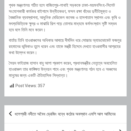
পৃথক মন্ত্রণালয় গঠিত হলে বাজিতপুর-লাখাই সড়ককে ঢাকা-ময়মনসিংহ-সিলেট
সংযোগকারী কার্যকর বাইপাসে উন্নীতকরণ, ফসল রক্ষা বাঁধের দুর্নীতিমুক্ত ও
বৈজ্ঞানিক ব্যবস্থাপনা, আধুনিক মেডিকেল কলেজ ও হাসপাতাল স্থাপন এবং কৃষি ও
মৎস্যভিত্তিক ক্ষুদ্র ও মাঝারি শিল্প গড়ে তোলার মাধ্যমে কর্মসংস্থান সৃষ্টি সম্ভব
হবে বলে তিনি মনে করেন।
বার্তায় তিনি হাওরাঞ্চলের অধিকার আদায়ে দীর্ঘদিন ধরে সোচ্চার অ্যাডভোকেট ফজলুর
রহমানের ভূমিকাও তুলে ধরেন এবং তাকে মন্ত্রী হিসেবে দেখতে হাওরবাসীর আগ্রহের
কথা উল্লেখ করেন।
সৈয়দ ফাইয়াজ হাসান বাবু আশা প্রকাশ করেন, প্রধানমন্ত্রীর নেতৃত্বে অবহেলিত
হাওরাঞ্চল তার কাঙ্ক্ষিত উন্নয়ন পাবে এবং পৃথক মন্ত্রণালয় গঠন হবে এ অঞ্চলের
মানুষের জন্য একটি ঐতিহাসিক সিদ্ধান্ত।
Post Views:
357
Post
ধলেশ্বরী নদীতে অবৈধ ড্রেজিং বন্ধে কঠোর অবস্থান এমপি আল আমিনের
navigation