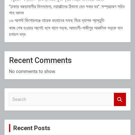
“ঢাকায় বরুড়াবাসীর মিলনমেলা, নয়াপল্টনের ঠিকানা যেন সবার ঘর” :সম্প্রচারণ সচিব
শাহ আলম
১৬ আগস্ট কিশোরগঞ্জে তারেক রহমানের সফর: ঘিরে ব্যাপক প্রস্তুতি
কাজ শেষ হওয়ার আগেই ধসে খালে সড়ক, আমতলী-গাজীপুর আঞ্চলিক সড়কে যান
চলাচল বন্ধ
Recent Comments
No comments to show.
S
e
a
r
c
Recent Posts
h