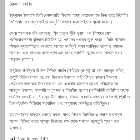
সোহানা নাসরিন।
উদ্বোধন উপলক্ষে তিনি কোমলমতি শিশুদের মধ্যে কয়েকজনকে নিজ হাতে ভিটামিন
‘এ’ প্লাস ক্যাপসুল খাইয়ে আনুষ্ঠানিকভাবে ক্যাম্পেইনের সূচনা করেন।
জেলা প্রশাসক তাঁর বক্তব্যে শিশু মৃত্যুর ঝুঁকি হ্রাস এবং শিশুদের রোগ
প্রতিরোধক্ষমতা বৃদ্ধিতে ভিটামিন ‘এ’ প্লাসের গুরুত্ব তুলে ধরেন। তিনি শতভাগ
শিশুকে ক্যাম্পেইনের আওতায় আনতে সংশ্লিষ্ট সবার সমন্বিত উদ্যোগ, ব্যাপক
প্রচারণা এবং হাওরের মতো দুর্গম এলাকাসহ প্রতিটি কেন্দ্রে সেবা নিশ্চিত করার
আহ্বান জানান।
অনুষ্ঠানে উপস্থিত ছিলেন সিভিল সার্জন (দায়িত্বপ্রাপ্ত) ডা. মো. নাজমুল করিম,
ডেপুটি সিভিল সার্জন ডা. মো. দিদারুল ইসলাম, শহীদ সৈয়দ নজরুল ইসলাম
মেডিকেল কলেজের উপাধ্যক্ষ ডা. মো. একরাম আহসান জুয়েল, পরিচালক ডা.
সাইফুল ইসলাম, সহকারী অধ্যাপক ও বিভাগীয় প্রধান (কমিউনিটি মেডিসিন অ্যান্ড
পাবলিক হেলথ) ডা. মীর নুর-উস-সাদসহ বিভিন্ন সরকারি দপ্তরের কর্মকর্তা, প্রিন্ট ও
ইলেকট্রনিক মিডিয়ার সাংবাদিক এবং অন্যান্য আমন্ত্রিত অতিথিবৃন্দ।
ক্যাম্পেইনের মাধ্যমে জেলার সকল যোগ্য শিশুকে ভিটামিন এ প্লাস ক্যাপসুল
প্রদান নিশ্চিত করতে স্বাস্থ্য বিভাগের পক্ষ থেকে সর্বাত্মক প্রস্তুতি গ্রহণ করা
হয়েছে।
Post Views:
149