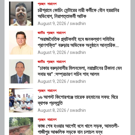
প্রচ্ছদ
সারাদেশ
চট্টগ্রামে কোচিং সেন্টারের নারী কর্মীকে যৌন হয়রানির
অভিযোগ, নিরাপত্তাকর্মী আটক
August 9, 2026
swadhin
জাতীয়
প্রচ্ছদ
সারাদেশ
“অরাজনৈতিক প্ল্যাটফর্মই হবে জনকল্যাণ সমিতির
প্রাণশক্তি” বরুড়ায় অভিষেক অনুষ্ঠানে আন্তরিক
প্রতিশ্রুতিতে মুখর গৃহায়ণমন্ত্রী জাকারিয়া তাহের
August 9, 2026
swadhin
জাতীয়
প্রচ্ছদ
সারাদেশ
“ঢাকায় বরুড়াবাসীর মিলনমেলা, নয়াপল্টনের ঠিকানা যেন
সবার ঘর” :সম্প্রচারণ সচিব শাহ আলম
August 9, 2026
swadhin
প্রচ্ছদ
সারাদেশ
১৬ আগস্ট কিশোরগঞ্জে তারেক রহমানের সফর: ঘিরে
ব্যাপক প্রস্তুতি
August 8, 2026
swadhin
প্রচ্ছদ
সারাদেশ
কাজ শেষ হওয়ার আগেই ধসে খালে সড়ক, আমতলী-
গাজীপুর আঞ্চলিক সড়কে যান চলাচল বন্ধ