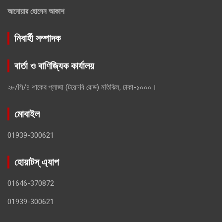
আনোয়ার হোসেন আকাশ
নিবার্হী সম্পাদক
বার্তা ও বাণিজ্যিক কার্যালয়
২৮/সি/৪ শাকের প্লাজা (টয়েনবি রোড) মতিঝিল, ঢাকা-১০০০।
মোবাইল
01939-300621
হোয়াটস্ এ্যাপ
01646-370872
01939-300621