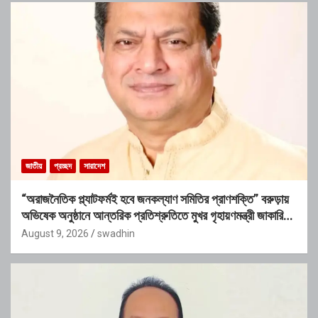
জাতীয়
প্রচ্ছদ
সারাদেশ
“অরাজনৈতিক প্ল্যাটফর্মই হবে জনকল্যাণ সমিতির প্রাণশক্তি” বরুড়ায়
অভিষেক অনুষ্ঠানে আন্তরিক প্রতিশ্রুতিতে মুখর গৃহায়ণমন্ত্রী জাকারিয়া
তাহের
August 9, 2026
swadhin