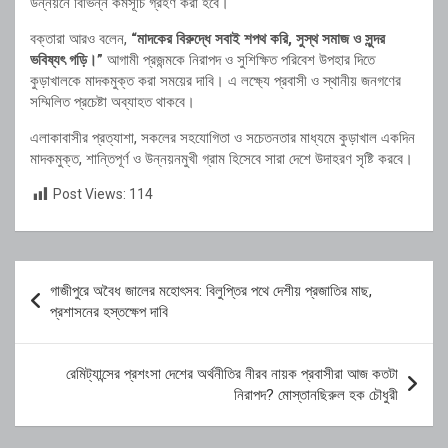
উন্নয়নে বিভিন্ন কর্মসূচি গ্রহণ করা হবে।
বক্তারা আরও বলেন,
“মাদকের বিরুদ্ধে সবাই শপথ করি, সুস্থ সমাজ ও সুন্দর
ভবিষ্যৎ গড়ি।”
আগামী প্রজন্মকে নিরাপদ ও সুশিক্ষিত পরিবেশ উপহার দিতে
কুড়াখালকে মাদকমুক্ত করা সময়ের দাবি। এ লক্ষ্যে প্রবাসী ও স্থানীয় জনগণের
সম্মিলিত প্রচেষ্টা অব্যাহত থাকবে।
এলাকাবাসীর প্রত্যাশা, সকলের সহযোগিতা ও সচেতনতার মাধ্যমে কুড়াখাল একদিন
মাদকমুক্ত, শান্তিপূর্ণ ও উন্নয়নমুখী গ্রাম হিসেবে সারা দেশে উদাহরণ সৃষ্টি করবে।
Post Views:
114
Post
গাজীপুরে অবৈধ জালের মহোৎসব: বিলুপ্তির পথে দেশীয় প্রজাতির মাছ,
navigation
প্রশাসনের হস্তক্ষেপ দাবি
রেমিট্যান্সের প্রশংসা দেশের অর্থনীতির নীরব নায়ক প্রবাসীরা আজ কতটা
নিরাপদ? মোস্তানছিরুল হক চৌধুরী