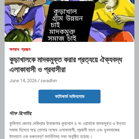
অপরাধ
প্রচ্ছদ
কুড়াখালকে মাদকমুক্ত করার প্রত্যয়ে ঐক্যবদ্ধ
এলাকাবাসী ও প্রবাসীরা
June 14, 2026
swadhin
ফটোকার্ড ডাউনলোড
স্টাফ রিপোর্টার:
কুমিল্লা জেলার দেবিদ্বার উপজেলার কুড়াখাল ৪ নং ওয়ার্ডকে মাদকমুক্ত ও উন্নত
সমাজ হিসেবে গড়ে তোলার লক্ষ্যে এলাকাবাসী, প্রবাসী মহল এবং যুবসমাজের
উদ্যোগে এক গুরুত্বপূর্ণ মতবিনিময় সভা অনুষ্ঠিত হয়েছে।