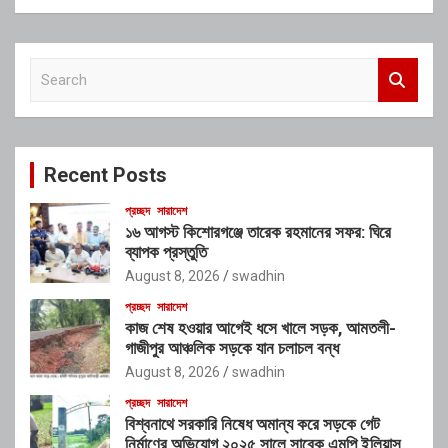
S
e
a
r
c
Recent Posts
h
প্রচ্ছদ
সারাদেশ
১৬ আগস্ট কিশোরগঞ্জে তারেক রহমানের সফর: ঘিরে
ব্যাপক প্রস্তুতি
August 8, 2026
swadhin
প্রচ্ছদ
সারাদেশ
কাজ শেষ হওয়ার আগেই ধসে খালে সড়ক, আমতলী-
গাজীপুর আঞ্চলিক সড়কে যান চলাচল বন্ধ
August 8, 2026
swadhin
প্রচ্ছদ
সারাদেশ
বিশ্বনাথে সরকারি নিষেধ অমান্য করে সড়কে গেট
নির্মাণের অভিযোগ ২০২৫ সালে সাবেক এমপি ইলিয়াস