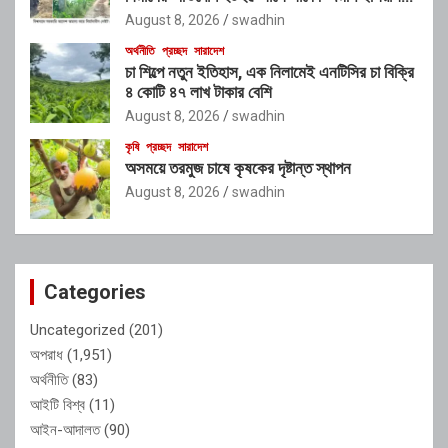
আলীর নামে নামফলক স্থাপনের অভিযোগ
August 8, 2026
swadhin
অর্থনীতি
প্রচ্ছদ
সারাদেশ
চা শিল্পে নতুন ইতিহাস, এক নিলামেই এনটিসির চা বিক্রি
৪ কোটি ৪৭ লাখ টাকার বেশি
August 8, 2026
swadhin
কৃষি
প্রচ্ছদ
সারাদেশ
অসময়ে তরমুজ চাষে কৃষকের দৃষ্টান্ত স্থাপন
August 8, 2026
swadhin
Categories
Uncategorized
(201)
অপরাধ
(1,951)
অর্থনীতি
(83)
আইটি বিশ্ব
(11)
আইন-আদালত
(90)