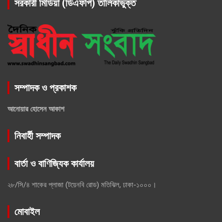
সরকারী মিডিয়া (ডিএফপি) তালিকাভুক্ত
সম্পাদক ও প্রকাশক
আনোয়ার হোসেন আকাশ
নিবার্হী সম্পাদক
বার্তা ও বাণিজ্যিক কার্যালয়
২৮/সি/৪ শাকের প্লাজা (টয়েনবি রোড) মতিঝিল, ঢাকা-১০০০।
মোবাইল