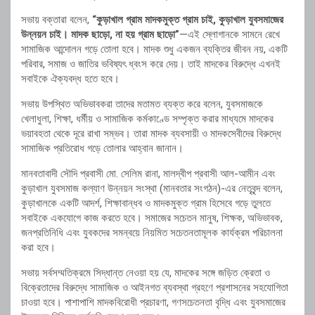
সভায় বক্তারা বলেন,
“কুড়াখাল গ্রাম মাদকমুক্ত গ্রাম চাই, কুড়াখাল যুবসমাজের
উন্নয়ন চাই। মাদক ছাড়ো, না হয় গ্রাম ছাড়ো”
—এই স্লোগানকে সামনে রেখে
সামাজিক আন্দোলন গড়ে তোলা হবে। মাদক শুধু একজন ব্যক্তির জীবন নয়, একটি
পরিবার, সমাজ ও জাতির ভবিষ্যৎ ধ্বংস করে দেয়। তাই মাদকের বিরুদ্ধে এখনই
সবাইকে ঐক্যবদ্ধ হতে হবে।
সভায় উপস্থিত অভিভাবকরা তাদের মতামত ব্যক্ত করে বলেন, যুবসমাজকে
খেলাধুলা, শিক্ষা, ধর্মীয় ও সামাজিক কর্মকাণ্ডে সম্পৃক্ত করার মাধ্যমে মাদকের
ভয়াবহতা থেকে দূরে রাখা সম্ভব। তারা মাদক ব্যবসায়ী ও মাদকসেবীদের বিরুদ্ধে
সামাজিক প্রতিরোধ গড়ে তোলার আহ্বান জানান।
মানবতাবাদী সৌদি প্রবাসী মো. সেলিম রানা, মালদ্বীপ প্রবাসী আল-আমীন এবং
কুড়াখাল যুবসমাজ কল্যাণ উন্নয়ন সংস্থা (মানবতার সংগঠন)-এর নেতৃবৃন্দ বলেন,
কুড়াখালকে একটি আদর্শ, শিক্ষাবান্ধব ও মাদকমুক্ত গ্রাম হিসেবে গড়ে তুলতে
সবাইকে একযোগে কাজ করতে হবে। সমাজের সচেতন মানুষ, শিক্ষক, অভিভাবক,
জনপ্রতিনিধি এবং যুবকদের সমন্বয়ে নিয়মিত সচেতনতামূলক কার্যক্রম পরিচালনা
করা হবে।
সভায় সর্বসম্মতিক্রমে সিদ্ধান্ত নেওয়া হয় যে, মাদকের সঙ্গে জড়িত ক্রেতা ও
বিক্রেতাদের বিরুদ্ধে সামাজিক ও আইনগত ব্যবস্থা গ্রহণে প্রশাসনের সহযোগিতা
চাওয়া হবে। পাশাপাশি মাদকবিরোধী প্রচারণা, গণসচেতনতা বৃদ্ধি এবং যুবসমাজের