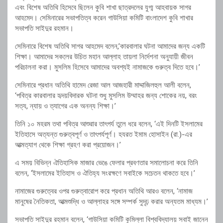
এবং বিশেষ অতিথি হিসেবে ছিলেন কুবি শাখা ছাত্রদলের যুগ্ম আহবায়ক সাগর
আহমেদ। সেমিনারের সভাপতিত্ব করেন গাউসিয়া কমিটি বাংলাদেশ কুবি শাখার
সভাপতি সাইদুর রহমান।
সেমিনারে বিশেষ অতিথি সাগর আহমেদ বলেন,’কারবালার ঘটনা আমাদের জন্য একটি
শিক্ষা। আমাদের সকলের উচিত মহান আল্লাহ তায়লা নির্দেশনা অনুযায়ী জীবন
পরিচালনা করা। মুসলিম হিসেবে আমাদের অবশ্যই নামাজকে গুরুত্ব দিতে হবে।’
সেমিনারে প্রধান অতিথি হামেদ রেজা আল আজহারী মাদ্দাজিলহুল আলী বলেন,
‘পবিত্র কারবালার হৃদয়বিদারক ঘটনা শুধু মুসলিম উম্মাহর জন্য শোকের নয়, বরং
সত্য, ন্যায় ও ত্যাগের এক অনন্য শিক্ষা।’
তিনি ১০ মহরম তথা পবিত্র আশুরার তাৎপর্য তুলে ধরে বলেন, ‘এই দিনটি ইসলামের
ইতিহাসে অত্যন্ত গুরুত্বপূর্ণ ও তাৎপর্যপূর্ণ। হযরত ইমাম হোসাইন (রা.)-এর
আত্মত্যাগ থেকে শিক্ষা গ্রহণ করা প্রয়োজন।’
এ সময় বিভিন্ন ঐতিহাসিক মাজার ভেঙে ফেলার প্রবণতার সমালোচনা করে তিনি
বলেন, ‘ইসলামের ইতিহাস ও ঐতিহ্য সংরক্ষণে সবাইকে সচেতন থাকতে হবে।’
নামাজের গুরুত্বের ওপর গুরুত্বারোপ করে প্রধান অতিথি আরও বলেন, ‘নামাজ
মানুষের নৈতিকতা, আত্মশুদ্ধি ও আল্লাহর সঙ্গে সম্পর্ক সুদৃঢ় করার অন্যতম মাধ্যম।’
সভাপতি সাইদুর রহমান বলেন, ‘গাউসিয়া কমিটি কুমিল্লা বিশ্ববিদ্যালয় সবাই জানেন