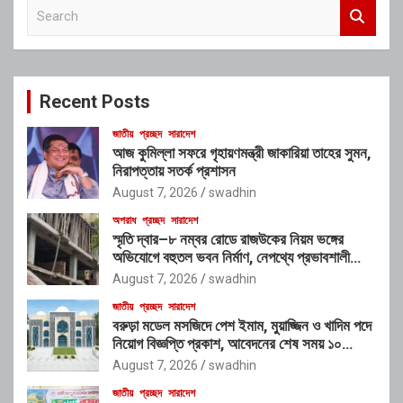
S
e
a
r
c
Recent Posts
h
জাতীয়
প্রচ্ছদ
সারাদেশ
আজ কুমিল্লা সফরে গৃহায়ণমন্ত্রী জাকারিয়া তাহের সুমন,
নিরাপত্তায় সতর্ক প্রশাসন
August 7, 2026
swadhin
অপরাধ
প্রচ্ছদ
সারাদেশ
স্মৃতি দ্বার–৮ নম্বর রোডে রাজউকের নিয়ম ভঙ্গের
অভিযোগে বহুতল ভবন নির্মাণ, নেপথ্যে প্রভাবশালী
চক্রের যোগসাজশের প্রশ্ন
August 7, 2026
swadhin
জাতীয়
প্রচ্ছদ
সারাদেশ
বরুড়া মডেল মসজিদে পেশ ইমাম, মুয়াজ্জিন ও খাদিম পদে
নিয়োগ বিজ্ঞপ্তি প্রকাশ, আবেদনের শেষ সময় ১০
আগস্ট
August 7, 2026
swadhin
জাতীয়
প্রচ্ছদ
সারাদেশ