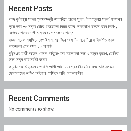
Recent Posts
আজ কুমিল্লা সফরে গৃহায়ণমন্ত্রী জাকারিয়া তাহের সুমন, নিরাপত্তায় সতর্ক প্রশাসন
স্মৃতি দ্বার–৮ নম্বর রোডে রাজউকের নিয়ম ভঙ্গের অভিযোগে বহুতল ভবন নির্মাণ,
নেপথ্যে প্রভাবশালী চক্রের যোগসাজশের প্রশ্ন
বরুড়া মডেল মসজিদে পেশ ইমাম, মুয়াজ্জিন ও খাদিম পদে নিয়োগ বিজ্ঞপ্তি প্রকাশ,
আবেদনের শেষ সময় ১০ আগস্ট
বুড়িচংয়ে হাজী আব্দুল খালেক ফাউন্ডেশনের আলোচনা সভা ও আনন্দ ভ্রমণ, ঘোষিত
হলো নতুন কার্যনির্বাহী কমিটি
কচুয়ায় ওয়ার্ড যুবদল সভাপতি আলী আরশাদের প্রবাসীর স্ত্রীর সঙ্গে আপত্তিকর
ফোনালাপের অডিও ভাইরাল; শাস্তির দাবি এলাকাবাসীর
Recent Comments
No comments to show.