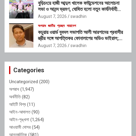
বুড়িচংয়ে হাজী আব্দুল খালেক ফাউন্ডেশনের আলোচনা
সভা ও আনন্দ ভ্রমণ, ঘোষিত হলো নতুন কার্যনির্বাহী
কমিটি
August 7, 2026
swadhin
অপরাধ
জাতীয়
প্রচ্ছদ
সারাদেশ
কচুয়ায় ওয়ার্ড যুবদল সভাপতি আলী আরশাদের প্রবাসীর
স্ত্রীর সঙ্গে আপত্তিকর ফোনালাপের অডিও ভাইরাল;
শাস্তির দাবি এলাকাবাসীর
August 7, 2026
swadhin
Categories
Uncategorized
(200)
অপরাধ
(1,947)
অর্থনীতি
(82)
আইটি বিশ্ব
(11)
আইন-আদালত
(90)
আইন-শৃঙ্খলা
(1,264)
আওয়ামী দোসর
(54)
আন্তর্জাতিক
(581)