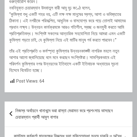
গুরুত্বারোপ করেন।
নবনিযুক্ত চেয়ারম্যান উদবাতুল বারী আবু দৃঢ় কণ্ঠে বলেন,
“কুমিল্লা শুধু একটি শহর নয়, এটি লক্ষ লক্ষ মানুষের স্বপ্ন, আশা ও ভবিষ্যতের
ঠিকানা। এই নগরীকে পরিকল্পিত, আধুনিক ও বাসযোগ্য করে গড়ে তোলাই আমাদের
প্রধান লক্ষ্য। উন্নয়ন কার্যক্রমকে আরও গতিশীল, স্বচ্ছ ও জনমুখী করতে আমি
প্রতিশ্রুতিবদ্ধ। সংশ্লিষ্ট সকলের আন্তরিক সহযোগিতা নিয়ে আমরা এমন একটি
কুমিল্লা গড়তে চাই, যে কুমিল্লা নিয়ে এই মাটির মানুষ গর্ব করতে পারবেন।”
তাঁর এই প্রতিশ্রুতি ও কর্মস্পৃহা কুমিল্লার উন্নয়নকাঙ্ক্ষী নাগরিক মহলে নতুন
আশার আলো জ্বালিয়েছে বলে মনে করছেন সংশ্লিষ্টরা। সামগ্রিকভাবে এই
পরিদর্শন কুমিল্লার নগর উন্নয়নের ইতিহাসে একটি ইতিবাচক অধ্যায়ের সূচনা
হিসেবে বিবেচিত হচ্ছে।
Post Views:
64
Post
নিজস্ব অর্থায়নে খানাখন্দে ভরা রাস্তা মেরামত করে প্রশংসায় ভাসছেন
navigation
চেয়ারম্যান প্রার্থী আবুল বাশার
কাস্টমস কর্মকর্তা মাহফুজের বিরুদ্ধে ভুয়া মুক্তিযোদ্ধা সনদে চাকরি ও অবৈধ