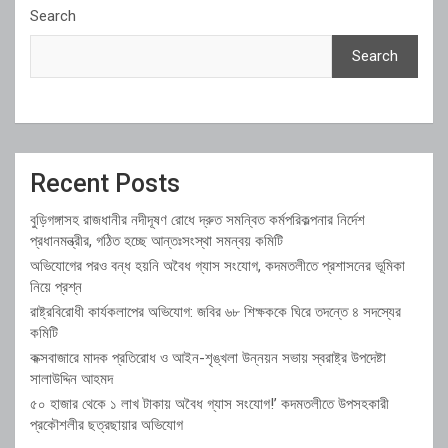
Search
Search
Recent Posts
বুড়িগঙ্গাসহ রাজধানীর নদীদূষণ রোধে দ্রুত সমন্বিত কর্মপরিকল্পনার নির্দেশ
প্রধানমন্ত্রীর, গঠিত হচ্ছে আন্তঃসংস্থা সমন্বয় কমিটি
অভিযোগের পরও বন্ধ হয়নি অবৈধ গ্যাস সংযোগ, কদমতলীতে প্রশাসনের ভূমিকা
নিয়ে প্রশ্ন
রাষ্ট্রবিরোধী কার্যকলাপের অভিযোগ: জবির ৬৮ শিক্ষককে ঘিরে তদন্তে ৪ সদস্যের
কমিটি
কক্সবাজারে মাদক প্রতিরোধ ও আইন-শৃঙ্খলা উন্নয়ন সভায় স্বরাষ্ট্র উপদেষ্টা
সালাউদ্দিন আহমদ
৫০ হাজার থেকে ১ লাখ টাকায় অবৈধ গ্যাস সংযোগ!’ কদমতলীতে উপসহকারী
প্রকৌশলীর ছত্রছায়ার অভিযোগ