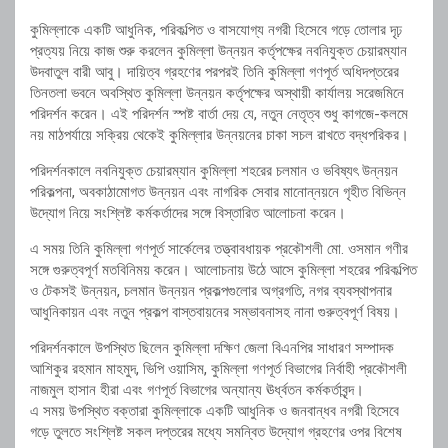
কুমিল্লাকে একটি আধুনিক, পরিকল্পিত ও বাসযোগ্য নগরী হিসেবে গড়ে তোলার দৃঢ়
প্রত্যয় নিয়ে কাজ শুরু করলেন কুমিল্লা উন্নয়ন কর্তৃপক্ষের নবনিযুক্ত চেয়ারম্যান
উদবাতুল বারী আবু। দায়িত্ব গ্রহণের পরপরই তিনি কুমিল্লা গণপূর্ত অধিদপ্তরের
তিনতলা ভবনে অবস্থিত কুমিল্লা উন্নয়ন কর্তৃপক্ষের অস্থায়ী কার্যালয় সরেজমিনে
পরিদর্শন করেন। এই পরিদর্শন স্পষ্ট বার্তা দেয় যে, নতুন নেতৃত্ব শুধু কাগজে-কলমে
নয় মাঠপর্যায়ে সক্রিয় থেকেই কুমিল্লার উন্নয়নের চাকা সচল রাখতে বদ্ধপরিকর।
পরিদর্শনকালে নবনিযুক্ত চেয়ারম্যান কুমিল্লা শহরের চলমান ও ভবিষ্যৎ উন্নয়ন
পরিকল্পনা, অবকাঠামোগত উন্নয়ন এবং নাগরিক সেবার মানোন্নয়নে গৃহীত বিভিন্ন
উদ্যোগ নিয়ে সংশ্লিষ্ট কর্মকর্তাদের সঙ্গে বিস্তারিত আলোচনা করেন।
এ সময় তিনি কুমিল্লা গণপূর্ত সার্কেলের তত্ত্বাবধায়ক প্রকৌশলী মো. ওসমান গণীর
সঙ্গে গুরুত্বপূর্ণ মতবিনিময় করেন। আলোচনায় উঠে আসে কুমিল্লা শহরের পরিকল্পিত
ও টেকসই উন্নয়ন, চলমান উন্নয়ন প্রকল্পগুলোর অগ্রগতি, নগর ব্যবস্থাপনার
আধুনিকায়ন এবং নতুন প্রকল্প বাস্তবায়নের সম্ভাবনাসহ নানা গুরুত্বপূর্ণ বিষয়।
পরিদর্শনকালে উপস্থিত ছিলেন কুমিল্লা দক্ষিণ জেলা বিএনপির সাধারণ সম্পাদক
আশিকুর রহমান মাহমুদ, ভিপি ওয়াসিম, কুমিল্লা গণপূর্ত বিভাগের নির্বাহী প্রকৌশলী
নাজমুল হাসান হীরা এবং গণপূর্ত বিভাগের অন্যান্য ঊর্ধ্বতন কর্মকর্তাবৃন্দ।
এ সময় উপস্থিত বক্তারা কুমিল্লাকে একটি আধুনিক ও জনবান্ধব নগরী হিসেবে
গড়ে তুলতে সংশ্লিষ্ট সকল দপ্তরের মধ্যে সমন্বিত উদ্যোগ গ্রহণের ওপর বিশেষ