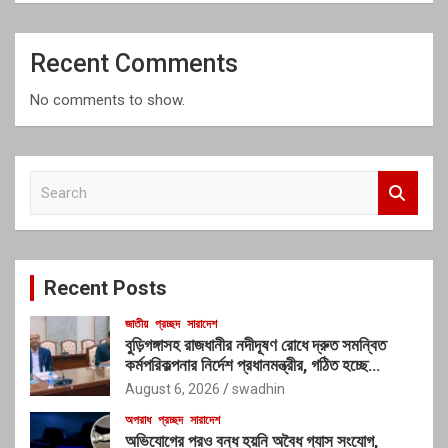
Recent Comments
No comments to show.
S
e
a
r
c
Recent Posts
h
জাতীয়
প্রচ্ছদ
সারাদেশ
বুড়িগঙ্গাসহ রাজধানীর নদীদূষণ রোধে দ্রুত সমন্বিত
কর্মপরিকল্পনার নির্দেশ প্রধানমন্ত্রীর, গঠিত হচ্ছে
আন্তঃসংস্থা সমন্বয় কমিটি
August 6, 2026
swadhin
অপরাধ
প্রচ্ছদ
সারাদেশ
অভিযোগের পরও বন্ধ হয়নি অবৈধ গ্যাস সংযোগ,