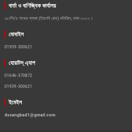
বার্তা ও বাণিজ্যিক কার্যালয়
২৮/সি/৪ শাকের প্লাজা (টয়েনবি রোড) মতিঝিল, ঢাকা-১০০০।
মোবাইল
01939-300621
হোয়াটস্ এ্যাপ
01646-370872
01939-300621
ইমেইল
dssangbad1@gmail.com