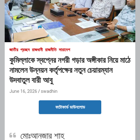
জাতীয়
প্রচ্ছদ
রাজধানী
রাজনীতি
সারাদেশ
কুমিল্লাকে স্বপ্নের নগরী গড়ার অঙ্গীকার নিয়ে মাঠে
নামলেন উন্নয়ন কর্তৃপক্ষের নতুন চেয়ারম্যান
উদবাতুল বারী আবু
June 16, 2026
swadhin
ফটোকার্ড ডাউনলোড
মোঃআনজার শাহ