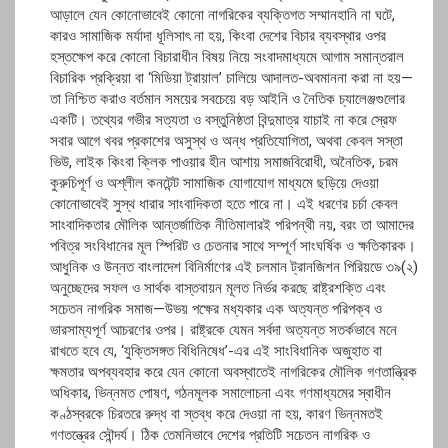
আড়ালে যেন কোনোভাবেই কোনো নাগরিকের ব্যক্তিগত সম্মানহানি না ঘটে,
কারও সামাজিক মর্যাদা ধূলিসাৎ না হয়, কিংবা দেশের বিচার ব্যবস্থার ওপর
হস্তক্ষেপ করে কোনো বিচারাধীন বিষয় নিয়ে সংবাদমাধ্যমে আগাম সমান্তরাল
বিচারিক প্রক্রিয়া বা ‘মিডিয়া ট্রায়াল’ চালিয়ে আদালত-অবমাননা করা না হয়—
তা নিশ্চিত করাও বর্তমান সময়ের সবচেয়ে বড় আইনি ও নৈতিক চ্যালেঞ্জগুলোর
একটি। তথ্যের গভীর সত্যতা ও বস্তুনিষ্ঠতা বিন্দুমাত্র যাচাই না করে স্রেফ
সবার আগে খবর প্রকাশের অসুস্থ ও অন্ধ প্রতিযোগিতা, অথবা কেবল সস্তা
ভিউ, লাইক কিংবা ক্লিক পাওয়ার হীন আশায় সমাজবিরোধী, অনৈতিক, চরম
কুরুচিপূর্ণ ও অশ্লীল কনটেন্ট সামাজিক যোগাযোগ মাধ্যমে ছড়িয়ে দেওয়া
কোনোভাবেই সুস্থ ধারার সাংবাদিকতা হতে পারে না। এই ধরণের চর্চা কেবল
সাংবাদিকতার মৌলিক আন্তর্জাতিক নীতিমালারই পরিপন্থী নয়, বরং তা আমাদের
পবিত্র সংবিধানের মূল স্পিরিট ও চেতনার সাথে সম্পূর্ণ সাংঘর্ষিক ও ক্ষতিকারক।
​আধুনিক ও উন্নত বাংলাদেশ বিনির্মাণের এই চলমান ট্রানজিশন পিরিয়ডে ৩৯(২)
অনুচ্ছেদের সফল ও সার্থক বাস্তবায়ন মূলত নির্ভর করছে রাষ্ট্রশক্তি এবং
সচেতন নাগরিক সমাজ—উভয় পক্ষের মধ্যকার এক অত্যন্ত পরিপক্ব ও
ভারসাম্যপূর্ণ আচরণের ওপর। রাষ্ট্রকে যেমন সর্বদা অত্যন্ত সতর্কভাবে মনে
রাখতে হবে যে, ‘যুক্তিসঙ্গত বিধিনিষেধ’-এর এই সাংবিধানিক অজুহাত বা
ক্ষমতার অপব্যবহার করে যেন কোনো অবস্থাতেই নাগরিকের মৌলিক গণতান্ত্রিক
অধিকার, ভিন্নমত পোষণ, গঠনমূলক সমালোচনা এবং গণমাধ্যমের স্বাধীন
কণ্ঠস্বরকে চিরতরে রুদ্ধ বা স্তব্ধ করে দেওয়া না হয়, কারণ ভিন্নমতই
গণতন্ত্রের সৌন্দর্য। ঠিক তেমনিভাবে দেশের প্রতিটি সচেতন নাগরিক ও