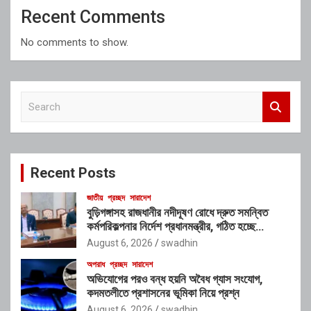
Recent Comments
No comments to show.
S
e
a
r
c
Recent Posts
h
জাতীয়
প্রচ্ছদ
সারাদেশ
বুড়িগঙ্গাসহ রাজধানীর নদীদূষণ রোধে দ্রুত সমন্বিত
কর্মপরিকল্পনার নির্দেশ প্রধানমন্ত্রীর, গঠিত হচ্ছে
আন্তঃসংস্থা সমন্বয় কমিটি
August 6, 2026
swadhin
অপরাধ
প্রচ্ছদ
সারাদেশ
অভিযোগের পরও বন্ধ হয়নি অবৈধ গ্যাস সংযোগ,
কদমতলীতে প্রশাসনের ভূমিকা নিয়ে প্রশ্ন
August 6, 2026
swadhin