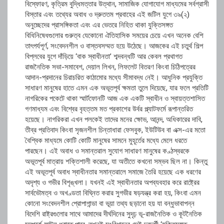
বিস্ফোরণ, কৃত্রিম বুদ্ধিমত্তার উত্থান, সামাজিক যোগাযোগ মাধ্যমের সর্বগ্রাসী
বিস্তার এবং তথ্যের অবাধ ও দ্রুততম প্রবাহের এই জটিল যুগে ৩৯(২)
অনুচ্ছেদের প্রাসঙ্গিকতা এবং এর ভেতরে নিহিত থাকা যুক্তিসঙ্গত
বিধিনিষেধগুলোর গুরুত্ব যেকোনো ঐতিহাসিক সময়ের চেয়ে এখন অনেক বেশি
তাৎপর্যপূর্ণ, সংবেদনশীল ও বাস্তবসম্মত হয়ে উঠেছে। ​আজকের এই চতুর্থ শিল্প
বিপ্লবের যুগে দাঁড়িয়ে ‘বাক স্বাধীনতা’ শব্দবন্ধটি আর কেবল প্রথাগত
রাজনৈতিক সভা-সমাবেশ, দেয়াল লিখন, লিফলেট বিতরণ কিংবা চিঠিপত্রের
আদান-প্রদানের চিরাচরিত কাঠামোর মধ্যে সীমাবদ্ধ নেই। আধুনিক প্রযুক্তি
সাধারণ মানুষের হাতে এমন এক অভূতপূর্ব ক্ষমতা তুলে দিয়েছে, যার ফলে প্রতিটি
নাগরিকের পকেটে থাকা স্মার্টফোনটি আজ এক একটি স্বাধীন ও স্বায়ত্তশাসিত
গণমাধ্যম এবং বিশ্বের বৃহত্তম মত প্রকাশের উর্বর প্ল্যাটফর্মে রূপান্তরিত
হয়েছে। নাগরিকরা এখন পলকেই তাদের মনের ক্ষোভ, আনন্দ, অধিকারের দাবি,
তীব্র প্রতিবাদ কিংবা সৃজনশীল চিন্তাধারা ফেসবুক, ইউটিউব বা এক্স-এর মতো
বৈশ্বিক মাধ্যমে কোটি কোটি মানুষের সামনে মুহূর্তের মধ্যে মেলে ধরতে
পারছেন। এই অবাধ ও সমান্তরাল সুযোগ সাধারণ মানুষের কণ্ঠস্বরকে
অভূতপূর্ব মাত্রায় শক্তিশালী করেছে, যা অতীতে কখনো সম্ভব ছিল না। কিন্তু
এই অভূতপূর্ব অবাধ স্বাধীনতার সমান্তরালে সমাজে তৈরি হয়েছে এক ধরণের
অদৃশ্য ও গভীর বিশৃঙ্খলা। যখনই এই স্বাধীনতার অপব্যবহার করে রাষ্ট্রের
সার্বভৌমত্ব ও অখণ্ডতা বিঘ্নিত করার সুগভীর ষড়যন্ত্র করা হয়, কিংবা এমন
কোনো সংবেদনশীল প্রোপাগান্ডা বা ভূয়া তথ্য ছড়ানো হয় যা বন্ধুভাবাপন্ন
বিদেশি রাষ্ট্রগুলোর সাথে আমাদের দীর্ঘদিনের সুদৃঢ় ভূ-রাজনৈতিক ও কূটনৈতিক