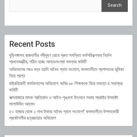
Search
Recent Posts
বুড়িগঙ্গাসহ রাজধানীর নদীদূষণ রোধে দ্রুত সমন্বিত কর্মপরিকল্পনার নির্দেশ
প্রধানমন্ত্রীর, গঠিত হচ্ছে আন্তঃসংস্থা সমন্বয় কমিটি
অভিযোগের পরও বন্ধ হয়নি অবৈধ গ্যাস সংযোগ, কদমতলীতে প্রশাসনের ভূমিকা
নিয়ে প্রশ্ন
রাষ্ট্রবিরোধী কার্যকলাপের অভিযোগ: জবির ৬৮ শিক্ষককে ঘিরে তদন্তে ৪ সদস্যের
কমিটি
কক্সবাজারে মাদক প্রতিরোধ ও আইন-শৃঙ্খলা উন্নয়ন সভায় স্বরাষ্ট্র উপদেষ্টা
সালাউদ্দিন আহমদ
৫০ হাজার থেকে ১ লাখ টাকায় অবৈধ গ্যাস সংযোগ!’ কদমতলীতে উপসহকারী
প্রকৌশলীর ছত্রছায়ার অভিযোগ