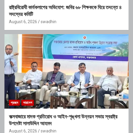
রাষ্ট্রবিরোধী কার্যকলাপের অভিযোগ: জবির ৬৮ শিক্ষককে ঘিরে তদন্তে ৪
সদস্যের কমিটি
August 6, 2026
swadhin
প্রচ্ছদ
সারাদেশ
কক্সবাজারে মাদক প্রতিরোধ ও আইন-শৃঙ্খলা উন্নয়ন সভায় স্বরাষ্ট্র
উপদেষ্টা সালাউদ্দিন আহমদ
August 6, 2026
swadhin