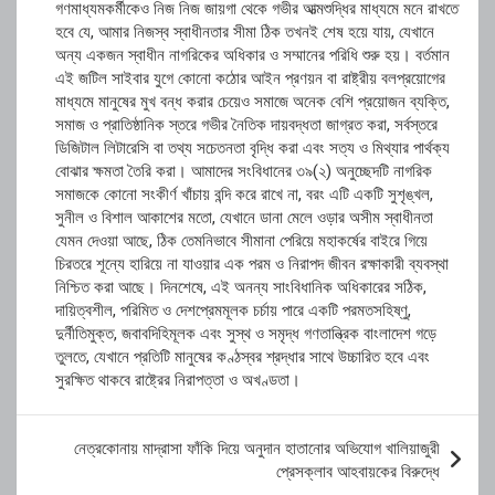
গণমাধ্যমকর্মীকেও নিজ নিজ জায়গা থেকে গভীর আত্মশুদ্ধির মাধ্যমে মনে রাখতে
হবে যে, আমার নিজস্ব স্বাধীনতার সীমা ঠিক তখনই শেষ হয়ে যায়, যেখানে
অন্য একজন স্বাধীন নাগরিকের অধিকার ও সম্মানের পরিধি শুরু হয়। বর্তমান
এই জটিল সাইবার যুগে কোনো কঠোর আইন প্রণয়ন বা রাষ্ট্রীয় বলপ্রয়োগের
মাধ্যমে মানুষের মুখ বন্ধ করার চেয়েও সমাজে অনেক বেশি প্রয়োজন ব্যক্তি,
সমাজ ও প্রাতিষ্ঠানিক স্তরে গভীর নৈতিক দায়বদ্ধতা জাগ্রত করা, সর্বস্তরে
ডিজিটাল লিটারেসি বা তথ্য সচেতনতা বৃদ্ধি করা এবং সত্য ও মিথ্যার পার্থক্য
বোঝার ক্ষমতা তৈরি করা। আমাদের সংবিধানের ৩৯(২) অনুচ্ছেদটি নাগরিক
সমাজকে কোনো সংকীর্ণ খাঁচায় বন্দি করে রাখে না, বরং এটি একটি সুশৃঙ্খল,
সুনীল ও বিশাল আকাশের মতো, যেখানে ডানা মেলে ওড়ার অসীম স্বাধীনতা
যেমন দেওয়া আছে, ঠিক তেমনিভাবে সীমানা পেরিয়ে মহাকর্ষের বাইরে গিয়ে
চিরতরে শূন্যে হারিয়ে না যাওয়ার এক পরম ও নিরাপদ জীবন রক্ষাকারী ব্যবস্থা
নিশ্চিত করা আছে। দিনশেষে, এই অনন্য সাংবিধানিক অধিকারের সঠিক,
দায়িত্বশীল, পরিমিত ও দেশপ্রেমমূলক চর্চায় পারে একটি পরমতসহিষ্ণু,
দুর্নীতিমুক্ত, জবাবদিহিমূলক এবং সুস্থ ও সমৃদ্ধ গণতান্ত্রিক বাংলাদেশ গড়ে
তুলতে, যেখানে প্রতিটি মানুষের কণ্ঠস্বর শ্রদ্ধার সাথে উচ্চারিত হবে এবং
সুরক্ষিত থাকবে রাষ্ট্রের নিরাপত্তা ও অখণ্ডতা।
নেত্রকোনায় মাদ্রাসা ফাঁকি দিয়ে অনুদান হাতানোর অভিযোগ খালিয়াজুরী
প্রেসক্লাব আহবায়কের বিরুদ্ধে