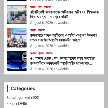
প্রচ্ছদ
শিক্ষা
সারাদেশ
রাষ্ট্রবিরোধী কার্যকলাপের অভিযোগ: জবির ৬৮ শিক্ষককে
ঘিরে তদন্তে ৪ সদস্যের কমিটি
August 6, 2026
swadhin
প্রচ্ছদ
সারাদেশ
কক্সবাজারে মাদক প্রতিরোধ ও আইন-শৃঙ্খলা উন্নয়ন
সভায় স্বরাষ্ট্র উপদেষ্টা সালাউদ্দিন আহমদ
August 6, 2026
swadhin
অপরাধ
প্রচ্ছদ
সারাদেশ
৫০ হাজার থেকে ১ লাখ টাকায় অবৈধ গ্যাস সংযোগ!’
কদমতলীতে উপসহকারী প্রকৌশলীর ছত্রছায়ার
অভিযোগ
August 6, 2026
swadhin
Categories
Uncategorized
(200)
অপরাধ
(1,945)