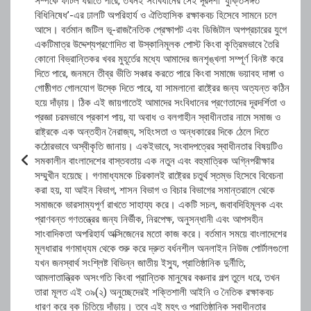
সম্পর্কে ফাটল ধরাতে পারে, তখনই সংবিধানের সেই দূরদর্শী ‘যুক্তিসঙ্গত
বিধিনিষেধ’-এর ঢালটি অপরিহার্য ও ঐতিহাসিক রক্ষাকবচ হিসেবে সামনে চলে
আসে। বর্তমান জটিল ভূ-রাজনৈতিক প্রেক্ষাপট এবং ডিজিটাল অপপ্রচারের যুগে
একটিমাত্র উদ্দেশ্যপ্রণোদিত বা উস্কানিমূলক পোস্ট কিংবা কৃত্রিমভাবে তৈরি
কোনো বিভ্রান্তিকর খবর মুহূর্তের মধ্যে আমাদের জনশৃঙ্খলা সম্পূর্ণ বিনষ্ট করে
দিতে পারে, জনমনে তীব্র ভীতি সঞ্চার করতে পারে কিংবা সমাজে ভয়াবহ দাঙ্গা ও
গোষ্ঠীগত গোলযোগ উস্কে দিতে পারে, যা সামলানো রাষ্ট্রের জন্য অত্যন্ত কঠিন
হয়ে দাঁড়ায়। ঠিক এই জায়গাতেই আমাদের সংবিধানের প্রণেতাদের দূরদর্শিতা ও
প্রজ্ঞা চরমভাবে প্রকাশ পায়, যা অবাধ ও বলগাহীন স্বাধীনতার নামে সমাজ ও
রাষ্ট্রকে এক অন্তহীন নৈরাজ্য, সহিংসতা ও অন্ধকারের দিকে ঠেলে দিতে
কঠোরভাবে অস্বীকৃতি জানায়। ​একইভাবে, সংবাদপত্রের স্বাধীনতার বিষয়টিও
সমকালীন বাংলাদেশের বাস্তবতায় এক নতুন এবং বহুমাত্রিক অগ্নিপরীক্ষার
সম্মুখীন হয়েছে। গণমাধ্যমকে চিরকালই রাষ্ট্রের চতুর্থ স্তম্ভ হিসেবে বিবেচনা
করা হয়, যা আইন বিভাগ, শাসন বিভাগ ও বিচার বিভাগের সমান্তরালে থেকে
সমাজকে ভারসাম্যপূর্ণ রাখতে সাহায্য করে। একটি সচল, জবাবদিহিমূলক এবং
প্রাণবন্ত গণতন্ত্রের জন্য নির্ভীক, নিরপেক্ষ, অনুসন্ধানী এবং আপসহীন
সাংবাদিকতা অপরিহার্য অক্সিজেনের মতো কাজ করে। বর্তমান সময়ে বাংলাদেশের
মূলধারার গণমাধ্যম থেকে শুরু করে দ্রুত বর্ধনশীল অনলাইন নিউজ পোর্টালগুলো
যখন জনস্বার্থ সংশ্লিষ্ট বিভিন্ন জাতীয় ইস্যু, প্রাতিষ্ঠানিক দুর্নীতি,
আমলাতান্ত্রিক অসংগতি কিংবা প্রান্তিক মানুষের বঞ্চনার গল্প তুলে ধরে, তখন
তারা মূলত এই ৩৯(২) অনুচ্ছেদেরই শক্তিশালী আইনি ও নৈতিক রক্ষাকবচ
ধারণ করে বুক চিতিয়ে দাঁড়ায়। তবে এই মহৎ ও প্রাতিষ্ঠানিক স্বাধীনতার