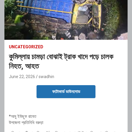
UNCATEGORIZED
কুমিল্লায় চামড়া বোঝাই ট্রাক খাদে পড়ে চালক
নিহত, আহত
June 22, 2026
swadhin
ফটোকার্ড ডাউনলোড
*আবু ইউছুফ রাবেত
উপজেলা প্রতিনিধি বরুড়া