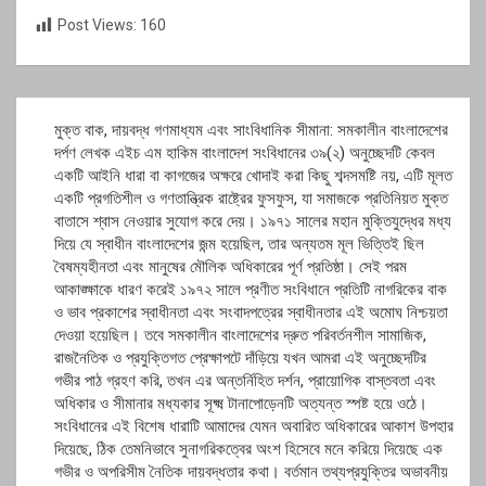
Post Views:
160
Post
মুক্ত বাক, দায়বদ্ধ গণমাধ্যম এবং সাংবিধানিক সীমানা: সমকালীন বাংলাদেশের
navigation
দর্পণ লেখক এইচ এম হাকিম ​বাংলাদেশ সংবিধানের ৩৯(২) অনুচ্ছেদটি কেবল
একটি আইনি ধারা বা কাগজের অক্ষরে খোদাই করা কিছু শব্দসমষ্টি নয়, এটি মূলত
একটি প্রগতিশীল ও গণতান্ত্রিক রাষ্ট্রের ফুসফুস, যা সমাজকে প্রতিনিয়ত মুক্ত
বাতাসে শ্বাস নেওয়ার সুযোগ করে দেয়। ১৯৭১ সালের মহান মুক্তিযুদ্ধের মধ্য
দিয়ে যে স্বাধীন বাংলাদেশের জন্ম হয়েছিল, তার অন্যতম মূল ভিত্তিই ছিল
বৈষম্যহীনতা এবং মানুষের মৌলিক অধিকারের পূর্ণ প্রতিষ্ঠা। সেই পরম
আকাঙ্ক্ষাকে ধারণ করেই ১৯৭২ সালে প্রণীত সংবিধানে প্রতিটি নাগরিকের বাক
ও ভাব প্রকাশের স্বাধীনতা এবং সংবাদপত্রের স্বাধীনতার এই অমোঘ নিশ্চয়তা
দেওয়া হয়েছিল। তবে সমকালীন বাংলাদেশের দ্রুত পরিবর্তনশীল সামাজিক,
রাজনৈতিক ও প্রযুক্তিগত প্রেক্ষাপটে দাঁড়িয়ে যখন আমরা এই অনুচ্ছেদটির
গভীর পাঠ গ্রহণ করি, তখন এর অন্তর্নিহিত দর্শন, প্রায়োগিক বাস্তবতা এবং
অধিকার ও সীমানার মধ্যকার সূক্ষ্ম টানাপোড়েনটি অত্যন্ত স্পষ্ট হয়ে ওঠে।
সংবিধানের এই বিশেষ ধারাটি আমাদের যেমন অবারিত অধিকারের আকাশ উপহার
দিয়েছে, ঠিক তেমনিভাবে সুনাগরিকত্বের অংশ হিসেবে মনে করিয়ে দিয়েছে এক
গভীর ও অপরিসীম নৈতিক দায়বদ্ধতার কথা। বর্তমান তথ্যপ্রযুক্তির অভাবনীয়