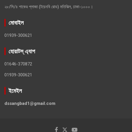
২৮/সি/৪ শাকের প্লাজা (টয়েনবি রোড) মতিঝিল, ঢাকা-১০০০।
মোবাইল
01939-300621
হোয়াটস্ এ্যাপ
01646-370872
01939-300621
ইমেইল
dssangbad1@gmail.com