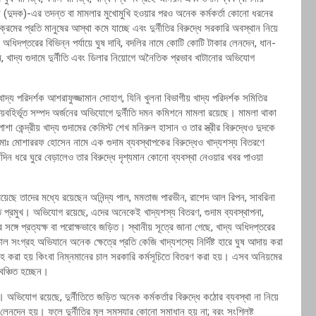
িশন (দুদক)-এর তদন্ত বা মামলার মুখোমুখি হওয়ার পরও অনেক কর্মকর্তা কোনো ধরনের
ক্রমের প্রতি মানুষের আস্থা কমে যাচ্ছে এবং দুর্নীতির বিরুদ্ধে সরকারি অবস্থান নিয়ে
য অধিদপ্তরের বিভিন্ন পর্যায়ে ঘুষ দাবি, বদলির নামে কোটি কোটি টাকার লেনদেন, ধান-
, খাদ্য গুদামে দুর্নীতি এবং ডিলার নিয়োগে অনৈতিক প্রভাব খাটানোর অভিযোগ
 পরিদর্শক আশরাফুজ্জামান সোহাগ, যিনি খুলনা বিভাগীয় খাদ্য পরিদর্শক সমিতির
য়বহির্ভূত সম্পদ অর্জনের অভিযোগে দুর্নীতি দমন কমিশনে মামলা রয়েছে। মামলা থাকা
কেন্দ্রীয় খাদ্য গুদামের কেমিস্ট শেখ মনিরুল হাসান ও তার স্ত্রীর বিরুদ্ধেও দুদকে
 মোঃ মোশাররফ হোসেন নামে এক গুদাম ব্যবস্থাপকের বিরুদ্ধেও খাদ্যশস্য বিতরণে
ঘদিন ধরে ঘুরে বেড়ালেও তার বিরুদ্ধে দৃশ্যমান কোনো ব্যবস্থা নেওয়ার খবর পাওয়া
 রয়েছে তাদের মধ্যে রয়েছেন অনিন্দ্য পাল, মমতাজ পারভীন, রাশেদ আল রিপন, সাবরিনা
ত প্রমুখ। অভিযোগ রয়েছে, এদের অনেকেই খাদ্যশস্য বিতরণ, গুদাম ব্যবস্থাপনা,
 সঙ্গে প্রত্যক্ষ বা পরোক্ষভাবে জড়িত। স্থানীয় সূত্রে জানা গেছে, খাদ্য অধিদপ্তরের
াল সংগ্রহ অভিযানে অনেক ক্ষেত্রে প্রতি কেজি খাদ্যশস্যে নির্দিষ্ট হারে ঘুষ আদায় করা
 করা হয় কিংবা নিম্নমানের চাল সরকারি কর্মসূচিতে বিতরণ করা হয়। এসব অনিয়মের
বঞ্চিত হচ্ছেন।
যোগ রয়েছে, দুর্নীতিতে জড়িত অনেক কর্মকর্তার বিরুদ্ধে কঠোর ব্যবস্থা না নিয়ে
লেনদেন হয়। ফলে দুর্নীতির মূল সমস্যার কোনো সমাধান হয় না; বরং সংশ্লিষ্ট