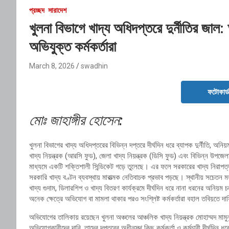
প্রচ্ছদ
সারাদেশ
খুলনা বিভাগে খাদ্য অধিদপ্তরে দুর্নীতির জাল: 
অভিযুক্ত কর্মকর্তারা
March 8, 2026
swadhin
ফটোকার্
মোঃ জাহাঙ্গীর হোসেন:
খুলনা বিভাগের খাদ্য অধিদপ্তরের বিভিন্ন দপ্তরে দীর্ঘদিন ধরে ব্যাপক দুর্নীতি,
খাদ্য নিয়ন্ত্রক (আরসি ফুড), জেলা খাদ্য নিয়ন্ত্রক (ডিসি ফুড) এবং বিভিন্ন উপজ
মাধ্যমে একটি শক্তিশালী সিন্ডিকেট গড়ে তুলেছে। এর ফলে সরকারের খাদ্য নিরাপত্তা ক
সরকারি খাদ্য বণ্টন ব্যবস্থায় মারাত্মক নেতিবাচক প্রভাব পড়ছে। স্থানীয় সচেতন 
খাদ্য গুদাম, ডিলারশিপ ও খাদ্য বিতরণ কার্যক্রমে দীর্ঘদিন ধরে নানা ধরনের অনিয়ম 
অনেক ক্ষেত্রে অভিযোগ বা মামলা থাকার পরও সংশ্লিষ্ট কর্মকর্তারা বহাল তবিয়তে দায
অভিযোগের তালিকায় রয়েছেন খুলনা অঞ্চলের আঞ্চলিক খাদ্য নিয়ন্ত্রক মোহাম্মদ মামু
অভিযোগকারীদের দাবি, তাদের দপ্তরের অধীনস্থ কিছু কর্মকর্তা ও কর্মচারী দীর্ঘদিন ধর