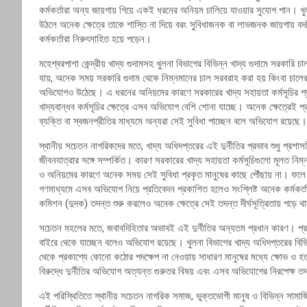
কর্মকর্তারা অন্য জায়গায় গিয়ে একই ধরনের অনিয়ম চালিয়ে যাওয়ার সুযোগ পান। খুল
উঠলে অনেক ক্ষেত্রে তাকে শাস্তি না দিয়ে বরং সুবিধাজনক বা লাভজনক জায়গায় বদ
কর্মকর্তারা নিরুৎসাহিত হয়ে পড়েন।
মহেশ্বরপাশা কেন্দ্রীয় খাদ্য গুদামসহ খুলনা বিভাগের বিভিন্ন খাদ্য গুদামে সরকারি
যায়, অনেক সময় সরকারি গুদাম থেকে নিম্নমানের চাল সরবরাহ করা হয় কিংবা চাল
অভিযোগও উঠেছে। এ ধরনের অনিয়মের কারণে সরকারের খাদ্য সহায়তা কর্মসূচির প
খাদ্যবান্ধব কর্মসূচির ক্ষেত্রে এসব অভিযোগ বেশি শোনা যাচ্ছে। অনেক ক্ষেত্রেই প্রক
ব্যক্তি বা স্বজনপ্রীতির মাধ্যমে অন্যরা সেই সুবিধা পাচ্ছেন বলে অভিযোগ রয়েছে।
স্থানীয় সচেতন নাগরিকদের মতে, খাদ্য অধিদপ্তরের এই দুর্নীতির প্রভাব শুধু প্রশাসন
জীবনযাত্রার সঙ্গে সম্পর্কিত। কারণ সরকারের খাদ্য সহায়তা কর্মসূচিগুলো মূলত নিম্ন
ও অনিয়মের কারণে অনেক সময় সেই সুবিধা প্রকৃত মানুষের কাছে পৌঁছায় না। ফলে স
গণমাধ্যমে এসব অভিযোগ নিয়ে প্রতিবেদন প্রকাশিত হলেও সংশ্লিষ্ট অনেক কর্মকর্তার
কমিশন (দুদক) তদন্ত শুরু করলেও অনেক ক্ষেত্রে সেই তদন্ত দীর্ঘসূত্রিতায় পড়ে 
সচেতন মহলের মতে, জবাবদিহিতার অভাবই এই দুর্নীতির অন্যতম প্রধান কারণ। প্
বাইরে থেকে যাচ্ছেন বলেও অভিযোগ রয়েছে। খুলনা বিভাগের খাদ্য অধিদপ্তরের বিভিন্ন ক
থেকে প্রকাশ্যে কোনো কঠোর পদক্ষেপ না নেওয়ায় সাধারণ মানুষের মধ্যে ক্ষোভ ও হতাশ
বিরুদ্ধে দুর্নীতির অভিযোগ অত্যন্ত গুরুতর বিষয় এবং এসব অভিযোগের নিরপেক্ষ ত
এই পরিস্থিতিতে স্থানীয় সচেতন নাগরিক সমাজ, ভুক্তভোগী মানুষ ও বিভিন্ন সামাজ