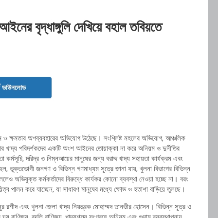
আইনের বৃদ্ধাঙ্গুলি দেখিয়ে বহাল তবিয়তে
ড ডাউনলোড
 অনিয়ম ও ক্ষমতার অপব্যবহারের অভিযোগ উঠেছে। সংশ্লিষ্ট মহলের অভিযোগ, আঞ্চলিক
েলার খাদ্য পরিদর্শকদের একটি অংশ আইনের তোয়াক্কা না করে অনিয়ম ও দুর্নীতির
র্মসূচি, দরিদ্র ও নিম্নআয়ের মানুষের জন্য বরাদ্দ খাদ্য সহায়তা কার্যক্রম এবং
মহল, ভুক্তভোগী জনগণ ও বিভিন্ন গণমাধ্যম সূত্রে জানা যায়, খুলনা বিভাগের বিভিন্ন
চললেও অভিযুক্ত কর্মকর্তাদের বিরুদ্ধে কার্যকর কোনো ব্যবস্থা নেওয়া হচ্ছে না। বরং
়িত্ব পালন করে যাচ্ছেন, যা সাধারণ মানুষের মধ্যে ক্ষোভ ও হতাশা বাড়িয়ে তুলছে।
নুর রশীদ এবং খুলনা জেলা খাদ্য নিয়ন্ত্রক মোহাম্মদ তানভীর হোসেন। বিভিন্ন সূত্র ও
ে ঘুষ বাণিজ্য, বদলি বাণিজ্য, খাদ্যশস্য সংগ্রহে অনিয়ম এবং গুদাম ব্যবস্থাপনায়