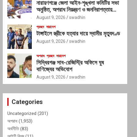
নারায়ণগঞ্জে জেলা আইন-শৃঙ্খলা কমিটির সভা
অনুষ্ঠিত, অপরাধ নিয়ন্ত্রণ ও জননিরাপত্তায়
বিশেষ জোর
August 9, 2026
swadhin
প্রচ্ছদ
সারাদেশ
টাঙ্গাইলে স্ত্রীকে হত্যার দায়ে স্বামীর মৃত্যুদণ্ড
August 9, 2026
swadhin
অপরাধ
প্রচ্ছদ
সারাদেশ
সিদ্ধিরগঞ্জ সাব-রেজিস্ট্রি অফিসে ঘুষ
বাণিজ্যের অভিযোগ
August 9, 2026
swadhin
Categories
Uncategorized
(201)
অপরাধ
(1,953)
অর্থনীতি
(83)
আইটি বিশ্ব
(11)