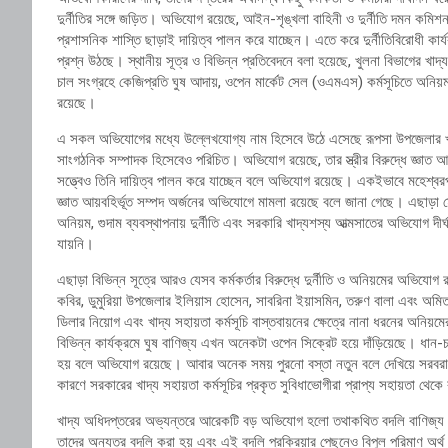
দুর্নীতির সঙ্গে জড়িত। অভিযোগ রয়েছে, আইন-শৃঙ্খলা বাহিনী ও দুর্নীতি দমন কম
প্রশাসনিক শাস্তি ছাড়াই দায়িত্ব পালন করে যাচ্ছেন। এতে করে দুর্নীতিবিরোধী কার্য
প্রশ্ন উঠছে। স্থানীয় সূত্র ও বিভিন্ন প্রতিবেদনে বলা হয়েছে, খুলনা বিভাগের খাদ্
চাল সংগ্রহে কেজিপ্রতি ঘুষ আদায়, ওপেন মার্কেট সেল (ওএমএস) কর্মসূচিতে অনিয়ম
রয়েছে।
এ সকল অভিযোগের মধ্যে উল্লেখযোগ্য নাম হিসেবে উঠে এসেছে রূপসা উপজেলার খাদ্য
সাংগঠনিক সম্পাদক হিসেবেও পরিচিত। অভিযোগ রয়েছে, তার স্ত্রীর বিরুদ্ধে জ্ঞাত আ
সত্ত্বেও তিনি দায়িত্ব পালন করে যাচ্ছেন বলে অভিযোগ রয়েছে। একইভাবে মহেশ্বরপাশা 
জ্ঞাত আয়বহির্ভূত সম্পদ অর্জনের অভিযোগে মামলা রয়েছে বলে জানা গেছে। এছাড়া
অনিয়ম, গুদাম ব্যবস্থাপনায় দুর্নীতি এবং সরকারি খাদ্যশস্য আত্মসাতের অভিযোগ দীর্
যায়নি।
এছাড়া বিভিন্ন সূত্রে আরও যেসব কর্মকর্তার বিরুদ্ধে দুর্নীতি ও অনিয়মের অভিযোগ
কবির, ডুমুরিয়া উপজেলার ইলিয়াস হোসেন, সাবরিনা ইয়াসমিন, তরুণ বালা এবং অমি
ডিলার নিয়োগ এবং খাদ্য সহায়তা কর্মসূচি বাস্তবায়নের ক্ষেত্রে নানা ধরনের অনিয়মের
বিভিন্ন কার্যক্রমে ঘুষ বাণিজ্য এখন অনেকটা ওপেন সিক্রেট হয়ে দাঁড়িয়েছে। ধান-চ
হয় বলে অভিযোগ রয়েছে। আবার অনেক সময় পুরনো বস্তা নতুন বলে দেখিয়ে সরবরাহ
কারণে সরকারের খাদ্য সহায়তা কর্মসূচির প্রকৃত সুবিধাভোগীরা প্রাপ্য সহায়তা থেকে 
খাদ্য অধিদপ্তরের অভ্যন্তরে আরেকটি বড় অভিযোগ হলো তথাকথিত বদলি বাণিজ্য। অভি
তাদের অন্যত্র বদলি করা হয় এবং এই বদলি প্রক্রিয়ার পেছনেও বিপুল পরিমাণ অর্থ 