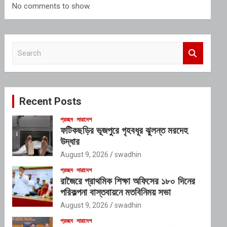
No comments to show.
S
e
a
r
c
Recent Posts
h
প্রচ্ছদ
সারাদেশ
ফটিকছড়ির ভূজপুরে গৃহবধূর ঝুলন্ত মরদেহ
উদ্ধার
August 9, 2026
swadhin
প্রচ্ছদ
সারাদেশ
রাজৈরে প্রাথমিক শিক্ষা অফিসের ১৮০ দিনের
পরিকল্পনা বাস্তবায়নে মতবিনিময় সভা
August 9, 2026
swadhin
প্রচ্ছদ
সারাদেশ