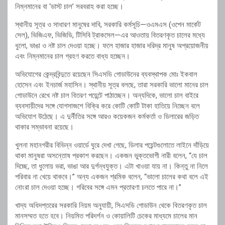
নিম্নমানের বা ‘ডাস্ট চাল’ সরবরাহ করা হচ্ছে।
স্থানীয় সূত্র ও সাধারণ মানুষের দাবি, সরকারি কর্মসূচি—ওএমএস (ওপেন মার্কেট
সেল), ভিজিএফ, ভিজিডি, টিসিবি ট্রাকসেল—এর আওতায় বিতরণকৃত চালের মধ্যে
ধুলো, ভাঙা ও নষ্ট চাল দেওয়া হচ্ছে। ফলে হাজার হাজার দরিদ্র মানুষ অপ্রয়োজনীয়
এবং নিম্নমানের চাল গ্রহণ করতে বাধ্য হচ্ছেন।
অভিযোগের কেন্দ্রবিন্দুতে রয়েছেন সিএসডি গোডাউনের ব্যবস্থাপক মোঃ ইকবাল
হোসেন এবং ইনচার্জ মহাসিন। স্থানীয় সূত্র বলছে, তারা সরকারি ভালো মানের চাল
গোডাউনে রেখে নষ্ট চাল বিতরণ পয়েন্টে পাঠাচ্ছেন। অন্যদিকে, ভালো চাল বাইরে
ব্যবসায়ীদের সঙ্গে যোগসাজশে বিক্রি করে কোটি কোটি টাকা হাতিয়ে নিচ্ছেন বলে
অভিযোগ উঠেছে। এ দুর্নীতির সঙ্গে আরও কয়েকজন কর্মকর্তা ও ডিলারের জড়িত
থাকার সম্ভাবনা রয়েছে।
খুলনা মহানগরীর বিভিন্ন ওয়ার্ডে ঘুরে দেখা গেছে, ডিলার পয়েন্টগুলোতে লাইনে দাঁড়িয়ে
থাকা মানুষরা অসন্তোষ প্রকাশ করছেন। একজন ভুক্তভোগী নারী বলেন, “যে চাল
দিচ্ছে, তা ধুলোয় ভরা, ভাঙা আর দুর্গন্ধযুক্ত। এটা খাওয়া যায় না। কিন্তু না নিলে
পরিবার না খেয়ে থাকবে।” অন্য একজন শ্রমিক বলেন, “ভালো চালের কথা বলে এই
নোংরা চাল দেওয়া হচ্ছে। গরিবের সঙ্গে এমন প্রতারণা চলতে পারে না।”
খাদ্য অধিদপ্তরের সরকারি নিয়ম অনুযায়ী, সিএসডি গোডাউন থেকে বিতরণকৃত চাল
মানসম্মত হতে হবে। নিয়মিত পরিদর্শন ও কোয়ালিটি চেকের মাধ্যমে চালের মান