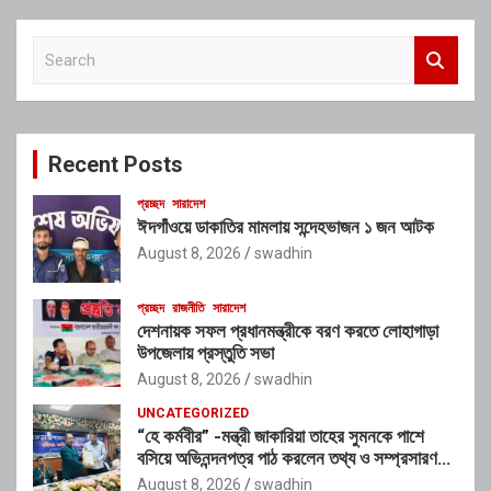
S
e
a
r
c
Recent Posts
h
প্রচ্ছদ
সারাদেশ
ঈদগাঁওয়ে ডাকাতির মামলায় সন্দেহভাজন ১ জন আটক
August 8, 2026
swadhin
প্রচ্ছদ
রাজনীতি
সারাদেশ
দেশনায়ক সফল প্রধানমন্ত্রীকে বরণ করতে লোহাগাড়া
উপজেলায় প্রস্তুতি সভা
August 8, 2026
swadhin
UNCATEGORIZED
“হে কর্মবীর” -মন্ত্রী জাকারিয়া তাহের সুমনকে পাশে
বসিয়ে অভিনন্দনপত্র পাঠ করলেন তথ্য ও সম্প্রসারণ
মন্ত্রণালয়ের ভারপ্রাপ্ত সচিব শাহ আলম
August 8, 2026
swadhin