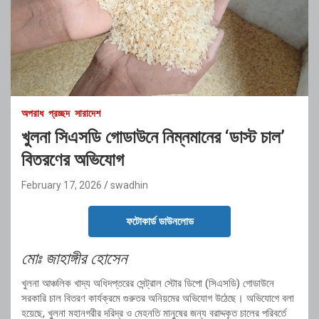
অপরাধ
প্রচ্ছদ
সারাদেশ
খুলনা সিএসডি গোডাউনে নিম্নমানের ‘ডাস্ট চাল’
বিতরণের অভিযোগ
February 17, 2026
swadhin
ফটোকার্ড ডাউনলোড
মোঃ জাহাঙ্গীর হোসেন
খুলনা আঞ্চলিক খাদ্য অধিদপ্তরের সেন্ট্রাল স্টোর ডিপো (সিএসডি) গোডাউনে
সরকারি চাল বিতরণ কার্যক্রমে গুরুতর অনিয়মের অভিযোগ উঠেছে। অভিযোগে বলা
হয়েছে, খুলনা মহানগরীর দরিদ্র ও মেহনতি মানুষের জন্য বরাদ্দকৃত চালের পরিবর্তে