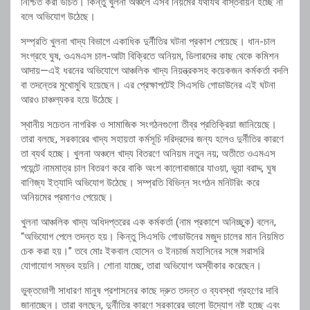
নিশ্চিত করা উচিত। কিন্তু খুলনা অঞ্চলে এসব নিয়মের যথাযথ বাস্তবায়ন হচ্ছে না
বলে অভিযোগ উঠেছে।
সম্প্রতি খুলনা খাদ্য বিভাগে একাধিক দুর্নীতির ঘটনা প্রকাশ পেয়েছে। ধান-চাল
সংগ্রহে ঘুষ, ওএমএস চাল-আটা বিক্রিতে অনিয়ম, ডিলারদের কাছ থেকে কমিশন
আদায়—এই ধরনের অভিযোগে আঞ্চলিক খাদ্য নিয়ন্ত্রকসহ কয়েকজন কর্মকর্তা বদলি
বা তদন্তের মুখোমুখি হয়েছেন। এর প্রেক্ষাপটেই সিএসডি গোডাউনের এই ঘটনা
আরও চাঞ্চল্যকর হয়ে উঠেছে।
স্থানীয় সচেতন নাগরিক ও সামাজিক সংগঠনগুলো তীব্র প্রতিক্রিয়া জানিয়েছে।
তারা বলছে, সরকারের খাদ্য সহায়তা কর্মসূচি দরিদ্রদের জন্য হলেও দুর্নীতির কারণে
তা ব্যর্থ হচ্ছে। খুলনা অঞ্চলে খাদ্য বিতরণে অনিয়ম নতুন নয়; অতীতে ওএমএস
পয়েন্টে নামমাত্র চাল বিতরণ করে বাকি অংশ কালোবাজারে যাওয়া, ভুয়া বরাদ্দ, ঘুষ
বাণিজ্য ইত্যাদি অভিযোগ উঠেছে। সম্প্রতি বিভিন্ন সংগঠন মনিটরিং করে
অনিয়মের প্রমাণও পেয়েছে।
খুলনা আঞ্চলিক খাদ্য অধিদপ্তরের এক কর্মকর্তা (নাম প্রকাশে অনিচ্ছুক) বলেন,
“অভিযোগ পেলে তদন্ত হয়। কিন্তু সিএসডি গোডাউনের মজুদ চালের মান নিয়মিত
চেক করা হয়।” তবে মোঃ ইকবাল হোসেন ও ইনচার্জ মহাসিনের সঙ্গে সরাসরি
যোগাযোগ সম্ভব হয়নি। শোনা যাচ্ছে, তারা অভিযোগ অস্বীকার করেছেন।
ভুক্তভোগী সাধারণ মানুষ প্রশাসনের কাছে দ্রুত তদন্ত ও ব্যবস্থা গ্রহণের দাবি
জানাচ্ছেন। তারা বলছেন, দুর্নীতির কারণে সরকারের ভালো উদ্যোগ নষ্ট হচ্ছে এবং