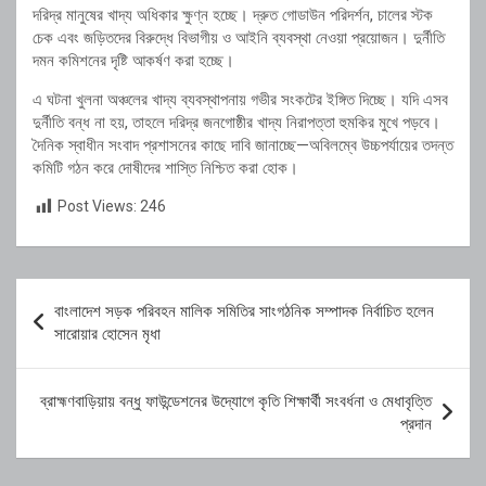
দরিদ্র মানুষের খাদ্য অধিকার ক্ষুণ্ন হচ্ছে। দ্রুত গোডাউন পরিদর্শন, চালের স্টক
চেক এবং জড়িতদের বিরুদ্ধে বিভাগীয় ও আইনি ব্যবস্থা নেওয়া প্রয়োজন। দুর্নীতি
দমন কমিশনের দৃষ্টি আকর্ষণ করা হচ্ছে।
এ ঘটনা খুলনা অঞ্চলের খাদ্য ব্যবস্থাপনায় গভীর সংকটের ইঙ্গিত দিচ্ছে। যদি এসব
দুর্নীতি বন্ধ না হয়, তাহলে দরিদ্র জনগোষ্ঠীর খাদ্য নিরাপত্তা হুমকির মুখে পড়বে।
দৈনিক স্বাধীন সংবাদ প্রশাসনের কাছে দাবি জানাচ্ছে—অবিলম্বে উচ্চপর্যায়ের তদন্ত
কমিটি গঠন করে দোষীদের শাস্তি নিশ্চিত করা হোক।
Post Views:
246
Post
বাংলাদেশ সড়ক পরিবহন মালিক সমিতির সাংগঠনিক সম্পাদক নির্বাচিত হলেন
navigation
সারোয়ার হোসেন মৃধা
ব্রাহ্মণবাড়িয়ায় বন্ধু ফাউন্ডেশনের উদ্যোগে কৃতি শিক্ষার্থী সংবর্ধনা ও মেধাবৃত্তি
প্রদান