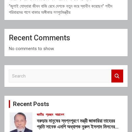
“জুলাই যোদ্ধারা জীবন বাজি রেখে দেশকে নতুন করে স্বাধীন করেছেন” শহীদ
পরিবারদের পাশে থাকার অঙ্গীকার গণপূর্তমন্ত্রীর
Recent Comments
No comments to show.
S
e
a
r
c
Recent Posts
h
জাতীয়
প্রচ্ছদ
সারাদেশ
বরুড়ার মানুষের স্বপ্নপূরণে মন্ত্রী জাকারিয়া তাহেরর
প্রতি সাবেক এমপি অধ্যাপক নুরুল ইসলাম মিলনের