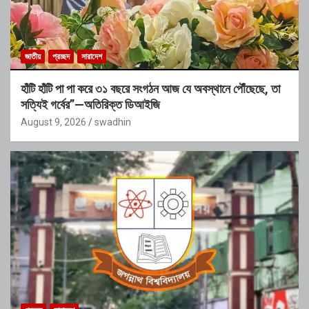
জাতীয়
প্রচ্ছদ
সারাদেশ
হাঁটি হাঁটি পা পা করে ৩১ বছরে সংগঠন আজ যে অবস্থানে পৌঁছেছে, তা
সত্যিই গর্বের”—অতিরিক্ত ডিআইজি
August 9, 2026
swadhin