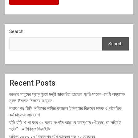
Search
Search
Recent Posts
বরুড়ার মানুষের স্বপ্নপূরণে মন্ত্রী জাকারিয়া তাহেরর প্রতি সাবেক এমপি অধ্যাপক
নুরুল ইসলাম মিলনের আহ্বান
নারায়ণগঞ্জ ডিসি অফিসের নাজির কামরুল ইসলামের বিরুদ্ধে মাদক ও অনৈতিক
কর্মকাণ্ডের অভিযোগ
হাঁটি হাঁটি পা পা করে ৩১ বছরে সংগঠন আজ যে অবস্থানে পৌঁছেছে, তা সত্যিই
গর্বের”—অতিরিক্ত ডিআইজি
জবিতে ২০২৬-২৭ শিক্ষাবর্ষের ভর্তি আবেদন শুরু ১৫ নভেম্বর