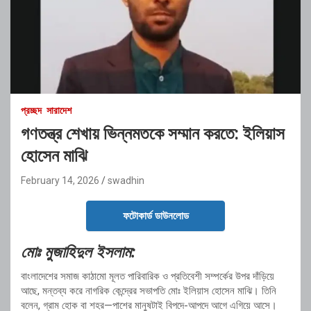
প্রচ্ছদ
সারাদেশ
গণতন্ত্র শেখায় ভিন্নমতকে সম্মান করতে: ইলিয়াস
হোসেন মাঝি
February 14, 2026
swadhin
ফটোকার্ড ডাউনলোড
মোঃ মুজাহিদুল ইসলাম:
বাংলাদেশের সমাজ কাঠামো মূলত পারিবারিক ও প্রতিবেশী সম্পর্কের উপর দাঁড়িয়ে
আছে, মন্তব্য করে নাগরিক কেন্দ্রের সভাপতি মোঃ ইলিয়াস হোসেন মাঝি। তিনি
বলেন, গ্রাম হোক বা শহর—পাশের মানুষটাই বিপদে-আপদে আগে এগিয়ে আসে।