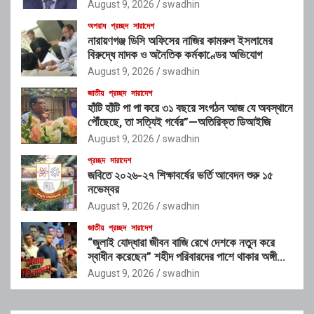
আহ্বান
August 9, 2026
swadhin
অপরাধ
প্রচ্ছদ
সারাদেশ
নারায়ণগঞ্জ ডিসি অফিসের নাজির কামরুল ইসলামের
বিরুদ্ধে মাদক ও অনৈতিক কর্মকাণ্ডের অভিযোগ
August 9, 2026
swadhin
জাতীয়
প্রচ্ছদ
সারাদেশ
হাঁটি হাঁটি পা পা করে ৩১ বছরে সংগঠন আজ যে অবস্থানে
পৌঁছেছে, তা সত্যিই গর্বের”—অতিরিক্ত ডিআইজি
August 9, 2026
swadhin
প্রচ্ছদ
সারাদেশ
জবিতে ২০২৬-২৭ শিক্ষাবর্ষের ভর্তি আবেদন শুরু ১৫
নভেম্বর
August 9, 2026
swadhin
জাতীয়
প্রচ্ছদ
সারাদেশ
“জুলাই যোদ্ধারা জীবন বাজি রেখে দেশকে নতুন করে
স্বাধীন করেছেন” শহীদ পরিবারদের পাশে থাকার অঙ্গীকার
গণপূর্তমন্ত্রীর
August 9, 2026
swadhin