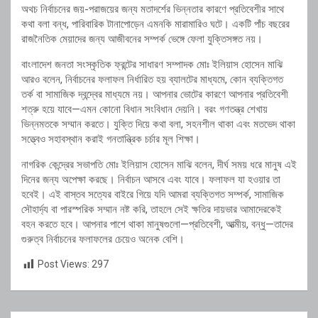
অথচ নির্বাচনের জয়-পরাজয়ের জন্য মতাদর্শের ভিন্নতার কারণে প্রতিবেশীর সাথে
কথা বলা বন্ধ, পারিবারিক টানাপোড়েন এমনকি মারামারিও ঘটে। একটি পাঁচ বছরের
রাজনৈতিক মেয়াদের জন্য আজীবনের সম্পর্ক ভেঙ্গে ফেলা যুক্তিসঙ্গত নয়।
বাংলাদেশ জনতা সংস্কৃতিক ফ্রন্টের সাধারণ সম্পাদক মোঃ ইলিয়াস হোসেন মাঝি
আরও বলেন, নির্বাচনের ফলাফল নির্ধারিত হয় ব্যালটের মাধ্যমে, কোন ব্যক্তিগত
তর্ক বা সামাজিক দ্বন্দ্বের মাধ্যমে নয়। আপনার ভোটের কারণে আপনার প্রতিবেশী
শত্রু হয়ে যাবে—এমন কোনো বিধান সংবিধান দেয়নি। বরং গণতন্ত্র শেখায়
ভিন্নমতকে সম্মান করতে। যুক্তি দিয়ে কথা বলা, সহনশীল থাকা এবং মতভেদ থাকা
সত্ত্বেও সহাবস্থান করাই গনতান্ত্রিক চর্চার মূল শিক্ষা।
নাগরিক কেন্দ্রের সভাপতি মোঃ ইলিয়াস হোসেন মাঝি বলেন, দীর্ঘ সময় ধরে মানুষ এই
দিনের জন্য অপেক্ষা করছে। নির্বাচন আসবে এবং যাবে। ফলাফল যা হওয়ার তা
হবেই। এই বাস্তব সত্যের বাইরে গিয়ে যদি আমরা ব্যক্তিগত সম্পর্ক, সামাজিক
সৌহার্দ্য বা পারস্পরিক সম্মান নষ্ট করি, তাহলে সেই ক্ষতির দায়ভার আমাদেরকেই
বহন করতে হবে। আপনার পাশে থাকা মানুষগুলো—প্রতিবেশী, আত্মীয়, বন্ধু—তাদের
গুরুত্ব নির্বাচনের ফলাফলের চেয়েও অনেক বেশি।
Post Views:
297