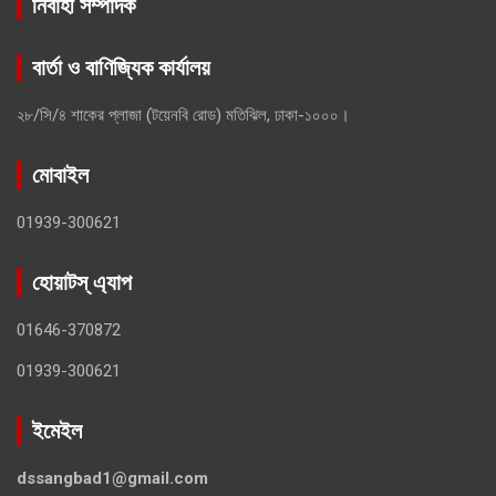
নিবার্হী সম্পাদক
বার্তা ও বাণিজ্যিক কার্যালয়
২৮/সি/৪ শাকের প্লাজা (টয়েনবি রোড) মতিঝিল, ঢাকা-১০০০।
মোবাইল
01939-300621
হোয়াটস্ এ্যাপ
01646-370872
01939-300621
ইমেইল
dssangbad1@gmail.com