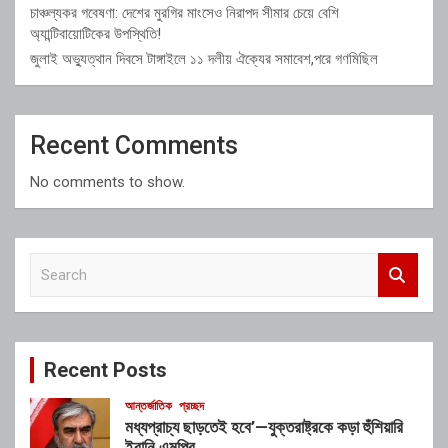
চাঞ্চল্যকর গবেষণা: দেশের মুরগির মাংসেও নিরাপদ সীমার চেয়ে বেশি
অ্যান্টিবায়োটিকের উপস্থিতি!
জুলাই অভ্যুত্থান দিবসে টাঙ্গাইলে ১১ দলীয় ঐক্যের সমাবেশ,পরে গণমিছিল
Recent Comments
No comments to show.
S
e
a
r
c
Recent Posts
h
আন্তর্জাতিক
প্রচ্ছদ
মধ্যপ্রাচ্য ছাড়তেই হবে’—যুক্তরাষ্ট্রকে কড়া হুঁশিয়ারি
ইরানি এমপির