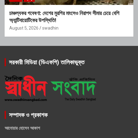
চাঞ্চল্যকর গবেষণা: দেশের মুরগির মাংসেও নিরাপদ সীমার চেয়ে বেশি
অ্যান্টিবায়োটিকের উপস্থিতি!
August 5, 2026
swadhin
সরকারী মিডিয়া (ডিএফপি) তালিকাভুক্ত
সম্পাদক ও প্রকাশক
আনোয়ার হোসেন আকাশ