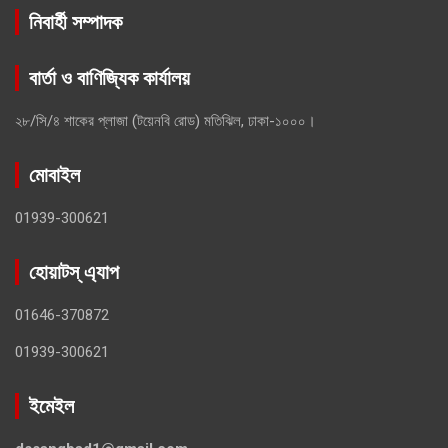
নিবার্হী সম্পাদক
বার্তা ও বাণিজ্যিক কার্যালয়
২৮/সি/৪ শাকের প্লাজা (টয়েনবি রোড) মতিঝিল, ঢাকা-১০০০।
মোবাইল
01939-300621
হোয়াটস্ এ্যাপ
01646-370872
01939-300621
ইমেইল