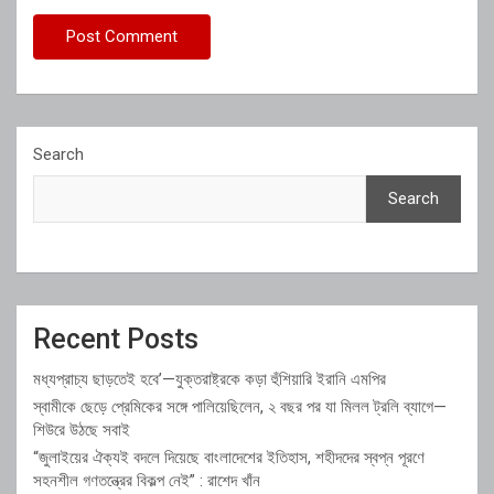
Search
Search
Recent Posts
মধ্যপ্রাচ্য ছাড়তেই হবে’—যুক্তরাষ্ট্রকে কড়া হুঁশিয়ারি ইরানি এমপির
স্বামীকে ছেড়ে প্রেমিকের সঙ্গে পালিয়েছিলেন, ২ বছর পর যা মিলল ট্রলি ব্যাগে—
শিউরে উঠছে সবাই
“জুলাইয়ের ঐক্যই বদলে দিয়েছে বাংলাদেশের ইতিহাস, শহীদদের স্বপ্ন পূরণে
সহনশীল গণতন্ত্রের বিকল্প নেই” : রাশেদ খাঁন