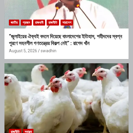
জাতীয়
প্রচ্ছদ
রাজধানী
রাজনীতি
সারাদেশ
“জুলাইয়ের ঐক্যই বদলে দিয়েছে বাংলাদেশের ইতিহাস, শহীদদের স্বপ্ন
পূরণে সহনশীল গণতন্ত্রের বিকল্প নেই” : রাশেদ খাঁন
August 5, 2026
swadhin
রাজনীতি
স্বাস্থ্য