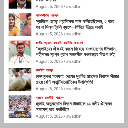
August 5, 2026
swadhin
আন্তর্জাতিক
প্রচ্ছদ
স্বামীকে ছেড়ে প্রেমিকের সঙ্গে পালিয়েছিলেন, ২ বছর
পর যা মিলল ট্রলি ব্যাগে—শিউরে উঠছে সবাই
August 5, 2026
swadhin
জাতীয়
প্রচ্ছদ
রাজধানী
রাজনীতি
সারাদেশ
“জুলাইয়ের ঐক্যই বদলে দিয়েছে বাংলাদেশের ইতিহাস,
শহীদদের স্বপ্ন পূরণে সহনশীল গণতন্ত্রের বিকল্প নেই” :
রাশেদ খাঁন
August 5, 2026
swadhin
রাজনীতি
স্বাস্থ্য
চাঞ্চল্যকর গবেষণা: দেশের মুরগির মাংসেও নিরাপদ সীমার
চেয়ে বেশি অ্যান্টিবায়োটিকের উপস্থিতি!
August 5, 2026
swadhin
প্রচ্ছদ
রাজনীতি
সারাদেশ
জুলাই অভ্যুত্থান দিবসে টাঙ্গাইলে ১১ দলীয় ঐক্যের
সমাবেশ,পরে গণমিছিল
August 5, 2026
swadhin