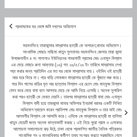
Post
প্রভাষকের ঘর ভেঙ্গে জমি দখলের অভিযোগ
navigation
ময়মনসিংহ তারাকান্দার মাদ্রাসার ছাত্রী কে অপহরণ,থানার অভিযোগ।
সাংবাদিক মোছাঃ নাছিমা খাতুন সুলতানাঃ ময়মনসিংহ জেলার তারা কান্দা
উপজেলাধীন ৪ নং গালাগাও ইউনিয়নের গাবরগাতী গ্রামের মোঃ এনামুল বিশ্বাস
এর মেয়ে মোছাঃ রুনা আক্তার (১৬) গত ২৬/৫/২৬ ইং তারিখে মাদ্রাসার লেখা
পড়া করার জন্য প্রতিদিন এর মত ঘর থেকে মাদ্রাসার যায়। ওইদিন ওই ছাত্রী
আর ঘরে ফিরে না। পরে বাড়ি লোকজন মাদ্রাসার ছাত্রী কে খুঁজতে শুরু করে।
পরে দিন পাশের বাড়ির মৃত আঃ ছাত্তার বিশ্বাস এর ছেলে মোঃ মাহফুজ বিশ্বাস
ফোন করে মেয়ে বাবা বলে আপনার মেয়ে কে আমি নিয়ে এসেছি। অনেক সুপারিশ
করা পরও ছাত্রী কে ফেরত দেয়নি। তারপর মাদ্রাসার ছাত্রী বাবা মোঃ এনামুল
বিশ্বাস বাদী হয়ে তারকান্দা থানার অফিসার ইনচার্জ বরাবর একটি লিখিত
অভিযোগ দ্বায়েল করেন প্রতিপক্ষ মোঃ মাহফুজ বিশ্বাস ও তার ভাই মোঃ
আলমগীর বিশ্বাস কে আসামি করে। এদিকে কে মাদ্রাসার ছাত্রী মা হালিমা
খাতুন মেয়েটি জন্য অনেক কান্নাকাটি করছে। এই নিয়ে পুরো গ্রাম ও এলাকার
আলোচনা সমালোচনা ঝড় উঠে, ঢাকা থেকে প্রকাশিত জাতীয় দৈনিক পত্রিকার
সাংবাদিক গন ও মানবাধিকার কর্মীগণ তথ্য সংগ্রহ করতে সরজমিনে গেলে