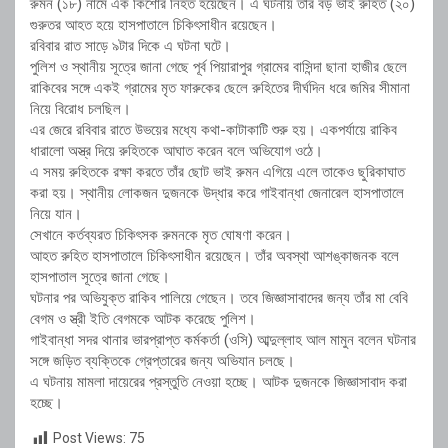
রুমন (১৮) নামে এক কিশোর নিহত হয়েছেন। এ ঘটনায় তাঁর বড় ভাই রুহিত (২০)
গুরুতর আহত হয়ে হাসপাতালে চিকিৎসাধীন রয়েছেন।
রবিবার রাত সাড়ে ৯টার দিকে এ ঘটনা ঘটে।
পুলিশ ও স্থানীয় সূত্রে জানা গেছে পূর্ব পিয়ারাপুর গ্রামের বাসিন্দা ছানা হাজীর ছেলে
রাকিবের সঙ্গে একই গ্রামের মৃত ফারুকের ছেলে রুহিতের দীর্ঘদিন ধরে জমির সীমানা
নিয়ে বিরোধ চলছিল।
এর জেরে রবিবার রাতে উভয়ের মধ্যে কথা-কাটাকাটি শুরু হয়। একপর্যায়ে রাকিব
ধারালো অস্ত্র দিয়ে রুহিতকে আঘাত করেন বলে অভিযোগ ওঠে।
এ সময় রুহিতকে রক্ষা করতে তাঁর ছোট ভাই রুমন এগিয়ে এলে তাকেও ছুরিকাঘাত
করা হয়। স্থানীয় লোকজন দুজনকে উদ্ধার করে গাইবান্ধা জেনারেল হাসপাতালে
নিয়ে যান।
সেখানে কর্তব্যরত চিকিৎসক রুমনকে মৃত ঘোষণা করেন।
আহত রুহিত হাসপাতালে চিকিৎসাধীন রয়েছেন। তাঁর অবস্থা আশঙ্কাজনক বলে
হাসপাতাল সূত্রে জানা গেছে।
ঘটনার পর অভিযুক্ত রাকিব পালিয়ে গেছেন। তবে জিজ্ঞাসাবাদের জন্য তাঁর মা বেবি
বেগম ও স্ত্রী ইতি বেগমকে আটক করেছে পুলিশ।
গাইবান্ধা সদর থানার ভারপ্রাপ্ত কর্মকর্তা (ওসি) আব্দুল্লাহ আল মামুন বলেন ঘটনার
সঙ্গে জড়িত ব্যক্তিকে গ্রেপ্তারের জন্য অভিযান চলছে।
এ ঘটনায় মামলা দায়েরের প্রস্তুতি নেওয়া হচ্ছে। আটক দুজনকে জিজ্ঞাসাবাদ করা
হচ্ছে।
Post Views:
75