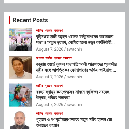
a
r
c
Recent Posts
h
জাতীয়
প্রচ্ছদ
সারাদেশ
বুড়িচংয়ে হাজী আব্দুল খালেক ফাউন্ডেশনের আলোচনা
সভা ও আনন্দ ভ্রমণ, ঘোষিত হলো নতুন কার্যনির্বাহী
কমিটি
August 7, 2026
swadhin
অপরাধ
জাতীয়
প্রচ্ছদ
সারাদেশ
কচুয়ায় ওয়ার্ড যুবদল সভাপতি আলী আরশাদের প্রবাসীর
স্ত্রীর সঙ্গে আপত্তিকর ফোনালাপের অডিও ভাইরাল;
শাস্তির দাবি এলাকাবাসীর
August 7, 2026
swadhin
জাতীয়
প্রচ্ছদ
সারাদেশ
বরুড়া স্বাস্থ্য কমপ্লেক্সের সামনে ব্যক্তির মরদেহ
উদ্ধার, পরিচয় শনাক্ত
August 7, 2026
swadhin
জাতীয়
প্রচ্ছদ
সারাদেশ
গৃহায়ণ ও গণপূর্ত মন্ত্রণালয়ের নতুন সচিব হলেন মো.
ওবায়দুর রহমান