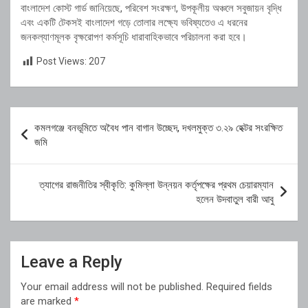
বাংলাদেশ কোস্ট গার্ড জানিয়েছে, পরিবেশ সংরক্ষণ, উপকূলীয় অঞ্চলে সবুজায়ন বৃদ্ধি
এবং একটি টেকসই বাংলাদেশ গড়ে তোলার লক্ষ্যে ভবিষ্যতেও এ ধরনের
জনকল্যাণমূলক বৃক্ষরোপণ কর্মসূচি ধারাবাহিকভাবে পরিচালনা করা হবে।
Post Views:
207
Post
কমলগঞ্জে বনভূমিতে অবৈধ পান বাগান উচ্ছেদ, দখলমুক্ত ৩.২৯ হেক্টর সংরক্ষিত
navigation
জমি
ত্যাগের রাজনীতির স্বীকৃতি: কুমিল্লা উন্নয়ন কর্তৃপক্ষের প্রথম চেয়ারম্যান
হলেন উদবাতুল বারী আবু
Leave a Reply
Your email address will not be published.
Required fields
are marked
*