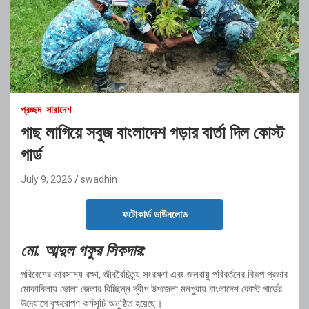
প্রচ্ছদ
সারাদেশ
গাছ লাগিয়ে সবুজ বাংলাদেশ গড়ার বার্তা দিল কোস্ট
গার্ড
July 9, 2026
swadhin
ফটোকার্ড ডাউনলোড
মো. আব্দুল গফুর সিকদার
:
পরিবেশের ভারসাম্য রক্ষা, জীববৈচিত্র্য সংরক্ষণ এবং জলবায়ু পরিবর্তনের বিরূপ প্রভাব
মোকাবিলায় ভোলা জেলার বিচ্ছিন্ন দ্বীপ উপজেলা মনপুরায় বাংলাদেশ কোস্ট গার্ডের
উদ্যোগে বৃক্ষরোপণ কর্মসূচি অনুষ্ঠিত হয়েছে।