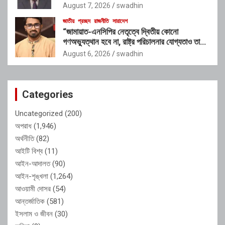
August 7, 2026
swadhin
জাতীয়
প্রচ্ছদ
রাজনীতি
সারাদেশ
“জামায়াত-এনসিপির নেতৃত্বে দ্বিতীয় কোনো
গণঅভ্যুত্থান হবে না, রাষ্ট্র পরিচালনার যোগ্যতাও তাদের
নেই”: রাশেদ খাঁনের
August 6, 2026
swadhin
Categories
Uncategorized
(200)
অপরাধ
(1,946)
অর্থনীতি
(82)
আইটি বিশ্ব
(11)
আইন-আদালত
(90)
আইন-শৃঙ্খলা
(1,264)
আওয়ামী দোসর
(54)
আন্তর্জাতিক
(581)
ইসলাম ও জীবন
(30)