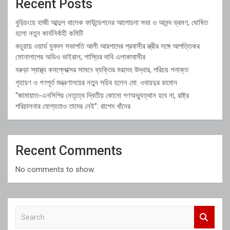
Recent Posts
বুড়িচংয়ে হাজী আব্দুল খালেক ফাউন্ডেশনের আলোচনা সভা ও আনন্দ ভ্রমণ, ঘোষিত
হলো নতুন কার্যনির্বাহী কমিটি
কচুয়ায় ওয়ার্ড যুবদল সভাপতি আলী আরশাদের প্রবাসীর স্ত্রীর সঙ্গে আপত্তিকর
ফোনালাপের অডিও ভাইরাল; শাস্তির দাবি এলাকাবাসীর
বরুড়া স্বাস্থ্য কমপ্লেক্সের সামনে ব্যক্তির মরদেহ উদ্ধার, পরিচয় শনাক্ত
গৃহায়ণ ও গণপূর্ত মন্ত্রণালয়ের নতুন সচিব হলেন মো. ওবায়দুর রহমান
“জামায়াত-এনসিপির নেতৃত্বে দ্বিতীয় কোনো গণঅভ্যুত্থান হবে না, রাষ্ট্র
পরিচালনার যোগ্যতাও তাদের নেই”: রাশেদ খাঁনের
Recent Comments
No comments to show.
S
e