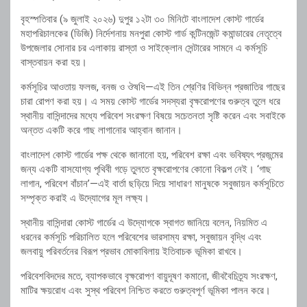
বৃহস্পতিবার (৯ জুলাই ২০২৬) দুপুর ১২টা ৩০ মিনিটে বাংলাদেশ কোস্ট গার্ডের
মহাপরিচালকের (ডিজি) নির্দেশনায় মনপুরা কোস্ট গার্ড কন্টিনজেন্ট কমান্ডারের নেতৃত্বে
উপজেলার সোনার চর এলাকায় রাস্তা ও সাইক্লোন সেন্টারের সামনে এ কর্মসূচি
বাস্তবায়ন করা হয়।
কর্মসূচির আওতায় ফলজ, বনজ ও ঔষধি—এই তিন শ্রেণির বিভিন্ন প্রজাতির গাছের
চারা রোপণ করা হয়। এ সময় কোস্ট গার্ডের সদস্যরা বৃক্ষরোপণের গুরুত্ব তুলে ধরে
স্থানীয় বাসিন্দাদের মধ্যে পরিবেশ সংরক্ষণ বিষয়ে সচেতনতা সৃষ্টি করেন এবং সবাইকে
অন্তত একটি করে গাছ লাগানোর আহ্বান জানান।
বাংলাদেশ কোস্ট গার্ডের পক্ষ থেকে জানানো হয়, পরিবেশ রক্ষা এবং ভবিষ্যৎ প্রজন্মের
জন্য একটি বাসযোগ্য পৃথিবী গড়ে তুলতে বৃক্ষরোপণের কোনো বিকল্প নেই। ‘গাছ
লাগান, পরিবেশ বাঁচান’—এই বার্তা ছড়িয়ে দিয়ে সাধারণ মানুষকে সবুজায়ন কর্মসূচিতে
সম্পৃক্ত করাই এ উদ্যোগের মূল লক্ষ্য।
স্থানীয় বাসিন্দারা কোস্ট গার্ডের এ উদ্যোগকে স্বাগত জানিয়ে বলেন, নিয়মিত এ
ধরনের কর্মসূচি পরিচালিত হলে পরিবেশের ভারসাম্য রক্ষা, সবুজায়ন বৃদ্ধি এবং
জলবায়ু পরিবর্তনের বিরূপ প্রভাব মোকাবিলায় ইতিবাচক ভূমিকা রাখবে।
পরিবেশবিদদের মতে, ব্যাপকভাবে বৃক্ষরোপণ বায়ুদূষণ কমানো, জীববৈচিত্র্য সংরক্ষণ,
মাটির ক্ষয়রোধ এবং সুস্থ পরিবেশ নিশ্চিত করতে গুরুত্বপূর্ণ ভূমিকা পালন করে।