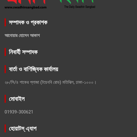
সম্পাদক ও প্রকাশক
আনোয়ার হোসেন আকাশ
নিবার্হী সম্পাদক
বার্তা ও বাণিজ্যিক কার্যালয়
২৮/সি/৪ শাকের প্লাজা (টয়েনবি রোড) মতিঝিল, ঢাকা-১০০০।
মোবাইল
01939-300621
হোয়াটস্ এ্যাপ