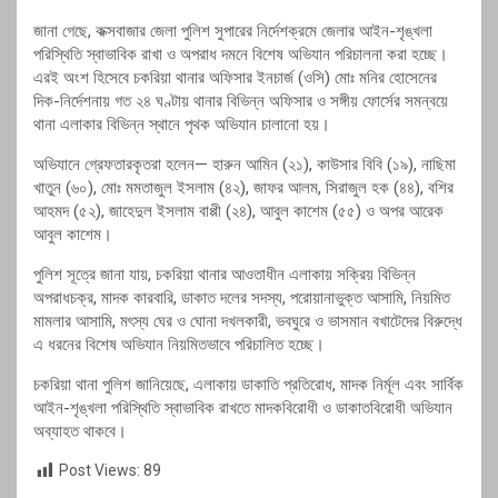
জানা গেছে, কক্সবাজার জেলা পুলিশ সুপারের নির্দেশক্রমে জেলার আইন-শৃঙ্খলা
পরিস্থিতি স্বাভাবিক রাখা ও অপরাধ দমনে বিশেষ অভিযান পরিচালনা করা হচ্ছে।
এরই অংশ হিসেবে চকরিয়া থানার অফিসার ইনচার্জ (ওসি) মোঃ মনির হোসেনের
দিক-নির্দেশনায় গত ২৪ ঘণ্টায় থানার বিভিন্ন অফিসার ও সঙ্গীয় ফোর্সের সমন্বয়ে
থানা এলাকার বিভিন্ন স্থানে পৃথক অভিযান চালানো হয়।
অভিযানে গ্রেফতারকৃতরা হলেন— হারুন আমিন (২১), কাউসার বিবি (১৯), নাছিমা
খাতুন (৬০), মোঃ মমতাজুল ইসলাম (৪২), জাফর আলম, সিরাজুল হক (৪৪), বশির
আহমদ (৫২), জাহেদুল ইসলাম বাপ্পী (২৪), আবুল কাশেম (৫৫) ও অপর আরেক
আবুল কাশেম।
পুলিশ সূত্রে জানা যায়, চকরিয়া থানার আওতাধীন এলাকায় সক্রিয় বিভিন্ন
অপরাধচক্র, মাদক কারবারি, ডাকাত দলের সদস্য, পরোয়ানাভুক্ত আসামি, নিয়মিত
মামলার আসামি, মৎস্য ঘের ও ঘোনা দখলকারী, ভবঘুরে ও ভাসমান বখাটেদের বিরুদ্ধে
এ ধরনের বিশেষ অভিযান নিয়মিতভাবে পরিচালিত হচ্ছে।
চকরিয়া থানা পুলিশ জানিয়েছে, এলাকায় ডাকাতি প্রতিরোধ, মাদক নির্মূল এবং সার্বিক
আইন-শৃঙ্খলা পরিস্থিতি স্বাভাবিক রাখতে মাদকবিরোধী ও ডাকাতবিরোধী অভিযান
অব্যাহত থাকবে।
Post Views:
89