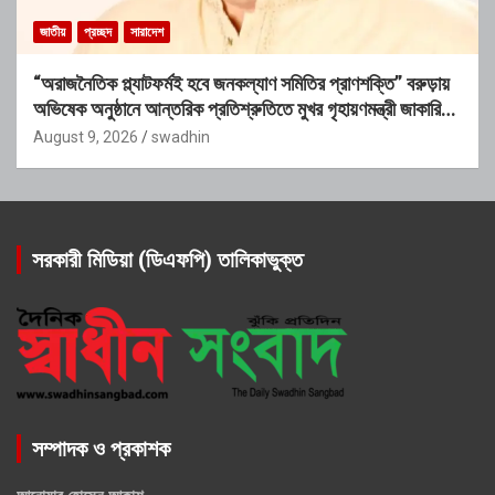
জাতীয়
প্রচ্ছদ
সারাদেশ
“অরাজনৈতিক প্ল্যাটফর্মই হবে জনকল্যাণ সমিতির প্রাণশক্তি” বরুড়ায়
অভিষেক অনুষ্ঠানে আন্তরিক প্রতিশ্রুতিতে মুখর গৃহায়ণমন্ত্রী জাকারিয়া
তাহের
August 9, 2026
swadhin
সরকারী মিডিয়া (ডিএফপি) তালিকাভুক্ত
সম্পাদক ও প্রকাশক