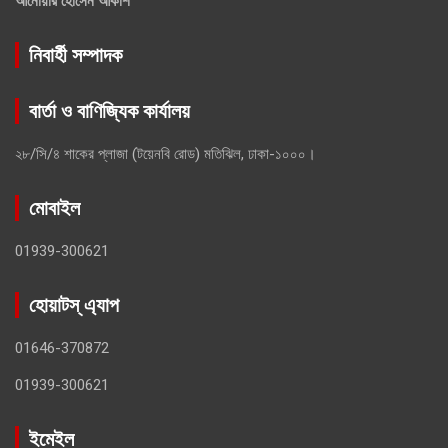
আনোয়ার হোসেন আকাশ
নিবার্হী সম্পাদক
বার্তা ও বাণিজ্যিক কার্যালয়
২৮/সি/৪ শাকের প্লাজা (টয়েনবি রোড) মতিঝিল, ঢাকা-১০০০।
মোবাইল
01939-300621
হোয়াটস্ এ্যাপ
01646-370872
01939-300621
ইমেইল