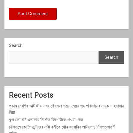
Search
Search
Recent Posts
প্রথম শ্রেণির স্মার্ট জীবননগর পৌরসভা গঠনে মেয়র পদে পরিবর্তনের নায়ক শাহজাহান
মিয়া
ধুপখোলা মাঠ এলাকায় নিখোঁজ কিশোরীকে পাওয়া গেছে
চট্টগ্রামে কোচিং সেন্টারের নারী কর্মীকে যৌন হয়রানির অভিযোগ, নিরাপত্তাকর্মী