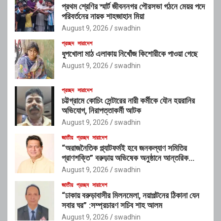
প্রথম শ্রেণির স্মার্ট জীবননগর পৌরসভা গঠনে মেয়র পদে
পরিবর্তনের নায়ক শাহজাহান মিয়া
August 9, 2026
swadhin
প্রচ্ছদ
সারাদেশ
ধুপখোলা মাঠ এলাকায় নিখোঁজ কিশোরীকে পাওয়া গেছে
August 9, 2026
swadhin
প্রচ্ছদ
সারাদেশ
চট্টগ্রামে কোচিং সেন্টারের নারী কর্মীকে যৌন হয়রানির
অভিযোগ, নিরাপত্তাকর্মী আটক
August 9, 2026
swadhin
জাতীয়
প্রচ্ছদ
সারাদেশ
“অরাজনৈতিক প্ল্যাটফর্মই হবে জনকল্যাণ সমিতির
প্রাণশক্তি” বরুড়ায় অভিষেক অনুষ্ঠানে আন্তরিক
প্রতিশ্রুতিতে মুখর গৃহায়ণমন্ত্রী জাকারিয়া তাহের
August 9, 2026
swadhin
জাতীয়
প্রচ্ছদ
সারাদেশ
“ঢাকায় বরুড়াবাসীর মিলনমেলা, নয়াপল্টনের ঠিকানা যেন
সবার ঘর” :সম্প্রচারণ সচিব শাহ আলম
August 9, 2026
swadhin