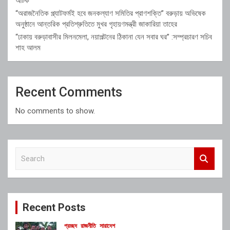
আটক
“অরাজনৈতিক প্ল্যাটফর্মই হবে জনকল্যাণ সমিতির প্রাণশক্তি” বরুড়ায় অভিষেক
অনুষ্ঠানে আন্তরিক প্রতিশ্রুতিতে মুখর গৃহায়ণমন্ত্রী জাকারিয়া তাহের
“ঢাকায় বরুড়াবাসীর মিলনমেলা, নয়াপল্টনের ঠিকানা যেন সবার ঘর” :সম্প্রচারণ সচিব
শাহ আলম
Recent Comments
No comments to show.
S
e
a
r
c
Recent Posts
h
প্রচ্ছদ
রাজনীতি
সারাদেশ