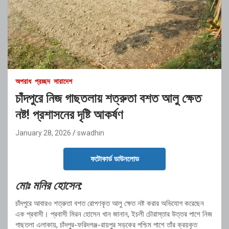
অপরাধ
প্রচ্ছদ
সারাদেশ
চাঁদপুরে নিজ গাছতলায় শত্রুতা বশত আলু ক্ষেত
নষ্ট! প্রশাসনের দৃষ্টি আকর্ষণ
January 28, 2026
swadhin
ফটোকার্ড ডাউনলোড
মোঃ মনির হোসেন:
চাঁদপুরে আবারও শত্রুতা বশত রোপণকৃত আলু ক্ষেত নষ্ট করার অভিযোগ করেছেন
এক প্রবাসী। প্রবাসী মিরন হোসেন খান জানান, ইচলী চৌরাস্তার উত্তর পাশে নিজ
গাছতলা এলাকায়, চাঁদপুর-ফরিদগঞ্জ-রায়পুর সড়কের পশ্চিম পাশে তাঁর ক্রয়কৃত