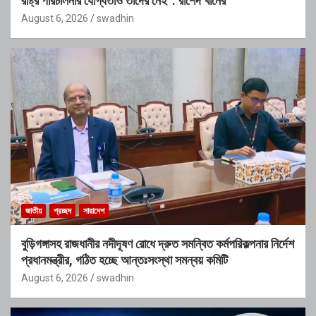
রাষ্ট্র পরিচালনার যোগ্যতাও তাদের নেই”: রাশেদ খাঁনের
August 6, 2026
swadhin
জাতীয়
প্রচ্ছদ
সারাদেশ
বুড়িগঙ্গাসহ রাজধানীর নদীদূষণ রোধে দ্রুত সমন্বিত কর্মপরিকল্পনার নির্দেশ
প্রধানমন্ত্রীর, গঠিত হচ্ছে আন্তঃসংস্থা সমন্বয় কমিটি
August 6, 2026
swadhin