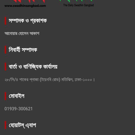
সম্পাদক ও প্রকাশক
আনোয়ার হোসেন আকাশ
নিবার্হী সম্পাদক
বার্তা ও বাণিজ্যিক কার্যালয়
২৮/সি/৪ শাকের প্লাজা (টয়েনবি রোড) মতিঝিল, ঢাকা-১০০০।
মোবাইল
01939-300621
হোয়াটস্ এ্যাপ