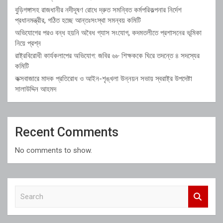
বুড়িগঙ্গাসহ রাজধানীর নদীদূষণ রোধে দ্রুত সমন্বিত কর্মপরিকল্পনার নির্দেশ
প্রধানমন্ত্রীর, গঠিত হচ্ছে আন্তঃসংস্থা সমন্বয় কমিটি
অভিযোগের পরও বন্ধ হয়নি অবৈধ গ্যাস সংযোগ, কদমতলীতে প্রশাসনের ভূমিকা
নিয়ে প্রশ্ন
রাষ্ট্রবিরোধী কার্যকলাপের অভিযোগ: জবির ৬৮ শিক্ষককে ঘিরে তদন্তে ৪ সদস্যের
কমিটি
কক্সবাজারে মাদক প্রতিরোধ ও আইন-শৃঙ্খলা উন্নয়ন সভায় স্বরাষ্ট্র উপদেষ্টা
সালাউদ্দিন আহমদ
Recent Comments
No comments to show.
S
e
a
r