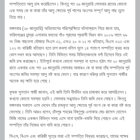
সম্পত্তিতে আলু চাষ করেছিলেন। কিন্তু গত ২৬ জানুয়ারি সোমবার রাতের কোনো
এক সময় কে বা কারা তাঁর আলু ক্ষেতের পূর্ব পাশের অংশের সম্পূর্ণ আলু গাছ তুলে
নিয়ে যায়।
মঙ্গলবার (২৮ জানুয়ারি) অভিযোগের পরিপ্রেক্ষিতে ঘটনাস্থলে গিয়ে জানা যায়,
ফরিদগঞ্জের চান্দ্রা এলাকার মদনের গাঁও গ্রামের প্রবাসী মিরন খান ২০০৯ সালে ৯৯
নং নিজ গাছতলা মৌজায় সিএস ৩১, এসএ ২০ ও ২২ নং খতিয়ান, বিএস ৩২৩ এবং
১২২ নং খারিজী খতিয়ান হতে চাপ কবলা দলিল মূলে ১৪ শতাংশ সম্পত্তি ক্রয় করে
ভোগ দখল করে আসছেন। তিনি বিভিন্ন সময় বিভিন্নজনকে বর্গা হিসেবে দিয়ে ওই
জমি চাষ করাচ্ছেন। ইতিপূর্বে কখনো কোনো সমস্যা না হলেও হঠাৎ গত ২০ জানুয়ারি
রাতে একবার এবং গত ২৬ জানুয়ারি সোমবার আবারও কে বা কারা তাঁর সম্পত্তির পূর্ব
অংশের জমির সমস্ত আলু নষ্ট করে ফেলে। যার কারণে দরিদ্র চাষি সুলতান গাজীর
অনেক বড় ক্ষতি হয়ে গেছে।
কৃষক সুলতান গাজী জানান, এই জমি তিনি দীর্ঘদিন ধরে চাষাবাদ করে আসছিলেন।
কখনো কোনো সমস্যা হয়নি। সোমবার সন্ধ্যায়ও তিনি জমি দেখে গেছেন। কিন্তু
মঙ্গলবার সকালে এসে দেখেন তাঁর চাষকৃত আলু ক্ষেতের পূর্ব অংশ কে বা কারা নষ্ট করে
ফেলেছে। তিনি আরও বলেন, চাঁদপুর শহরের বিষ্ণুপুর এলাকার মোঃ রাসেল হোসেন
মিজি নামের একজন বিভিন্ন সময় এসে নানা হুমকি-ধমকি দিয়ে গেছেন এবং এই
সম্পত্তি তাঁর নিজের বলে দাবি করে গেছেন।
সিএস, বিএস এবং খারিজী সূত্রে যারা এই সম্পত্তি বিক্রয় করেছেন, তাদের পক্ষের