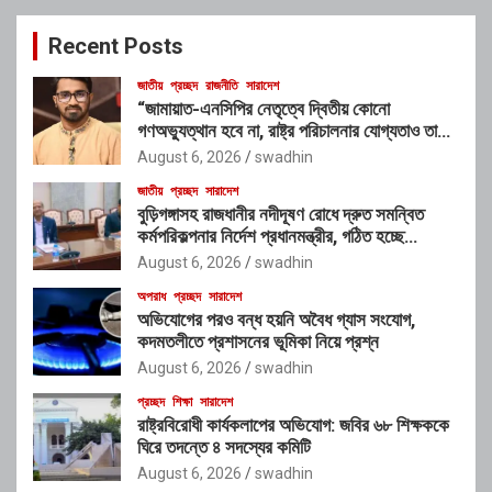
c
Recent Posts
h
জাতীয়
প্রচ্ছদ
রাজনীতি
সারাদেশ
“জামায়াত-এনসিপির নেতৃত্বে দ্বিতীয় কোনো
গণঅভ্যুত্থান হবে না, রাষ্ট্র পরিচালনার যোগ্যতাও তাদের
নেই”: রাশেদ খাঁনের
August 6, 2026
swadhin
জাতীয়
প্রচ্ছদ
সারাদেশ
বুড়িগঙ্গাসহ রাজধানীর নদীদূষণ রোধে দ্রুত সমন্বিত
কর্মপরিকল্পনার নির্দেশ প্রধানমন্ত্রীর, গঠিত হচ্ছে
আন্তঃসংস্থা সমন্বয় কমিটি
August 6, 2026
swadhin
অপরাধ
প্রচ্ছদ
সারাদেশ
অভিযোগের পরও বন্ধ হয়নি অবৈধ গ্যাস সংযোগ,
কদমতলীতে প্রশাসনের ভূমিকা নিয়ে প্রশ্ন
August 6, 2026
swadhin
প্রচ্ছদ
শিক্ষা
সারাদেশ
রাষ্ট্রবিরোধী কার্যকলাপের অভিযোগ: জবির ৬৮ শিক্ষককে
ঘিরে তদন্তে ৪ সদস্যের কমিটি
August 6, 2026
swadhin