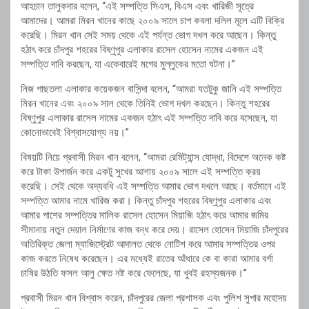
আহচান তালুকদার বলেন, “এই সম্পত্তি সিএস, বিএস এবং খারিজী সূত্রে
আমাদের। আমরা মিরন খানের কাছে ২০০৯ সালে চাপ কবলা দলিল মূলে এটি বিক্রি
করেছি। মিরন খান সেই সময় থেকে এই পর্যন্ত ভোগ দখল করে আছেন। কিন্তু
হঠাৎ করে চাঁদপুর শহরের বিষ্ণুপুর এলাকার রাসেল হোসেন নামের একজন এই
সম্পত্তি দাবি করছেন, যা একেবারেই মগের মুল্লুকের মতো ঘটনা।”
নিজ গাছতলা এলাকার কয়েকজন বাসিন্দা বলেন, “আমরা যতটুকু জানি এই সম্পত্তি
মিরন খানের এবং ২০০৯ সাল থেকে তিনিই ভোগ দখল করছেন। কিন্তু শহরের
বিষ্ণুপুর এলাকার রাসেল নামের একজন হঠাৎ এই সম্পত্তি দাবি করে বসেছেন, যা
কোনোভাবেই বিশ্বাসযোগ্য নয়।”
বিষয়টি নিয়ে প্রবাসী মিরন খান বলেন, “আমরা রেমিট্যান্স যোদ্ধা, বিদেশে অনেক কষ্ট
করে টাকা উপার্জন করে একটু সুখের আশায় ২০০৯ সালে এই সম্পত্তি ক্রয়
করেছি। সেই থেকে অদ্যবধি এই সম্পত্তি আমার ভোগ দখলে আছে। বর্তমানে এই
সম্পত্তি আমার নামে খারিজ করা। কিন্তু চাঁদপুর শহরের বিষ্ণুপুর এলাকার এবং
আমার পাশের সম্পত্তির মালিক রাসেল হোসেন মিয়াজি হঠাৎ করে আমার জমির
সীমানায় নতুন দেয়াল নির্মাণের কাজ বন্ধ করে দেয়। রাসেল হোসেন মিয়াজি চাঁদপুরের
অতিরিক্ত জেলা ম্যাজিস্ট্রেট আদালত থেকে নোটিশ করে আমার সম্পত্তির ওপর
কাজ করতে নিষেধ করেছেন। এর মধ্যেই রাতের আঁধারে কে বা কারা আমার বর্গা
চাষির উঠতি ফসল আলু ক্ষেত নষ্ট করে ফেলেছে, যা খুবই রহস্যজনক।”
প্রবাসী মিরন খান বিশ্বাস করেন, চাঁদপুরের জেলা প্রশাসক এবং পুলিশ সুপার মহোদয়