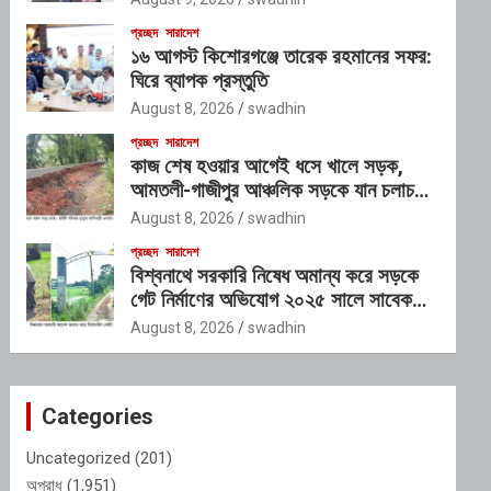
প্রচ্ছদ
সারাদেশ
১৬ আগস্ট কিশোরগঞ্জে তারেক রহমানের সফর:
ঘিরে ব্যাপক প্রস্তুতি
August 8, 2026
swadhin
প্রচ্ছদ
সারাদেশ
কাজ শেষ হওয়ার আগেই ধসে খালে সড়ক,
আমতলী-গাজীপুর আঞ্চলিক সড়কে যান চলাচল
বন্ধ
August 8, 2026
swadhin
প্রচ্ছদ
সারাদেশ
বিশ্বনাথে সরকারি নিষেধ অমান্য করে সড়কে
গেট নির্মাণের অভিযোগ ২০২৫ সালে সাবেক
এমপি ইলিয়াস আলীর নামে নামফলক স্থাপনের
August 8, 2026
swadhin
অভিযোগ
Categories
Uncategorized
(201)
অপরাধ
(1,951)