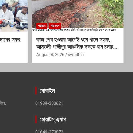
প্রচ্ছদ
সারাদেশ
হমানের সফর:
কাজ শেষ হওয়ার আগেই ধসে খালে সড়ক,
আমতলী-গাজীপুর আঞ্চলিক সড়কে যান চলাচল
বন্ধ
August 8, 2026
swadhin
মোবাইল
ঝিল,
01939-300621
হোয়াটস্ এ্যাপ
01646-370872