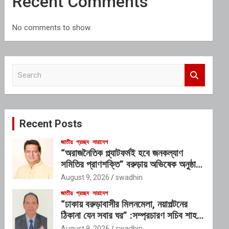
Recent Comments
No comments to show.
S
e
a
r
c
Recent Posts
h
জাতীয়
প্রচ্ছদ
সারাদেশ
“অরাজনৈতিক প্ল্যাটফর্মই হবে জনকল্যাণ
সমিতির প্রাণশক্তি” বরুড়ায় অভিষেক অনুষ্ঠানে
আন্তরিক প্রতিশ্রুতিতে মুখর গৃহায়ণমন্ত্রী
August 9, 2026
swadhin
জাকারিয়া তাহের
জাতীয়
প্রচ্ছদ
সারাদেশ
“ঢাকায় বরুড়াবাসীর মিলনমেলা, নয়াপল্টনের
ঠিকানা যেন সবার ঘর” :সম্প্রচারণ সচিব শাহ
আলম
August 9, 2026
swadhin