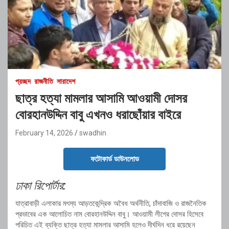
প্রচ্ছদ
রাজনীতি
সারাদেশ
ছাত্র হত্যা মামলার আসামি আওয়ামী দোসর
বোরহানউদ্দিন বাবু এখনও ধরাছোঁয়ার বাইরে
February 14, 2026
swadhin
ফটোকার্ড ডাউনলোড
ঢাকা রিপোর্টার:
যাত্রাবাড়ী এলাকার মৎস্য আড়তকেন্দ্রিক অবৈধ অর্থনীতি, চাঁদাবাজি ও রাজনৈতিক
প্রভাবের এক আলোচিত নাম বোরহানউদ্দিন বাবু। আওয়ামী লীগের দোসর হিসেবে
পরিচিত এই ব্যক্তি ছাত্র হত্যা মামলার আসামি হলেও দীর্ঘদিন ধরে রয়েছেন