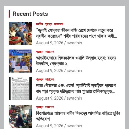
r
c
Recent Posts
h
জাতীয়
প্রচ্ছদ
সারাদেশ
“জুলাই যোদ্ধারা জীবন বাজি রেখে দেশকে নতুন করে
স্বাধীন করেছেন” শহীদ পরিবারদের পাশে থাকার অঙ্গীকার
গণপূর্তমন্ত্রীর
August 9, 2026
swadhin
প্রচ্ছদ
সারাদেশ
আড়াইহাজারে মিশুকচালক ওয়ালি উল্লাহ হত্যা: রহস্য
উদঘাটন, গ্রেপ্তার ২
August 9, 2026
swadhin
প্রচ্ছদ
সারাদেশ
লামা পৌরসভা ৫নং ওয়ার্ড: স্যানিটারি ল্যাট্রিন প্রকল্পে
বাদ পড়া প্রকৃত দরিদ্রদের নাম পুনরায় তালিকাভুক্ত
করার আহ্বান
August 9, 2026
swadhin
প্রচ্ছদ
সারাদেশ
কিশোরগঞ্জে মামলার বাদীর বিরুদ্ধে আসামির বাড়িতে চুরির
অভিযোগ
August 9, 2026
swadhin