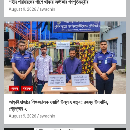
শহীদ পরিবারদের পাশে থাকার অঙ্গীকার গণপূর্তমন্ত্রীর
August 9, 2026
swadhin
প্রচ্ছদ
সারাদেশ
আড়াইহাজারে মিশুকচালক ওয়ালি উল্লাহ হত্যা: রহস্য উদঘাটন,
গ্রেপ্তার ২
August 9, 2026
swadhin