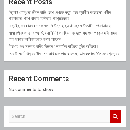
Recent Posts
“জুলাই যোদ্ধারা জীবন বাজি রেখে দেশকে নতুন করে স্বাধীন করেছেন” শহীদ
পরিবারদের পাশে থাকার অঙ্গীকার গণপূর্তমন্ত্রীর
আড়াইহাজারে মিশুকচালক ওয়ালি উল্লাহ হত্যা: রহস্য উদঘাটন, গ্রেপ্তার ২
লামা পৌরসভা ৫নং ওয়ার্ড: স্যানিটারি ল্যাট্রিন প্রকল্পে বাদ পড়া প্রকৃত দরিদ্রদের
নাম পুনরায় তালিকাভুক্ত করার আহ্বান
কিশোরগঞ্জে মামলার বাদীর বিরুদ্ধে আসামির বাড়িতে চুরির অভিযোগ
চোরাই স্বর্ণ বিক্রির টাকা ১৪ লাখ ৮৮ হাজার ৮০০, আকবরশাহে তিনজন গ্রেপ্তার
Recent Comments
No comments to show.
S
e
a