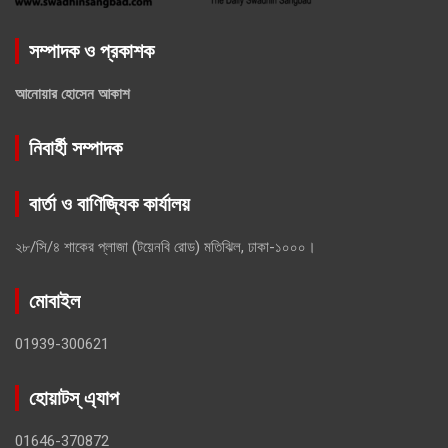
সম্পাদক ও প্রকাশক
আনোয়ার হোসেন আকাশ
নিবার্হী সম্পাদক
বার্তা ও বাণিজ্যিক কার্যালয়
২৮/সি/৪ শাকের প্লাজা (টয়েনবি রোড) মতিঝিল, ঢাকা-১০০০।
মোবাইল
01939-300621
হোয়াটস্ এ্যাপ
01646-370872