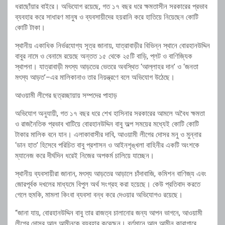
ধরাছোঁয়ার বাইরে। অভিযোগ রয়েছে, গত ১৭ বছর ধরে ক্ষমতাসীন সরকারের প্রভাব
ব্যবহার করে সাধারণ মানুষ ও ব্যবসায়ীদের হয়রানি করে হাতিয়ে নিয়েছেন কোটি
কোটি টাকা।
স্থানীয় একাধিক নির্ভরযোগ্য সূত্র জানায়, যাত্রাবাড়ীর বিভিন্ন স্থানে বোরহানউদ্দিন
বাবুর নামে ও বেনামে রয়েছে অন্তত ১৫ থেকে ২৫টি বাড়ি, প্লট ও বাণিজ্যিক
স্থাপনা। যাত্রাবাড়ী মৎস্য আড়তের ভেতরে অবস্থিত ‘আল্লাহর দান’ ও ‘জনতা
মৎস্য আড়ত’–এর মালিকানাও তার নিয়ন্ত্রণে বলে অভিযোগ উঠেছে।
আওয়ামী লীগের ছত্রচ্ছায়ায় সম্পদের পাহাড়
অভিযোগ অনুযায়ী, গত ১৭ বছর ধরে শেখ হাসিনার সরকারের আমলে অবৈধ ক্ষমতা
ও রাজনৈতিক প্রভাব খাটিয়ে বোরহানউদ্দিন বাবু অল্প সময়ের মধ্যেই কোটি কোটি
টাকার মালিক বনে যান। এলাকাবাসীর দাবি, আওয়ামী লীগের দোসর মনু ও মুন্নার
‘ডান হাত’ হিসেবে পরিচিত বাবু প্রশাসন ও আইনশৃঙ্খলা বাহিনীর একটি অংশকে
ম্যানেজ করে দীর্ঘদিন ধরেই নিজের অপকর্ম চালিয়ে যাচ্ছেন।
স্থানীয় ব্যবসায়ীরা জানান, মৎস্য আড়তের আড়ালে চাঁদাবাজি, কমিশন বাণিজ্য এবং
জোরপূর্বক দখলের মাধ্যমে বিপুল অর্থ সংগ্রহ করা হয়েছে। কেউ প্রতিবাদ করতে
গেলে হুমকি, মামলা কিংবা ব্যবসা বন্ধ করে দেওয়ার অভিযোগও রয়েছে।
“জানা যায়, বোরহানউদ্দিন বাবু তার রাজত্ব চালানোর জন্য আপন ভাগনে, আওয়ামী
লীগের দোসর আল আমীনকে ব্যবহার করেছেন। বর্তমানে আল আমীন কারাগারে