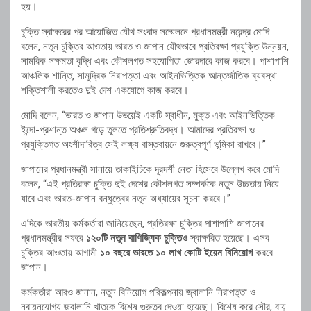
হয়।
চুক্তি স্বাক্ষরের পর আয়োজিত যৌথ সংবাদ সম্মেলনে প্রধানমন্ত্রী নরেন্দ্র মোদি
বলেন, নতুন চুক্তির আওতায় ভারত ও জাপান যৌথভাবে প্রতিরক্ষা প্রযুক্তি উন্নয়ন,
সামরিক সক্ষমতা বৃদ্ধি এবং কৌশলগত সহযোগিতা জোরদারে কাজ করবে। পাশাপাশি
আঞ্চলিক শান্তি, সামুদ্রিক নিরাপত্তা এবং আইনভিত্তিক আন্তর্জাতিক ব্যবস্থা
শক্তিশালী করতেও দুই দেশ একযোগে কাজ করবে।
মোদি বলেন, “ভারত ও জাপান উভয়েই একটি স্বাধীন, মুক্ত এবং আইনভিত্তিক
ইন্দো-প্রশান্ত অঞ্চল গড়ে তুলতে প্রতিশ্রুতিবদ্ধ। আমাদের প্রতিরক্ষা ও
প্রযুক্তিগত অংশীদারিত্ব সেই লক্ষ্য বাস্তবায়নে গুরুত্বপূর্ণ ভূমিকা রাখবে।”
জাপানের প্রধানমন্ত্রী সানায়ে তাকাইচিকে দূরদর্শী নেতা হিসেবে উল্লেখ করে মোদি
বলেন, “এই প্রতিরক্ষা চুক্তি দুই দেশের কৌশলগত সম্পর্ককে নতুন উচ্চতায় নিয়ে
যাবে এবং ভারত-জাপান বন্ধুত্বের নতুন অধ্যায়ের সূচনা করবে।”
এদিকে ভারতীয় কর্মকর্তারা জানিয়েছেন, প্রতিরক্ষা চুক্তির পাশাপাশি জাপানের
প্রধানমন্ত্রীর সফরে
১২০টি নতুন বাণিজ্যিক চুক্তিও
স্বাক্ষরিত হয়েছে। এসব
চুক্তির আওতায় আগামী
১০ বছরে ভারতে ১০ লাখ কোটি ইয়েন বিনিয়োগ
করবে
জাপান।
কর্মকর্তারা আরও জানান, নতুন বিনিয়োগ পরিকল্পনায় জ্বালানি নিরাপত্তা ও
নবায়নযোগ্য জ্বালানি খাতকে বিশেষ গুরুত্ব দেওয়া হয়েছে। বিশেষ করে সৌর, বায়ু