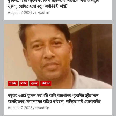
বুড়িচংয়ে হাজী আব্দুল খালেক ফাউন্ডেশনের আলোচনা সভা ও আনন্দ
ভ্রমণ, ঘোষিত হলো নতুন কার্যনির্বাহী কমিটি
August 7, 2026
swadhin
অপরাধ
জাতীয়
প্রচ্ছদ
সারাদেশ
কচুয়ায় ওয়ার্ড যুবদল সভাপতি আলী আরশাদের প্রবাসীর স্ত্রীর সঙ্গে
আপত্তিকর ফোনালাপের অডিও ভাইরাল; শাস্তির দাবি এলাকাবাসীর
August 7, 2026
swadhin