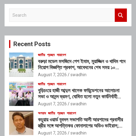
S
e
a
r
c
Recent Posts
h
জাতীয়
প্রচ্ছদ
সারাদেশ
বরুড়া মডেল মসজিদে পেশ ইমাম, মুয়াজ্জিন ও খাদিম পদে
নিয়োগ বিজ্ঞপ্তি প্রকাশ, আবেদনের শেষ সময় ১০
আগস্ট
August 7, 2026
swadhin
জাতীয়
প্রচ্ছদ
সারাদেশ
বুড়িচংয়ে হাজী আব্দুল খালেক ফাউন্ডেশনের আলোচনা
সভা ও আনন্দ ভ্রমণ, ঘোষিত হলো নতুন কার্যনির্বাহী
কমিটি
August 7, 2026
swadhin
অপরাধ
জাতীয়
প্রচ্ছদ
সারাদেশ
কচুয়ায় ওয়ার্ড যুবদল সভাপতি আলী আরশাদের প্রবাসীর
স্ত্রীর সঙ্গে আপত্তিকর ফোনালাপের অডিও ভাইরাল;
শাস্তির দাবি এলাকাবাসীর
August 7, 2026
swadhin