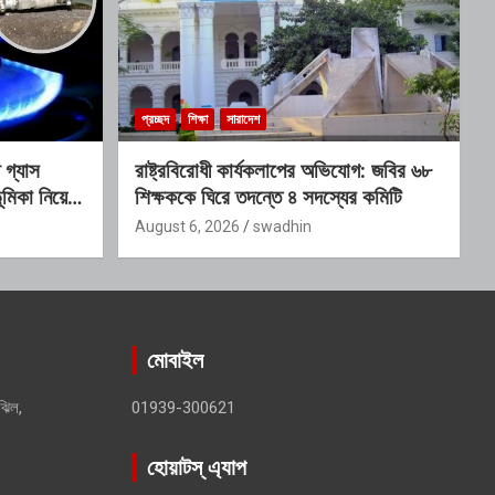
প্রচ্ছদ
শিক্ষা
সারাদেশ
গ্যাস
রাষ্ট্রবিরোধী কার্যকলাপের অভিযোগ: জবির ৬৮
মিকা নিয়ে
শিক্ষককে ঘিরে তদন্তে ৪ সদস্যের কমিটি
August 6, 2026
swadhin
মোবাইল
ঝিল,
01939-300621
হোয়াটস্ এ্যাপ