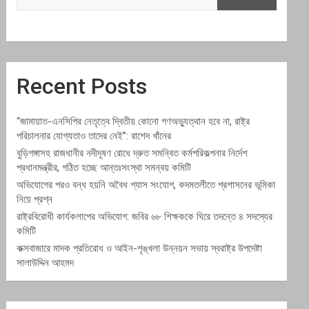
Recent Posts
“জামায়াত-এনসিপির নেতৃত্বে দ্বিতীয় কোনো গণঅভ্যুত্থান হবে না, রাষ্ট্র
পরিচালনার যোগ্যতাও তাদের নেই”: রাশেদ খাঁনের
বুড়িগঙ্গাসহ রাজধানীর নদীদূষণ রোধে দ্রুত সমন্বিত কর্মপরিকল্পনার নির্দেশ
প্রধানমন্ত্রীর, গঠিত হচ্ছে আন্তঃসংস্থা সমন্বয় কমিটি
অভিযোগের পরও বন্ধ হয়নি অবৈধ গ্যাস সংযোগ, কদমতলীতে প্রশাসনের ভূমিকা
নিয়ে প্রশ্ন
রাষ্ট্রবিরোধী কার্যকলাপের অভিযোগ: জবির ৬৮ শিক্ষককে ঘিরে তদন্তে ৪ সদস্যের
কমিটি
কক্সবাজারে মাদক প্রতিরোধ ও আইন-শৃঙ্খলা উন্নয়ন সভায় স্বরাষ্ট্র উপদেষ্টা
সালাউদ্দিন আহমদ