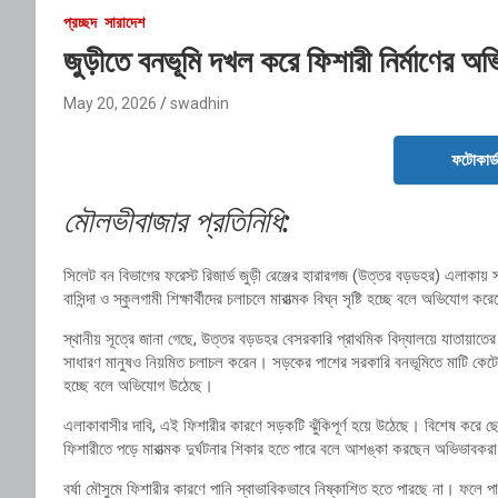
প্রচ্ছদ
সারাদেশ
জুড়ীতে বনভূমি দখল করে ফিশারী নির্মাণের অভি
May 20, 2026
swadhin
ফটোকার্
মৌলভীবাজার প্রতিনিধি:
সিলেট বন বিভাগের ফরেস্ট রিজার্ভ জুড়ী রেঞ্জের হারারগজ (উত্তর বড়ডহর) এলাকায় 
বাসিন্দা ও স্কুলগামী শিক্ষার্থীদের চলাচলে মারাত্মক বিঘ্ন সৃষ্টি হচ্ছে বলে অভিযোগ 
স্থানীয় সূত্রে জানা গেছে, উত্তর বড়ডহর বেসরকারি প্রাথমিক বিদ্যালয়ে যাতায়াত
সাধারণ মানুষও নিয়মিত চলাচল করেন। সড়কের পাশের সরকারি বনভূমিতে মাটি কেটে বা
হচ্ছে বলে অভিযোগ উঠেছে।
এলাকাবাসীর দাবি, এই ফিশারীর কারণে সড়কটি ঝুঁকিপূর্ণ হয়ে উঠেছে। বিশেষ করে ছো
ফিশারীতে পড়ে মারাত্মক দুর্ঘটনার শিকার হতে পারে বলে আশঙ্কা করছেন অভিভাবকর
বর্ষা মৌসুমে ফিশারীর কারণে পানি স্বাভাবিকভাবে নিষ্কাশিত হতে পারছে না। ফলে প