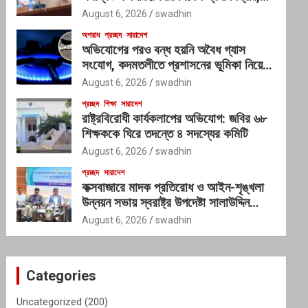
গঠিত হচ্ছে আন্তঃসংস্থা সমন্বয় কমিটি
August 6, 2026
swadhin
অপরাধ
প্রচ্ছদ
সারাদেশ
অভিযোগের পরও বন্ধ হয়নি অবৈধ গ্যাস
সংযোগ, কদমতলীতে প্রশাসনের ভূমিকা নিয়ে
প্রশ্ন
August 6, 2026
swadhin
প্রচ্ছদ
শিক্ষা
সারাদেশ
রাষ্ট্রবিরোধী কার্যকলাপের অভিযোগ: জবির ৬৮
শিক্ষককে ঘিরে তদন্তে ৪ সদস্যের কমিটি
August 6, 2026
swadhin
প্রচ্ছদ
সারাদেশ
কক্সবাজারে মাদক প্রতিরোধ ও আইন-শৃঙ্খলা
উন্নয়ন সভায় স্বরাষ্ট্র উপদেষ্টা সালাউদ্দিন
আহমদ
August 6, 2026
swadhin
Categories
Uncategorized
(200)