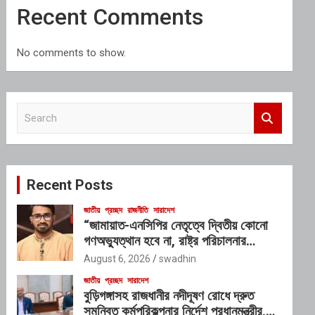
Recent Comments
No comments to show.
S
e
a
r
c
Recent Posts
h
জাতীয়
প্রচ্ছদ
রাজনীতি
সারাদেশ
“জামায়াত-এনসিপির নেতৃত্বে দ্বিতীয় কোনো
গণঅভ্যুত্থান হবে না, রাষ্ট্র পরিচালনার
যোগ্যতাও তাদের নেই”: রাশেদ খাঁনের
August 6, 2026
swadhin
জাতীয়
প্রচ্ছদ
সারাদেশ
বুড়িগঙ্গাসহ রাজধানীর নদীদূষণ রোধে দ্রুত
সমন্বিত কর্মপরিকল্পনার নির্দেশ প্রধানমন্ত্রীর,