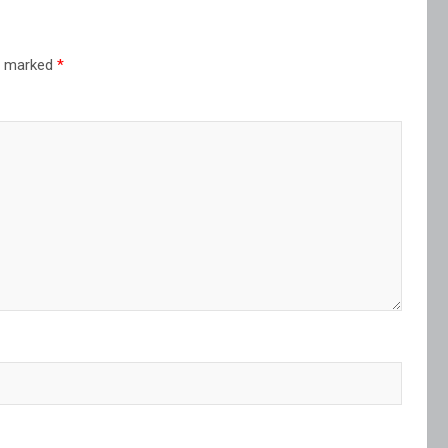
re marked
*