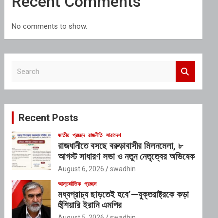
Recent Comments
No comments to show.
S
e
a
r
c
Recent Posts
h
জাতীয়
প্রচ্ছদ
রাজনীতি
সারাদেশ
রাজধানীতে বসছে বরুড়াবাসীর মিলনমেলা, ৮
আগস্ট সাধারণ সভা ও নতুন নেতৃত্বের অভিষেক
August 6, 2026
swadhin
আন্তর্জাতিক
প্রচ্ছদ
মধ্যপ্রাচ্য ছাড়তেই হবে’—যুক্তরাষ্ট্রকে কড়া
হুঁশিয়ারি ইরানি এমপির
August 5, 2026
swadhin