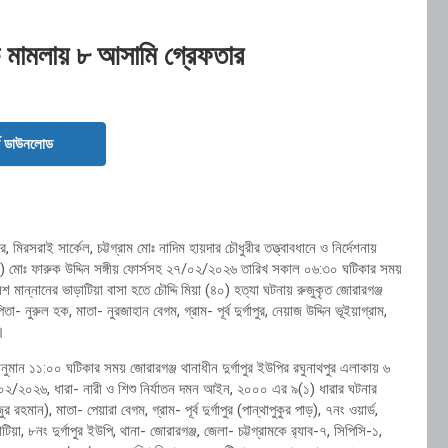
ক মামলায় ৮ আসামি গ্রেফতার
ড ডাউনলোড
মিরসরাই সার্কেল, চট্টগ্রাম মোঃ নাদিম হায়দার চৌধুরীর তত্ত্বাবধানে ও নির্দেশনায়
ঃ) মোঃ ফারুক উদ্দিন সঙ্গীয় ফোর্সসহ ২৭/০২/২০২৬ তারিখ সকাল ০৬:৩০ ঘটিকার সময়
শ মান্নানের ভাড়াটিয়া বাসা হতে চৌদ্দি মিয়া (৪০) হত্যা ঘটনায় রুজুকৃত জোরারগঞ্জ
রুল হক, মাতা- নুরজাহান বেগম, গ্রাম- পূর্ব দুর্গাপুর, নেয়াজ উদ্দিন ভূইয়াগ্রাম,
ে।
ান ১১:০০ ঘটিকার সময় জোরারগঞ্জ থানাধীন দুর্গাপুর ইউপির রঘুনাথপুর এলাকায় ৬
৩/০২/২০২৬, ধারা- নারী ও শিশু নির্যাতন দমন আইন, ২০০০ এর ৯(১) ধারার ঘটনার
ন), মাতা- পেয়ারা বেগম, গ্রাম- পূর্ব দুর্গাপুর (পান্থাপুকুর পাড়), ৭নং ওয়ার্ড,
টিয়া, ৮নং দুর্গাপুর ইউপি, থানা- জোরারগঞ্জ, জেলা- চট্টগ্রামকে র‍্যাব-৭, সিপিসি-১,