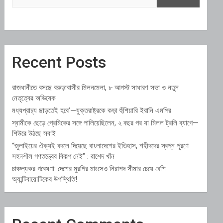
Recent Posts
রাজধানীতে বসছে বরুড়াবাসীর মিলনমেলা, ৮ আগস্ট সাধারণ সভা ও নতুন
নেতৃত্বের অভিষেক
মধ্যপ্রাচ্য ছাড়তেই হবে’—যুক্তরাষ্ট্রকে কড়া হুঁশিয়ারি ইরানি এমপির
স্বামীকে ছেড়ে প্রেমিকের সঙ্গে পালিয়েছিলেন, ২ বছর পর যা মিলল ট্রলি ব্যাগে—
শিউরে উঠছে সবাই
“জুলাইয়ের ঐক্যই বদলে দিয়েছে বাংলাদেশের ইতিহাস, শহীদদের স্বপ্ন পূরণে
সহনশীল গণতন্ত্রের বিকল্প নেই” : রাশেদ খাঁন
চাঞ্চল্যকর গবেষণা: দেশের মুরগির মাংসেও নিরাপদ সীমার চেয়ে বেশি
অ্যান্টিবায়োটিকের উপস্থিতি!