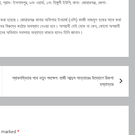
গ্রাম- ইসলামপুর, ৯নং ওয়ার্ড, ২নং হিঙ্গুলী ইউপি, থানা- জোরারগঞ্জ, জেলা-
েরণ করা হয়েছে। জোরারগঞ্জ থানার অফিসার ইনচার্জ (ওসি) কাজী নাজমুল হকের সাথে কথা
াধের বিরুদ্ধে কঠোর অবস্থান নেওয়া হবে। অপরাধী যেই হোক না কেন, কোনো অপরাধী
এ ধরনের অভিযান সবসময় অব্যাহত থাকবে বলেও তিনি জানান।
স্বাবলম্বিতার পথে নতুন পদক্ষেপ: হাজী আব্দুস সাত্তারের উদ্যোগে রিকশা
হস্তান্তর
re marked
*