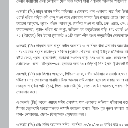
ফেনীর সহায়তায় ফেনী জেলাধীন ফেনী সদর মডেল থানা এলাকায় অভিযান পরিচালন
এসআই (নিঃ) মামুন হাসান সঙ্গীয় অফিসার ও ফোর্সসহ থানা এলাকায় সারা দিবা ডিউ
ওয়ার্ড পশ্চিম বাড়িয়াখালী কেনু সওদাগরের দোকানের সামনে তিন রাস্তার মোড়ে পাক
ফাতেমা আক্তার, গ্রাম- পশ্চিম পরাগলপুর, চানমিয়া সওদাগর বাড়ি, ৪নং ওয়ার্ড, ৩নং 
তাহেরুননেছা, গ্রাম- পশ্চিম পরাগলপুর, জহিরুল হক কন্ট্রাক্টারের বাড়ি, ৪নং ওয়ার্
৭৫ (পঁচাত্তর) পিস ইয়াবা ট্যাবলেট ও ১টি কালো-নীল রঙের নম্বরবিহীন মোটরসাই
এসআই (নিঃ) হান্নান আল মামুন সঙ্গীয় অফিসার ও ফোর্সসহ থানা এলাকায় অভিযান 
৭নং ওয়ার্ডের মধ্যম জামালপুর সাকিনে (পুরাতন পৌরসভা রোড) ইউসুফ জমিদারের বা
রইয়া বেগম, গ্রাম- ছদরমাদিঘী, চানমিয়া সওদাগর বাড়ি, ৪নং ওয়ার্ড, ৩নং জোরারগঞ্জ ইউ
জোরারগঞ্জ, জেলা- চট্টগ্রাম—এর হেফাজত হতে ৪০ (চল্লিশ) পিস ইয়াবা ট্যাবলেট 
এসআই (নিঃ) মোঃ জিশান আহম্মেদ, পিপিএম-সেবা, সঙ্গীয় অফিসার ও ফোর্সসহ থ
ঘটিকার সময় জোরারগঞ্জ থানাধীন বিএসআরএম গেট এলাকা হতে জোরারগঞ্জ থানার 
মাহফুজ শাহরিয়া অভি (১৯), পিতা- মোঃ মাইনুদ্দিন, মাতা- জরিনা আক্তার, গ্রাম- দক্ষ
গ্রেফতার করে।
এএসআই (নিঃ) আব্দুল ওয়াদুদ সঙ্গীয় ফোর্সসহ থানা এলাকায় অভিযান পরিচালনা ক
সিআর গ্রেফতারি পরোয়ানাভুক্ত আসামি কামরুল হাসান, পিতা- মৃত নুরুল ইসলাম, মাতা
থানা- জোরারগঞ্জ, জেলা- চট্টগ্রামকে গ্রেফতার করে।
এসআই (নিঃ) মোঃ মনির আহম্মেদ সঙ্গীয় ফোর্সসহ ২৮/০২/২০২৬ তারিখ রাত ০০:৩০ ঘ