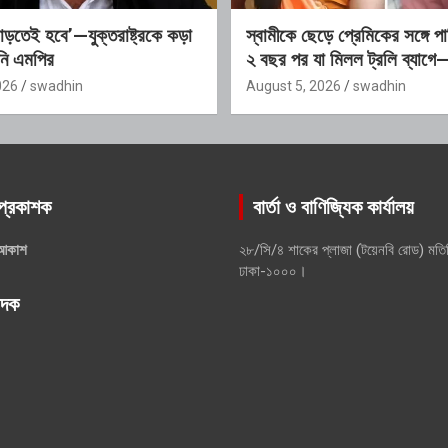
ছাড়তেই হবে’—যুক্তরাষ্ট্রকে কড়া
স্বামীকে ছেড়ে প্রেমিকের সঙ্গে প
ানি এমপির
২ বছর পর যা মিলল ট্রলি ব্যাগে
উঠছে সবাই
026
swadhin
August 5, 2026
swadhin
প্রকাশক
বার্তা ও বাণিজ্যিক কার্যালয়
আকাশ
২৮/সি/৪ শাকের প্লাজা (টয়েনবি রোড) মতি
ঢাকা-১০০০।
পাদক