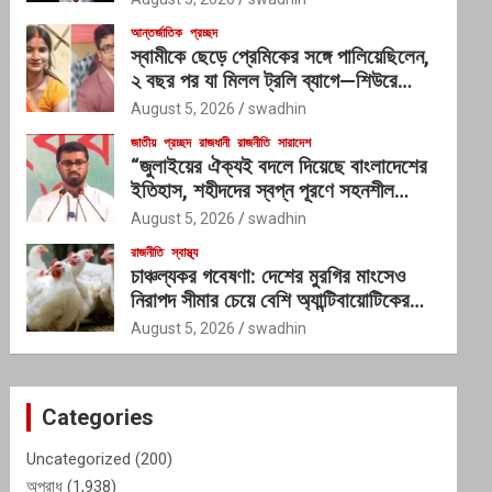
আন্তর্জাতিক
প্রচ্ছদ
স্বামীকে ছেড়ে প্রেমিকের সঙ্গে পালিয়েছিলেন,
২ বছর পর যা মিলল ট্রলি ব্যাগে—শিউরে
উঠছে সবাই
August 5, 2026
swadhin
জাতীয়
প্রচ্ছদ
রাজধানী
রাজনীতি
সারাদেশ
“জুলাইয়ের ঐক্যই বদলে দিয়েছে বাংলাদেশের
ইতিহাস, শহীদদের স্বপ্ন পূরণে সহনশীল
গণতন্ত্রের বিকল্প নেই” : রাশেদ খাঁন
August 5, 2026
swadhin
রাজনীতি
স্বাস্থ্য
চাঞ্চল্যকর গবেষণা: দেশের মুরগির মাংসেও
নিরাপদ সীমার চেয়ে বেশি অ্যান্টিবায়োটিকের
উপস্থিতি!
August 5, 2026
swadhin
Categories
Uncategorized
(200)
অপরাধ
(1,938)