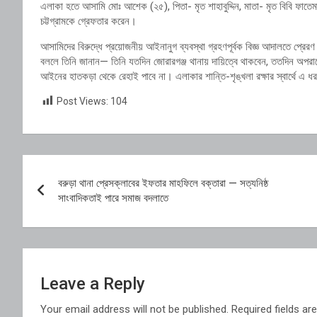
এলাকা হতে আসামি মোঃ আশেক (২৫), পিতা- মৃত শাহাবুদ্দিন, মাতা- মৃত বিবি ফাতেমা, 
চট্টগ্রামকে গ্রেফতার করেন।
আসামিদের বিরুদ্ধে প্রয়োজনীয় আইনানুগ ব্যবস্থা গ্রহণপূর্বক বিজ্ঞ আদালতে প্র
বললে তিনি জানান— তিনি যতদিন জোরারগঞ্জ থানায় দায়িত্বে থাকবেন, ততদিন অপর
আইনের হাতকড়া থেকে রেহাই পাবে না। এলাকার শান্তি-শৃঙ্খলা রক্ষার স্বার্থে 
Post Views:
104
Post
বরুড়া থানা প্রেসক্লাবের ইফতার মাহফিলে বক্তারা — সত্যনিষ্ঠ
navigation
সাংবাদিকতাই পারে সমাজ বদলাতে
Leave a Reply
Your email address will not be published.
Required fields a