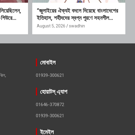
ালিয়েছিলেন,
“জুলাইয়ের ঐক্যই বদলে দিয়েছে বাংলাদেশের
—শিউরে
ইতিহাস, শহীদদের স্বপ্ন পূরণে সহনশীল
গণতন্ত্রের বিকল্প নেই” : রাশেদ খাঁন
August 5, 2026
swadhin
মোবাইল
ঝিল,
01939-300621
হোয়াটস্ এ্যাপ
01646-370872
01939-300621
ইমেইল