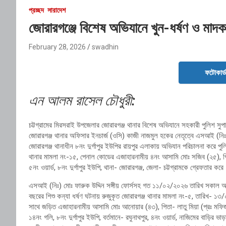
প্রচ্ছদ
সারাদেশ
জোরারগঞ্জে বিশেষ অভিযানে খুন-ধর্ষণ ও মাদ
February 28, 2026
swadhin
ফটোকার্
এন আলম রাসেল চৌধুরী:
চট্টগ্রামের মিরসরাই উপজেলার জোরারগঞ্জ থানার বিশেষ অভিযানে সহকারী পুলিশ সুপার, 
জোরারগঞ্জ থানার অফিসার ইনচার্জ (ওসি) কাজী নাজমুল হকের নেতৃত্বে এসআই (নি
জোরারগঞ্জ থানাধীন ৮নং দুর্গাপুর ইউপির রায়পুর এলাকায় অভিযান পরিচালনা করে পুলি
থানার মামলা নং-১৫, পেনাল কোডের এজাহারনামীয় ৪নং আসামি মোঃ সজিব (২৫), পিতা- নু
৫নং ওয়ার্ড, ৮নং দুর্গাপুর ইউপি, থানা- জোরারগঞ্জ, জেলা- চট্টগ্রামকে গ্রেফতার কর
এসআই (নিঃ) মোঃ ফারুক উদ্দিন সঙ্গীয় ফোর্সসহ গত ১১/০২/২০২৬ তারিখ সকাল অনুম
বছরের শিশু কন্যা ধর্ষণ ঘটনায় রুজুকৃত জোরারগঞ্জ থানার মামলা নং-৫, তারিখ- ১
সাথে জড়িত এজাহারনামীয় আসামি মোঃ আনোয়ার (৪৩), পিতা- লাতু মিয়া (প্রঃ মফিজুর রহমা
১৪নং গলি, ৮নং দুর্গাপুর ইউপি, বর্তমানে- রঘুনাথপুর, ৪নং ওয়ার্ড, নাজিমের বাড়ির ভাড়া