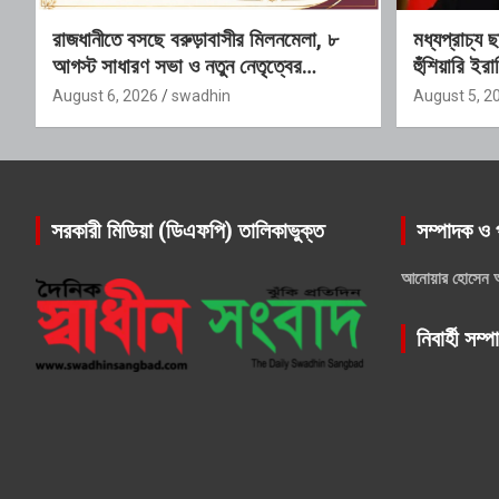
রাজধানীতে বসছে বরুড়াবাসীর মিলনমেলা, ৮
মধ্যপ্রাচ্য 
আগস্ট সাধারণ সভা ও নতুন নেতৃত্বের
হুঁশিয়ারি ইর
অভিষেক
August 6, 2026
swadhin
August 5, 2
সরকারী মিডিয়া (ডিএফপি) তালিকাভুক্ত
সম্পাদক ও 
আনোয়ার হোসেন 
নিবার্হী সম্