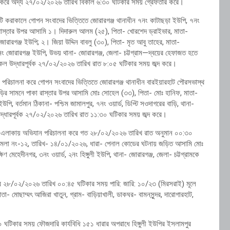
া করে অদ্য ২৭/০২/২০২৬ তারিখ বিকাল ৬:৩০ ঘটিকার সময় গ্রেফতার করে।
টি করাকালে গোপন সংবাদের ভিত্তিতে জোরারগঞ্জ থানাধীন ৭নং কাটাছড়া ইউপি, ৭নং
া রাস্তার উপর আসামি ১। দিদারুল আলম (২৫), পিতা- খোরশেদ ড্রাইভার, মাতা-
জোরারগঞ্জ ইউপি; ২। জিয়া উদ্দিন বাবলু (৩০), পিতা- মৃত আবু তাহের, মাতা-
ড, ৩নং জোরারগঞ্জ ইউপি, উভয় থানা- জোরারগঞ্জ, জেলা- চট্টগ্রাম—দ্বয়ের হেফাজত হতে
কেল উদ্ধারপূর্বক ২৭/০২/২০২৬ তারিখ রাত ৮:০৫ ঘটিকার সময় জব্দ করে।
পরিচালনা করে গোপন সংবাদের ভিত্তিতে জোরারগঞ্জ থানাধীন বারইয়ারহাট পৌরসভাস্থ
ড়ির সামনে পাকা রাস্তার উপর আসামি মোঃ সোহেল (৩৩), পিতা- মোঃ হানিফ, মাতা-
পি, বর্তমান ঠিকানা- পশ্চিম জামালপুর, ৭নং ওয়ার্ড, ডিপ্টি সওদাগরের বাড়ি, থানা-
উদ্ধারপূর্বক ২৭/০২/২০২৬ তারিখ রাত ১১:৩০ ঘটিকার সময় জব্দ করে।
ানা এলাকায় অভিযান পরিচালনা করে গত ২৮/০২/২০২৬ তারিখ রাত অনুমান ০০:৩০
মামলা নং-১২, তারিখ- ১৪/০১/২০২৬, ধারা- পেনাল কোডের ঘটনায় জড়িত আসামি মোঃ
িণ মেহেদীনগর, ৩নং ওয়ার্ড, ২নং হিঙ্গুলী ইউপি, থানা- জোরারগঞ্জ, জেলা- চট্টগ্রামকে
রে ২৮/০২/২০২৬ তারিখ ০০:৪৫ ঘটিকার সময় পারি: জারি: ১০/২৩ (মিরসরাই) মূলে
- মোছাম্মৎ আজিরা খাতুন, গ্রাম- বাড়িয়াখালী, ডাকঘর- বামনসুন্দর, দারোগারহাট,
টিকার সময় ফৌজদারি কার্যবিধি ১৫১ ধারার অপরাধে হিঙ্গুলী ইউপির ইসলামপুর