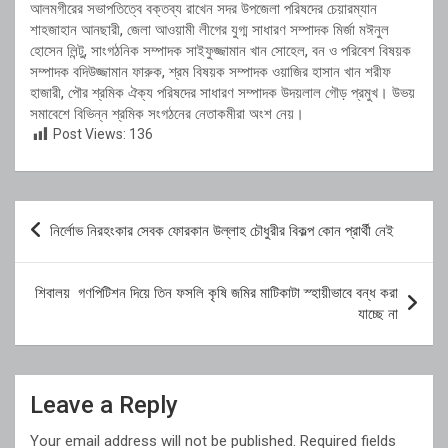
আলমগীরের সভাপতিত্বে বক্তব্য রাখেন সদর উপজেলা পরিষদের চেয়ারম্যান
শাহজাহান আনছারী, জেলা আওয়ামী লীগের যুগ্ম সাধারণ সম্পাদক মির্জা মঈনুল
হোসেন লিন্টু, সাংগঠনিক সম্পাদক সাইফুজ্জামান খান সোহেল, বন ও পরিবেশ বিষয়ক
সম্পাদক বদিউজ্জামান ফারুক, শ্রম বিষয়ক সম্পাদক ওয়াজির হাসান খান শরীফ
হাজারী, পৌর শ্রমিক ঐক্য পরিষদের সাধারণ সম্পাদক উদয়লাল গৌড় প্রমুখ। উভয়
সমাবেশে বিভিন্ন শ্রমিক সংগঠনের নেতাকমীরা অংশ নেয়।
Post Views:
136
Post
নির্লোভ নিরহংকার সেবক ফোরকান উল্লাহ চৌধুরীর বিকল্প কোন প্রার্থী নেই
navigation
শিবালয় গণপিটিশন দিয়ে তিন ফসলি কৃষি জমির মাটিকাটা স্হায়ীভাবে বন্ধ করা
যাচ্ছে না
Leave a Reply
Your email address will not be published.
Required fields