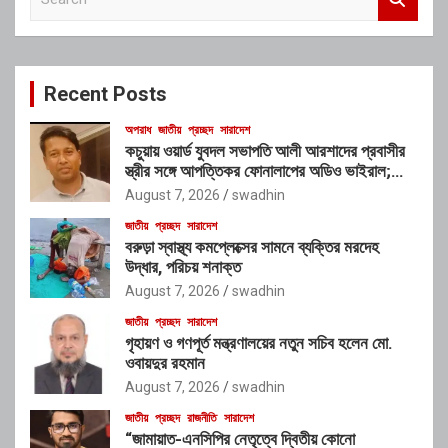
e
a
r
c
Recent Posts
h
অপরাধ
জাতীয়
প্রচ্ছদ
সারাদেশ
কচুয়ায় ওয়ার্ড যুবদল সভাপতি আলী আরশাদের প্রবাসীর
স্ত্রীর সঙ্গে আপত্তিকর ফোনালাপের অডিও ভাইরাল;
শাস্তির দাবি এলাকাবাসীর
August 7, 2026
swadhin
জাতীয়
প্রচ্ছদ
সারাদেশ
বরুড়া স্বাস্থ্য কমপ্লেক্সের সামনে ব্যক্তির মরদেহ
উদ্ধার, পরিচয় শনাক্ত
August 7, 2026
swadhin
জাতীয়
প্রচ্ছদ
সারাদেশ
গৃহায়ণ ও গণপূর্ত মন্ত্রণালয়ের নতুন সচিব হলেন মো.
ওবায়দুর রহমান
August 7, 2026
swadhin
জাতীয়
প্রচ্ছদ
রাজনীতি
সারাদেশ
“জামায়াত-এনসিপির নেতৃত্বে দ্বিতীয় কোনো