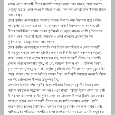
রয়েছে জেলা আওয়ামী লীগের সভাপতি ফজলুর রহমান খান ফারুক, অপর গ্রুপের
নেতৃত্বে রয়েছে জেলা আওয়ামী লীগের সাধারণ সম্পাদক জোয়াহেরুল ইসলাম (ভিপি
জোয়াহের)।
জেলা শ্রমিক ফেডারেশনের উদ্যোগে শহরের শিবনাথ উচ্চ বিদ্যালয় মাঠে শ্রমিক
সমাবেশের আয়োজন করা হয়। এতে প্রধান অতিথি ছিলেন বাংলাদেশ আওয়ামী
লীগের প্রেসিডিয়াম সদস্য সাবেক কৃষিমন্ত্রী ড. আব্দুর রাজ্জাক এমপি। উদ্বোধক
ছিলেন জেলা আওয়ামী লীগের সভাপতি ও জেলা পরিষদের চেয়ারম্যান বীর
মুক্তিযোদ্ধা ফজলুর রহমান খান ফারুক।
জেলা শ্রমিক ফেডারেশনের সভাপতি বালা মিয়ার সভাপতিত্বে ও জেলা আওয়ামী
লীগের যুগ্মসাধারণ সম্পাদক তানভীর হাসান ছোট মনির এমপি সঞ্চালনায় বক্তব্য
রাখেন সংসদ সদস্য অনুপম শাহজাহান জয়, জেলা আওয়ামী লীগের সহ সভাপতি
খন্দকার আশরাফউজ্জামান স্মৃতি, ডা. মো. কামরুল ইসলাম খান ও আনিসুর রহমান,
যুগ্ম সম্পাদক সুভাষ চন্দ্র সাহা, কেন্দ্রীয় যুবলীগের প্রেসিডিয়াম সদস্য মামুনুর রশীদ
মামুন, সাবেক পৌর মেয়র জামিলুর রহমান মিরন, কালিহাতী উপজেলা আওয়ামী লীগের
সভাপতি মোজহারুল ইসলাম তালুকদার ঠান্ডু।
অপরদিকে টাঙ্গাইল পৌর শ্রমিক ঐক্য পরিষদের উদ্যোগে কেন্দ্রীয় ঈদগাহ্ মাঠে
শ্রমিক সমাবেশের আয়োজন করা হয়। এতে প্রধান অতিথি ছিলেন জেলা আওয়ামী
লীগের সাধারণ সম্পাদক বীর মুক্তিযোদ্ধা জোয়াহেরুল ইসলাম (ভিপি জোয়াহের)।
উদ্বোধন করেন জেলা আওয়ামী লীগের সহ-সভাপতি ছানোয়ার হোসেন এমপি।
প্রধান বক্তা ছিলেন টাঙ্গাইল-৩ আসনের আমানুর রহমান খান রানা এমপি। পৌর
শ্রমিক ঐক্য পরিষদের সভাপতি ও টাঙ্গাইল পৌরসভার মেয়র এস এম সিরাজুল হক