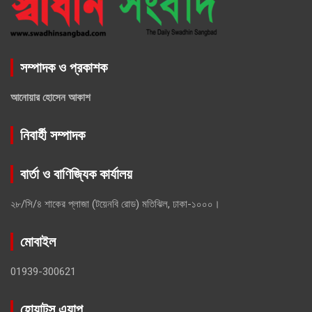
সম্পাদক ও প্রকাশক
আনোয়ার হোসেন আকাশ
নিবার্হী সম্পাদক
বার্তা ও বাণিজ্যিক কার্যালয়
২৮/সি/৪ শাকের প্লাজা (টয়েনবি রোড) মতিঝিল, ঢাকা-১০০০।
মোবাইল
01939-300621
হোয়াটস্ এ্যাপ