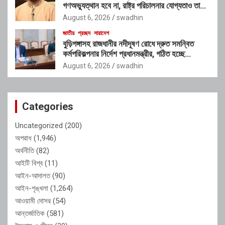
গণঅভ্যুত্থান হবে না, রাষ্ট্র পরিচালনার যোগ্যতাও তাদের
নেই”: রাশেদ খাঁনের
August 6, 2026
swadhin
জাতীয়
প্রচ্ছদ
সারাদেশ
বুড়িগঙ্গাসহ রাজধানীর নদীদূষণ রোধে দ্রুত সমন্বিত
কর্মপরিকল্পনার নির্দেশ প্রধানমন্ত্রীর, গঠিত হচ্ছে
আন্তঃসংস্থা সমন্বয় কমিটি
August 6, 2026
swadhin
Categories
Uncategorized
(200)
অপরাধ
(1,946)
অর্থনীতি
(82)
আইটি বিশ্ব
(11)
আইন-আদালত
(90)
আইন-শৃঙ্খলা
(1,264)
আওয়ামী দোসর
(54)
আন্তর্জাতিক
(581)