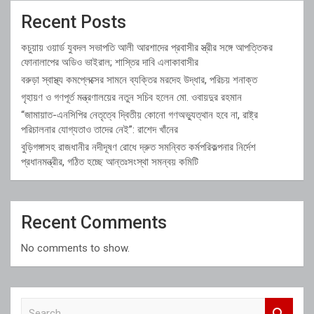
Recent Posts
কচুয়ায় ওয়ার্ড যুবদল সভাপতি আলী আরশাদের প্রবাসীর স্ত্রীর সঙ্গে আপত্তিকর
ফোনালাপের অডিও ভাইরাল; শাস্তির দাবি এলাকাবাসীর
বরুড়া স্বাস্থ্য কমপ্লেক্সের সামনে ব্যক্তির মরদেহ উদ্ধার, পরিচয় শনাক্ত
গৃহায়ণ ও গণপূর্ত মন্ত্রণালয়ের নতুন সচিব হলেন মো. ওবায়দুর রহমান
“জামায়াত-এনসিপির নেতৃত্বে দ্বিতীয় কোনো গণঅভ্যুত্থান হবে না, রাষ্ট্র
পরিচালনার যোগ্যতাও তাদের নেই”: রাশেদ খাঁনের
বুড়িগঙ্গাসহ রাজধানীর নদীদূষণ রোধে দ্রুত সমন্বিত কর্মপরিকল্পনার নির্দেশ
প্রধানমন্ত্রীর, গঠিত হচ্ছে আন্তঃসংস্থা সমন্বয় কমিটি
Recent Comments
No comments to show.
S