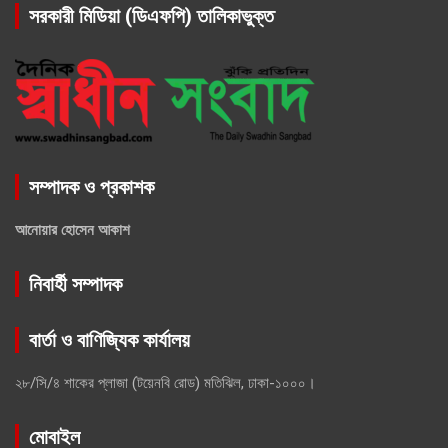
সরকারী মিডিয়া (ডিএফপি) তালিকাভুক্ত
সম্পাদক ও প্রকাশক
আনোয়ার হোসেন আকাশ
নিবার্হী সম্পাদক
বার্তা ও বাণিজ্যিক কার্যালয়
২৮/সি/৪ শাকের প্লাজা (টয়েনবি রোড) মতিঝিল, ঢাকা-১০০০।
মোবাইল