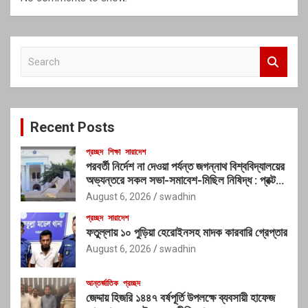
S
e
a
r
c
Recent Posts
h
প্রচ্ছদ
শিক্ষা
সারাদেশ
পরবর্তী নির্দেশ না দেওয়া পর্যন্ত জগন্নাথ বিশ্ববিদ্যালয়ের
অভ্যন্তরে সকল সভা-সমাবেশ-মিছিল নিষিদ্ধ : প্রক্টর
মোহাম্মদ নাসির উদ্দীন
August 6, 2026
swadhin
প্রচ্ছদ
সারাদেশ
ফতুল্লায় ১০ পুড়িয়া হেরোইনসহ মাদক কারবারি গ্রেপ্তার
August 6, 2026
swadhin
আন্তর্জাতিক
প্রচ্ছদ
জেদ্দায় হিজরি ১৪৪৭ বর্ষপূর্তি উপলক্ষে ব্যবসায়ী হাফেজ