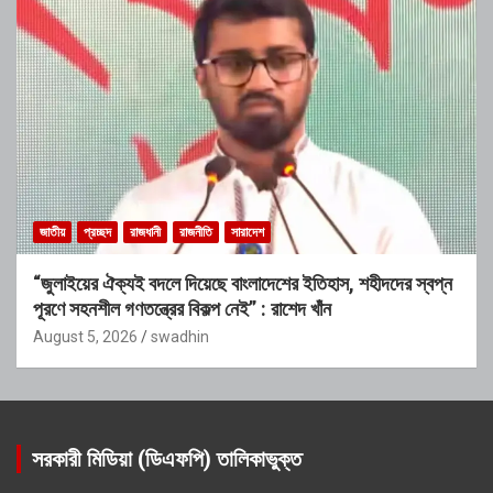
জাতীয়
প্রচ্ছদ
রাজধানী
রাজনীতি
সারাদেশ
“জুলাইয়ের ঐক্যই বদলে দিয়েছে বাংলাদেশের ইতিহাস, শহীদদের স্বপ্ন
পূরণে সহনশীল গণতন্ত্রের বিকল্প নেই” : রাশেদ খাঁন
August 5, 2026
swadhin
সরকারী মিডিয়া (ডিএফপি) তালিকাভুক্ত