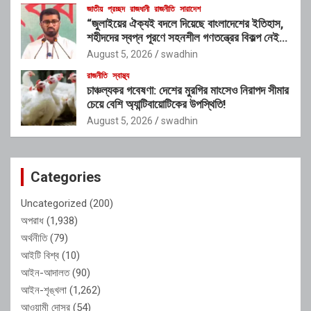
জাতীয়
প্রচ্ছদ
রাজধানী
রাজনীতি
সারাদেশ
“জুলাইয়ের ঐক্যই বদলে দিয়েছে বাংলাদেশের ইতিহাস,
শহীদদের স্বপ্ন পূরণে সহনশীল গণতন্ত্রের বিকল্প নেই” :
রাশেদ খাঁন
August 5, 2026
swadhin
রাজনীতি
স্বাস্থ্য
চাঞ্চল্যকর গবেষণা: দেশের মুরগির মাংসেও নিরাপদ সীমার
চেয়ে বেশি অ্যান্টিবায়োটিকের উপস্থিতি!
August 5, 2026
swadhin
Categories
Uncategorized
(200)
অপরাধ
(1,938)
অর্থনীতি
(79)
আইটি বিশ্ব
(10)
আইন-আদালত
(90)
আইন-শৃঙ্খলা
(1,262)
আওয়ামী দোসর
(54)