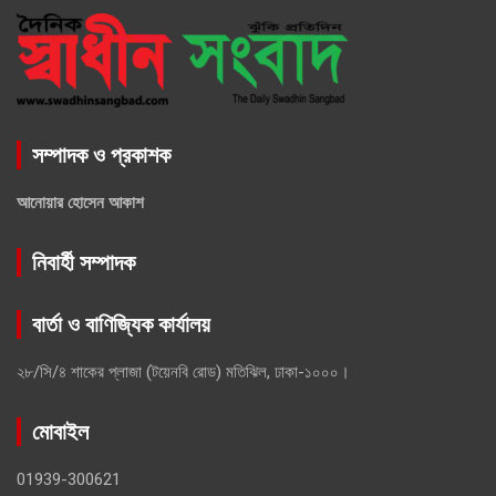
সম্পাদক ও প্রকাশক
আনোয়ার হোসেন আকাশ
নিবার্হী সম্পাদক
বার্তা ও বাণিজ্যিক কার্যালয়
২৮/সি/৪ শাকের প্লাজা (টয়েনবি রোড) মতিঝিল, ঢাকা-১০০০।
মোবাইল
01939-300621