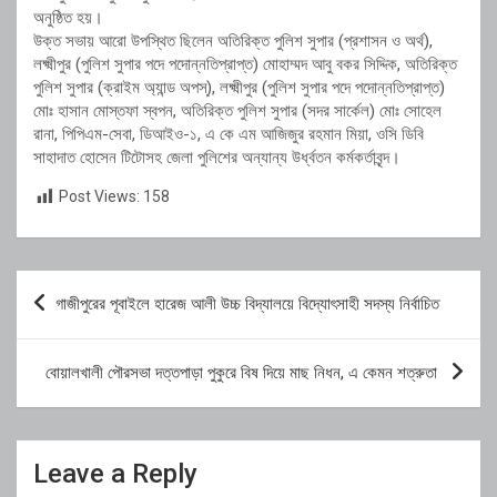
অনুষ্ঠিত হয়।
উক্ত সভায় আরো উপস্থিত ছিলেন অতিরিক্ত পুলিশ সুপার (প্রশাসন ও অর্থ),
লক্ষ্মীপুর (পুলিশ সুপার পদে পদোন্নতিপ্রাপ্ত) মোহাম্মদ আবু বকর সিদ্দিক, অতিরিক্ত
পুলিশ সুপার (ক্রাইম অ্যান্ড অপস্), লক্ষ্মীপুর (পুলিশ সুপার পদে পদোন্নতিপ্রাপ্ত)
মোঃ হাসান মোস্তফা স্বপন, অতিরিক্ত পুলিশ সুপার (সদর সার্কেল) মোঃ সোহেল
রানা, পিপিএম-সেবা, ডিআইও-১, এ কে এম আজিজুর রহমান মিয়া, ওসি ডিবি
সাহাদাত হোসেন টিটোসহ জেলা পুলিশের অন্যান্য উর্ধ্বতন কর্মকর্তাবৃন্দ।
Post Views:
158
Post
গাজীপুরের পূবাইলে হারেজ আলী উচ্চ বিদ্যালয়ে বিদ্যোৎসাহী সদস্য নির্বাচিত
navigation
বোয়ালখালী পৌরসভা দত্তপাড়া পুকুরে বিষ দিয়ে মাছ নিধন, এ কেমন শত্রুতা
Leave a Reply