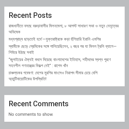
Recent Posts
রাজধানীতে বসছে বরুড়াবাসীর মিলনমেলা, ৮ আগস্ট সাধারণ সভা ও নতুন নেতৃত্বের
অভিষেক
মধ্যপ্রাচ্য ছাড়তেই হবে’—যুক্তরাষ্ট্রকে কড়া হুঁশিয়ারি ইরানি এমপির
স্বামীকে ছেড়ে প্রেমিকের সঙ্গে পালিয়েছিলেন, ২ বছর পর যা মিলল ট্রলি ব্যাগে—
শিউরে উঠছে সবাই
“জুলাইয়ের ঐক্যই বদলে দিয়েছে বাংলাদেশের ইতিহাস, শহীদদের স্বপ্ন পূরণে
সহনশীল গণতন্ত্রের বিকল্প নেই” : রাশেদ খাঁন
চাঞ্চল্যকর গবেষণা: দেশের মুরগির মাংসেও নিরাপদ সীমার চেয়ে বেশি
অ্যান্টিবায়োটিকের উপস্থিতি!
Recent Comments
No comments to show.