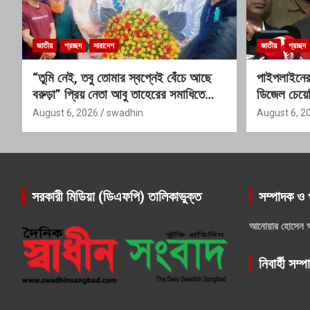
জাতীয়
প্রচ্ছদ
সারাদেশ
জাতীয়
প্রচ্ছদ
“তুমি নেই, তবু তোমার স্বপ্নেই বেঁচে আছে
পাইপলাইনের
বরুড়া” প্রিয় নেতা আবু তাহেরের সমাধিতে
ডিজেল চেয়েছি
অশ্রুসিক্ত শ্রদ্ধাঞ্জলি
August 6, 2026
swadhin
August 6, 2
সরকারী মিডিয়া (ডিএফপি) তালিকাভুক্ত
সম্পাদক ও 
আনোয়ার হোসেন 
নিবার্হী সম্