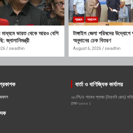
প্রচ্ছদ
সারাদেশ
 মাধ্যমে ভারত থেকে আরও বেশি
টাঙ্গাইল জেলা পরিষদের উদ্যোগে 
: জ্বালানিমন্ত্রী
অনুদানের চেক বিতরণ
026
swadhin
August 6, 2026
swadhin
প্রকাশক
বার্তা ও বাণিজ্যিক কার্যালয়
আকাশ
২৮/সি/৪ শাকের প্লাজা (টয়েনবি রোড) মতি
ঢাকা-১০০০।
পাদক