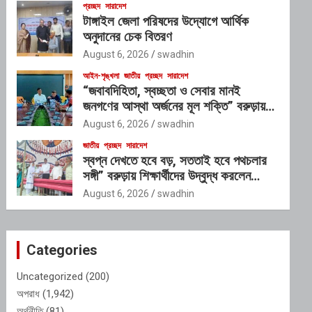
প্রচ্ছদ
সারাদেশ
টাঙ্গাইল জেলা পরিষদের উদ্যোগে আর্থিক
অনুদানের চেক বিতরণ
August 6, 2026
swadhin
আইন-শৃঙ্খলা
জাতীয়
প্রচ্ছদ
সারাদেশ
“জবাবদিহিতা, স্বচ্ছতা ও সেবার মানই
জনগণের আস্থা অর্জনের মূল শক্তি” বরুড়ায়
পল্লী সঞ্চয় ব্যাংকের কর্মসম্পাদন পর্যালোচনা
August 6, 2026
swadhin
সভায় ইউএনও
জাতীয়
প্রচ্ছদ
সারাদেশ
স্বপ্ন দেখতে হবে বড়, সততাই হবে পথচলার
সঙ্গী” বরুড়ায় শিক্ষার্থীদের উদ্বুদ্ধ করলেন
ইউএনও আসাদুজ্জামান রনি
August 6, 2026
swadhin
Categories
Uncategorized
(200)
অপরাধ
(1,942)
অর্থনীতি
(81)