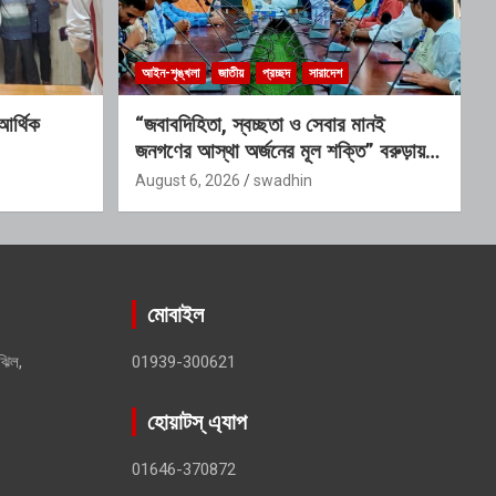
আইন-শৃঙ্খলা
জাতীয়
প্রচ্ছদ
সারাদেশ
আর্থিক
“জবাবদিহিতা, স্বচ্ছতা ও সেবার মানই
জনগণের আস্থা অর্জনের মূল শক্তি” বরুড়ায়
পল্লী সঞ্চয় ব্যাংকের কর্মসম্পাদন পর্যালোচনা
August 6, 2026
swadhin
সভায় ইউএনও
মোবাইল
ঝিল,
01939-300621
হোয়াটস্ এ্যাপ
01646-370872