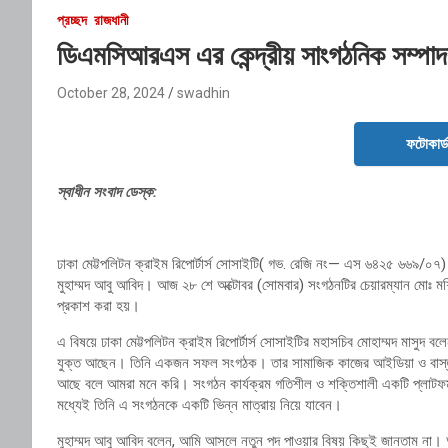
প্রচ্ছদ
রাজধানী
ডিএমসিআরএস এর কেন্দ্রীয় সাংগঠনিক সম্পা
October 28, 2024
swadhin
ফটোকার্
স্বাধীন সংবাদ ডেস্ক:
ঢাকা মেট্টপলিটন ক্রাইম রিপোর্টার্স সোসাইটি( গভ. রেজি নং— এস ৬৪২৫ ৬৬৯/০৭)
মুহাম্মদ আবু আবিদ। আজ ২৮ শে অক্টোবর (সোমবার) সংগঠনটির চেয়ারম্যান মোঃ মশিউর
প্রকাশ করা হয়।
এ বিষয়ে ঢাকা মেট্টপলিটন ক্রাইম রিপোর্টার্স সোসাইটির মহাসচিব মোহাম্মদ মাসুদ বল
যুক্ত আছেন। তিনি একজন সফল সংগঠক। তার সামাজিক কাজের আইডিয়া ও বাস্তবায়
আছে বলে আমরা মনে করি। সংগঠন কার্যক্রম গতিশীল ও শক্তিশালী একটি প্লাটফর্ম
মধ্যেই তিনি এ সংগঠনকে একটি ভিন্ন মাত্রায় নিয়ে যাবেন।
মুহাম্মদ আবু আবিদ বলেন, আমি আসলে নতুন পদ পাওয়ার বিষয় কিছুই জানতাম না। আ