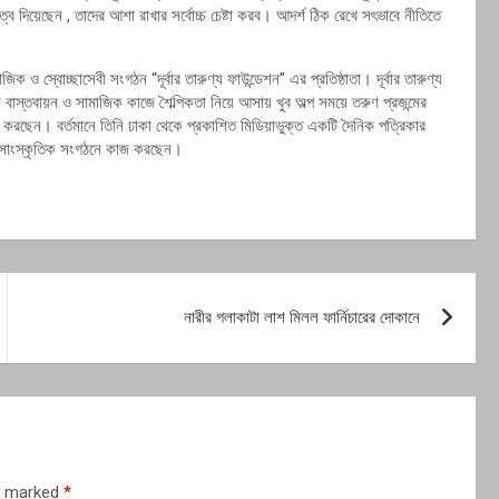
 দিয়েছেন , তাদের আশা রাখার সর্বোচ্চ চেষ্টা করব। আদর্শ ঠিক রেখে সৎভাবে নীতিতে
ও স্বোচ্ছাসেবী সংগঠন “দূর্বার তারুণ্য ফাউন্ডেশন” এর প্রতিষ্ঠাতা। দূর্বার তারুণ্য
বাস্তবায়ন ও সামাজিক কাজে শৈল্পিকতা নিয়ে আসায় খুব অল্প সময়ে তরুণ প্রজন্মের
া করছেন। বর্তমানে তিনি ঢাকা থেকে প্রকাশিত মিডিয়াভুক্ত একটি দৈনিক পত্রিকার
ও সাংস্কৃতিক সংগঠনে কাজ করছেন।
নারীর গলাকাটা লাশ মিলল ফার্নিচারের দোকানে
re marked
*