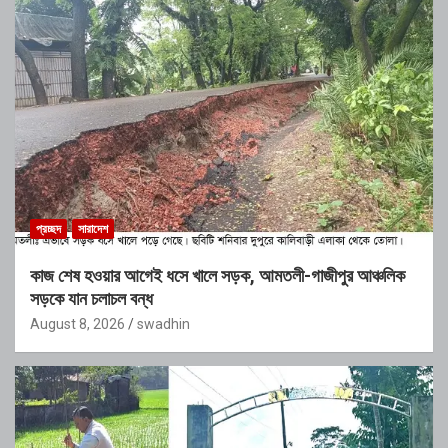
প্রচ্ছদ
সারাদেশ
কাজ শেষ হওয়ার আগেই ধসে খালে সড়ক, আমতলী-গাজীপুর আঞ্চলিক
সড়কে যান চলাচল বন্ধ
August 8, 2026
swadhin