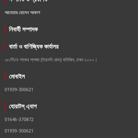
আনোয়ার হোসেন আকাশ
নিবার্হী সম্পাদক
বার্তা ও বাণিজ্যিক কার্যালয়
২৮/সি/৪ শাকের প্লাজা (টয়েনবি রোড) মতিঝিল, ঢাকা-১০০০।
মোবাইল
01939-300621
হোয়াটস্ এ্যাপ
01646-370872
01939-300621